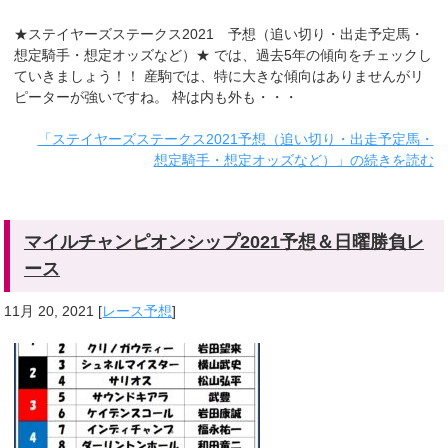
★ステイヤーズステークス2021 予想（追い切り・出走予定馬・
想定騎手・想定オッズなど）★ では、過去5年の傾向をチェックし
ていきましょう！！ 産駒では、特に大きな傾向はありませんがリ
ピーターが強いですね。 枠は内も外も・・・
「ステイヤーズステークス2021予想（追い切り・出走予定馬・
想定騎手・想定オッズなど）」の続きを読む
マイルチャンピオンシップ2021予想＆日曜勝負レ
ース
11月 20, 2021
[
レース予想
]