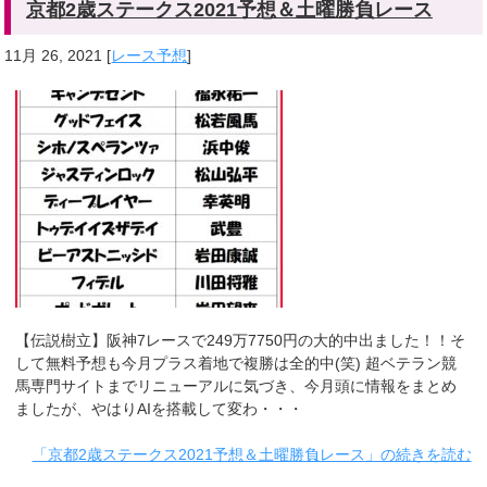
京都2歳ステークス2021予想＆土曜勝負レース
11月 26, 2021
[
レース予想
]
【伝説樹立】阪神7レースで249万7750円の大的中出ました！！そ
して無料予想も今月プラス着地で複勝は全的中(笑) 超ベテラン競
馬専門サイトまでリニューアルに気づき、今月頭に情報をまとめ
ましたが、やはりAIを搭載して変わ・・・
「京都2歳ステークス2021予想＆土曜勝負レース」の続きを読む