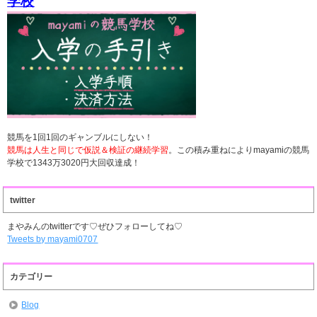
学校
競馬を1回1回のギャンブルにしない！
競馬は人生と同じで仮説＆検証の継続学習
。この積み重ねによりmayamiの競馬
学校で1343万3020円大回収達成！
twitter
まやみんのtwitterです♡ぜひフォローしてね♡
Tweets by mayami0707
カテゴリー
Blog