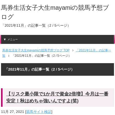
馬券生活女子大生mayamiの競馬予想ブ
ログ
「2021年11月」の記事一覧（2 / 5ページ）
メニュー
馬券生活女子大生mayamiの競馬予想ブログ TOP
「2021年11月」の記事一
覧
「2021年11月」の記事一覧（2 / 5ページ）
「2021年11月」の記事一覧（2 / 5ページ）
【リスク最小限で1か月で資金2倍増】今月は一番
安定！秋はめちゃ強いんですよ(笑)
11月 27, 2021
[
競馬サイト検証
]