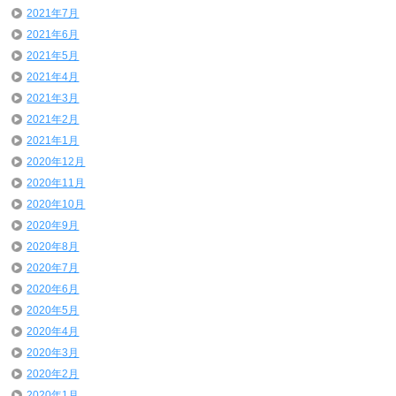
2021年7月
2021年6月
2021年5月
2021年4月
2021年3月
2021年2月
2021年1月
2020年12月
2020年11月
2020年10月
2020年9月
2020年8月
2020年7月
2020年6月
2020年5月
2020年4月
2020年3月
2020年2月
2020年1月