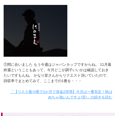
①間に合いました もう今週はジャパンカップですからね。 11月最
終週ということもあって、今月どこが調子いいかは確認しておき
たいですもんね。 かなり皆さんからリクエスト頂いていたので、
回収率でまとめてみて、ここまでの1番を・・・
「【リスク最小限で1か月で資金2倍増】今月は一番安定！秋は
めちゃ強いんですよ(笑)」の続きを読む