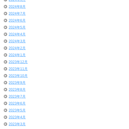
2024年8月
2024年7月
2024年6月
2024年5月
2024年4月
2024年3月
2024年2月
2024年1月
2023年12月
2023年11月
2023年10月
2023年9月
2023年8月
2023年7月
2023年6月
2023年5月
2023年4月
2023年3月