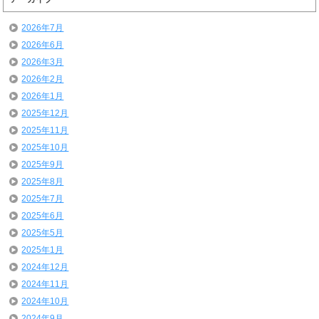
2026年7月
2026年6月
2026年3月
2026年2月
2026年1月
2025年12月
2025年11月
2025年10月
2025年9月
2025年8月
2025年7月
2025年6月
2025年5月
2025年1月
2024年12月
2024年11月
2024年10月
2024年9月