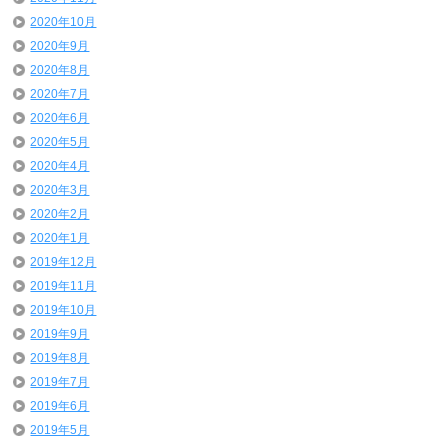
2020年10月
2020年9月
2020年8月
2020年7月
2020年6月
2020年5月
2020年4月
2020年3月
2020年2月
2020年1月
2019年12月
2019年11月
2019年10月
2019年9月
2019年8月
2019年7月
2019年6月
2019年5月