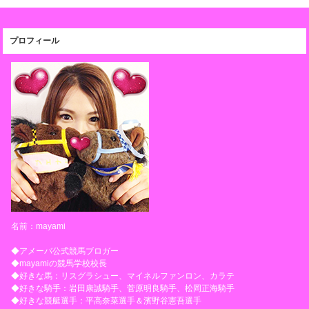
プロフィール
名前：mayami
◆アメーバ公式競馬ブロガー
◆mayamiの競馬学校校長
◆好きな馬：リスグラシュー、マイネルファンロン、カラテ
◆好きな騎手：岩田康誠騎手、菅原明良騎手、松岡正海騎手
◆好きな競艇選手：平高奈菜選手＆濱野谷憲吾選手