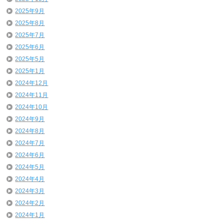
2025年9月
2025年8月
2025年7月
2025年6月
2025年5月
2025年1月
2024年12月
2024年11月
2024年10月
2024年9月
2024年8月
2024年7月
2024年6月
2024年5月
2024年4月
2024年3月
2024年2月
2024年1月