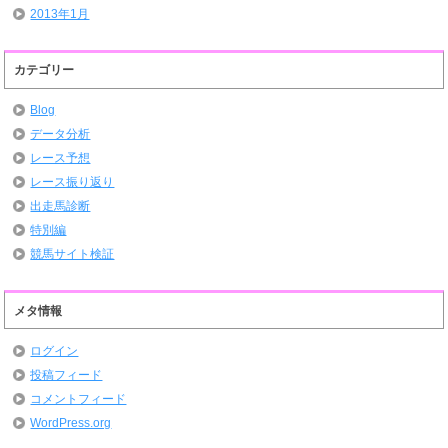
2013年1月
カテゴリー
Blog
データ分析
レース予想
レース振り返り
出走馬診断
特別編
競馬サイト検証
メタ情報
ログイン
投稿フィード
コメントフィード
WordPress.org