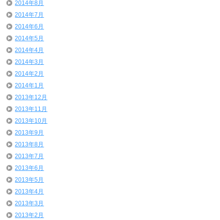
2014年8月
2014年7月
2014年6月
2014年5月
2014年4月
2014年3月
2014年2月
2014年1月
2013年12月
2013年11月
2013年10月
2013年9月
2013年8月
2013年7月
2013年6月
2013年5月
2013年4月
2013年3月
2013年2月