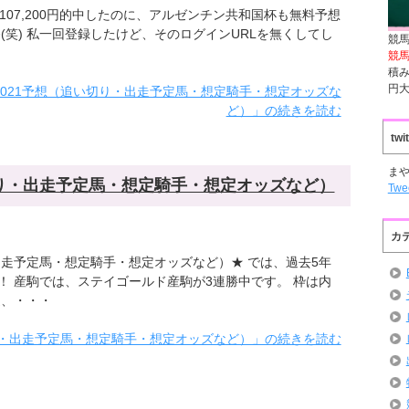
107,200円的中したのに、アルゼンチン共和国杯も無料予想
3発(笑) 私一回登録したけど、そのログインURLを無くしてし
競馬
競
積み
円
2021予想（追い切り・出走予定馬・想定騎手・想定オッズな
ど）」の続きを読む
twi
まや
切り・出走予定馬・想定騎手・想定オッズなど）
Twe
カ
出走予定馬・想定騎手・想定オッズなど）★ では、過去5年
！ 産駒では、ステイゴールド産駒が3連勝中です。 枠は内
速、・・・
り・出走予定馬・想定騎手・想定オッズなど）」の続きを読む