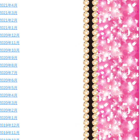
2021年4月
2021年3月
2021年2月
2021年1月
2020年12月
2020年11月
2020年10月
2020年9月
2020年8月
2020年7月
2020年6月
2020年5月
2020年4月
2020年3月
2020年2月
2020年1月
2019年12月
2019年11月