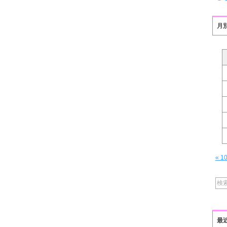
月
« 1
最