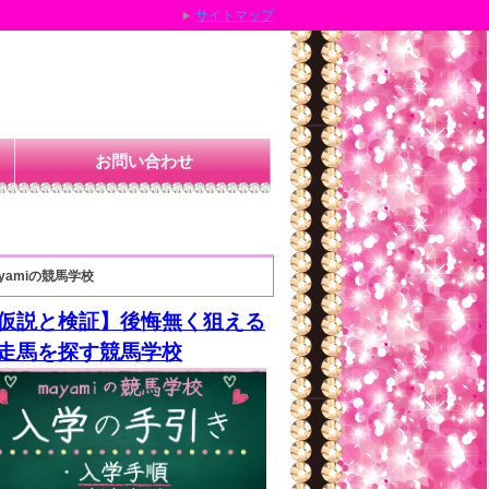
サイトマップ
お問い合わせ
yamiの競馬学校
仮説と検証】後悔無く狙える
走馬を探す競馬学校