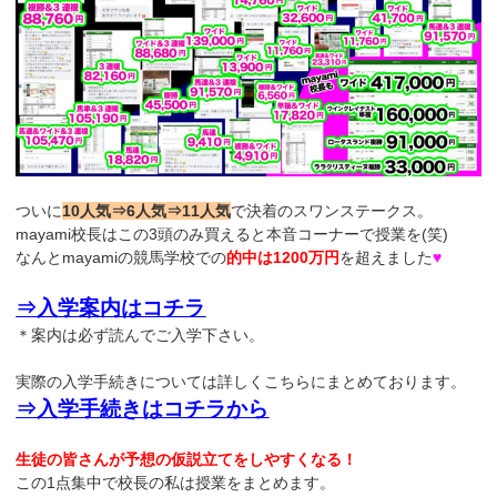
ついに
10人気⇒6人気⇒11人気
で決着のスワンステークス。
mayami校長はこの3頭のみ買えると本音コーナーで授業を(笑)
なんとmayamiの競馬学校での
的中は1200万円
を超えました
♥
⇒入学案内はコチラ
＊案内は必ず読んでご入学下さい。
実際の入学手続きについては詳しくこちらにまとめております。
⇒入学手続きはコチラから
生徒の皆さんが予想の仮説立てをしやすくなる！
この1点集中で校長の私は授業をまとめます。