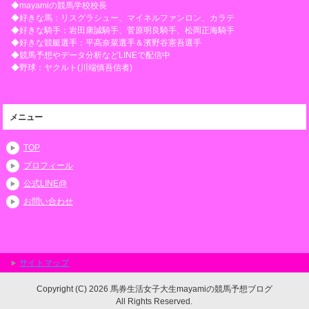
◆mayamiの競馬学校校長
◆好きな馬：リスグラシュー、マイネルファンロン、カラテ
◆好きな騎手：岩田康誠騎手、菅原明良騎手、松岡正海騎手
◆好きな競艇選手：平高奈菜選手＆濱野谷憲吾選手
◆競馬予想やデータ分析などLINEで配信中
◆野球：ヤクルト(川端慎吾信者)
メニュー
TOP
プロフィール
公式LINE@
お問い合わせ
サイトマップ
Copyright (C) 2026 馬券生活女子大生mayamiの競馬予想ブログ
All Rights Reserved.