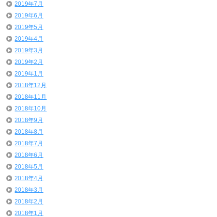
2019年7月
2019年6月
2019年5月
2019年4月
2019年3月
2019年2月
2019年1月
2018年12月
2018年11月
2018年10月
2018年9月
2018年8月
2018年7月
2018年6月
2018年5月
2018年4月
2018年3月
2018年2月
2018年1月