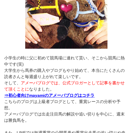
小学生の時に父に初めて競馬場に連れて貰い、そこから競馬に熱
中です(笑)
大学生から馬券の購入やブログもやり始めて、本当にたくさんの
読者さんと毎週盛り上がれて楽しいです。
そして、
アメーバブログでは、公式ブロガーとして記事を書かせ
て頂くことに
なりました。
⇒初心者向けmayamiのアメーバブログはコチラ
こちらのブログは上級者ブログとして、重賞レースの分析や予
想。
アメーバブログでは出走注目馬の解説や追い切りを中心に、週末
は勝負馬を。
また、LINEでは毎週重賞の公開馬券や重賞出走馬の追い切りや血