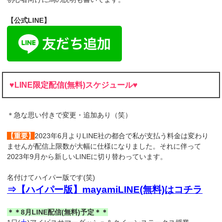
【公式LINE】
♥LINE限定配信(無料)スケジュール♥
＊急な思い付きで変更・追加あり（笑）
【重要】
2023年6月よりLINE社の都合で私が支払う料金は変わり
ませんが配信上限数が大幅に仕様になりました。それに伴って
2023年9月から新しいLINEに切り替わっています。
名付けてハイパー版です(笑)
⇒【ハイパー版】mayamiLINE(無料)はコチラ
＊＊8月LINE配信(無料)予定＊＊