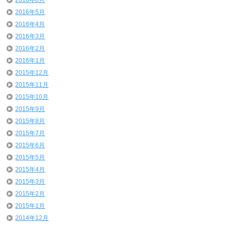
2016年6月
2016年5月
2016年4月
2016年3月
2016年2月
2016年1月
2015年12月
2015年11月
2015年10月
2015年9月
2015年8月
2015年7月
2015年6月
2015年5月
2015年4月
2015年3月
2015年2月
2015年1月
2014年12月