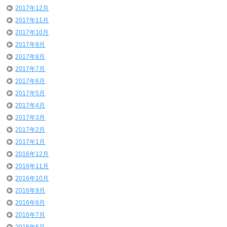
2017年12月
2017年11月
2017年10月
2017年9月
2017年8月
2017年7月
2017年6月
2017年5月
2017年4月
2017年3月
2017年2月
2017年1月
2016年12月
2016年11月
2016年10月
2016年9月
2016年8月
2016年7月