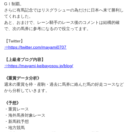
GⅠ制覇。
さらに有馬記念ではリスグラシューの為だけに日本へ来て勝利し
てくれました。
あと、おまけで、レーン騎手のレース後のコメントは結構的確
で、次の馬券に参考になるので役立ってます。
【Twitter】
⇒https://twitter.com/mayami0707
【上級者ブログ内容】
⇒https://mayami-keibayosou.jp/blog/
《重賞データ分析》
週末の重賞を枠・産駒・過去に馬券に絡んだ馬の好走コースなど
から分析していきます。
《予想》
・重賞レース
・海外馬券対象レース
・新馬戦予想
・地方競馬