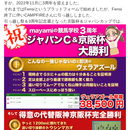
すが、2022年11月に3周年を迎えました。
それまではFensiというプラットフォームで始めましたが、Fensi
終了に伴いCAMPFIREさんに引っ越ししました。
引っ越し祭＆3周年記念週となった京阪杯＆ジャパンカップでは、