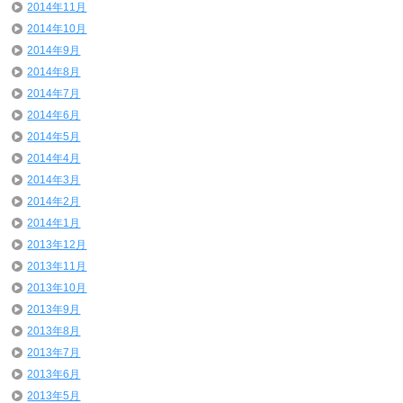
2014年11月
2014年10月
2014年9月
2014年8月
2014年7月
2014年6月
2014年5月
2014年4月
2014年3月
2014年2月
2014年1月
2013年12月
2013年11月
2013年10月
2013年9月
2013年8月
2013年7月
2013年6月
2013年5月