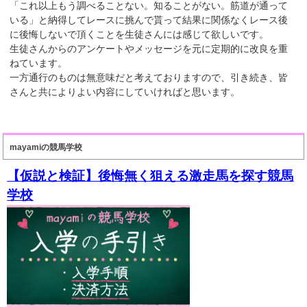
「これ以上もう調べることない。知ることがない。筋道が通って
いる」と納得してレースに挑んで貰って結果に関係なくレース後
に後悔しないで頂くことを生徒さんには感じて欲しいです。
生徒さんからのアンケートやメッセージを元に定期的に改良を重
ねています。
一方通行のものは無意味だと考えておりますので、引き続き、皆
さんと共によりよい内容にしていければと思います。
mayamiの競馬学校
【仮説と検証】後悔無く狙える激走馬を探す競馬
学校