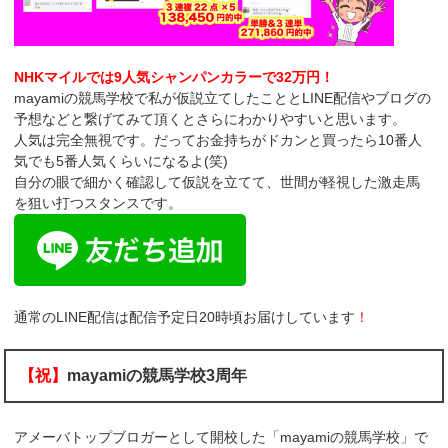
NHKマイルでは9人気シャンパンカラーで32万円！
mayamiの競馬学校で私が仮説立てしたこととLINE配信やブログの
予想などと繋げてみて頂くとさらにわかりやすいと思います。
人気は完全無視です。だってお金持ちがドカンと買ったら10番人
気でも5番人気くらいになるよ(笑)
自分の眼で細かく確認して仮説を立てて、世間が軽視した激走馬
を狙い打つスタンスです。
通常のLINE配信は配信予定日20時頃お届けしています
！
【祝】
mayamiの競馬学校3周年
アメーバトップブロガーとして開校した「mayamiの競馬学校」で