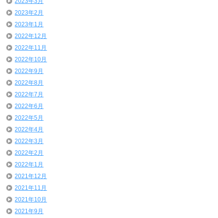
2023年3月
2023年2月
2023年1月
2022年12月
2022年11月
2022年10月
2022年9月
2022年8月
2022年7月
2022年6月
2022年5月
2022年4月
2022年3月
2022年2月
2022年1月
2021年12月
2021年11月
2021年10月
2021年9月