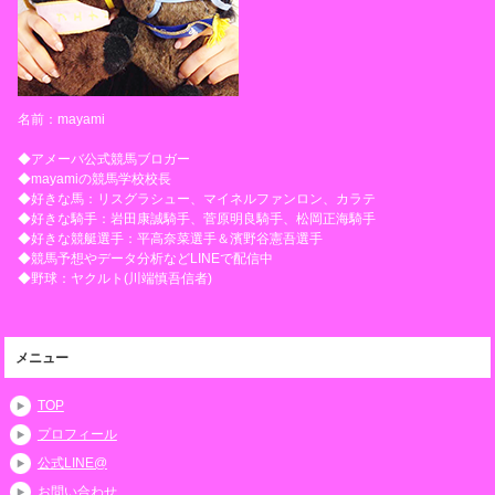
名前：mayami
◆アメーバ公式競馬ブロガー
◆mayamiの競馬学校校長
◆好きな馬：リスグラシュー、マイネルファンロン、カラテ
◆好きな騎手：岩田康誠騎手、菅原明良騎手、松岡正海騎手
◆好きな競艇選手：平高奈菜選手＆濱野谷憲吾選手
◆競馬予想やデータ分析などLINEで配信中
◆野球：ヤクルト(川端慎吾信者)
メニュー
TOP
プロフィール
公式LINE@
お問い合わせ