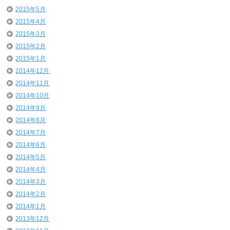
2015年5月
2015年4月
2015年3月
2015年2月
2015年1月
2014年12月
2014年11月
2014年10月
2014年9月
2014年8月
2014年7月
2014年6月
2014年5月
2014年4月
2014年3月
2014年2月
2014年1月
2013年12月