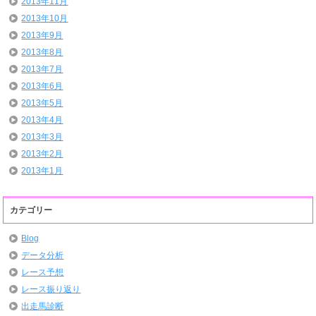
2013年11月
2013年10月
2013年9月
2013年8月
2013年7月
2013年6月
2013年5月
2013年4月
2013年3月
2013年2月
2013年1月
カテゴリー
Blog
データ分析
レース予想
レース振り返り
出走馬診断