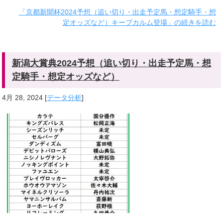
「京都新聞杯2024予想（追い切り・出走予定馬・想定騎手・想
定オッズなど）キープカルム登場」の続きを読む
新潟大賞典2024予想（追い切り・出走予定馬・想
定騎手・想定オッズなど）
4月 28, 2024
[
データ分析
]