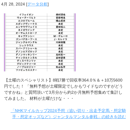
4月 28, 2024
[
データ分析
]
【土曜のスペシャリスト】8戦7勝で回収率364.0％＆＋10万5600
円でした！ 「無料予想が土曜限定でしかもワイドなのですがどう
ですかね」と質問頂いて3月分から約2か月無料予想集めて集計し
てみました。 材料が土曜だけな・・・
「NHKマイルカップ2024予想（追い切り・出走予定馬・想定騎
手・想定オッズなど）ジャンタルマンタル参戦」の続きを読む