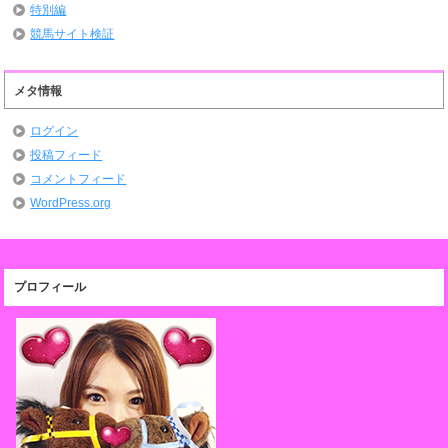
特別編
競馬サイト検証
メタ情報
ログイン
投稿フィード
コメントフィード
WordPress.org
プロフィール