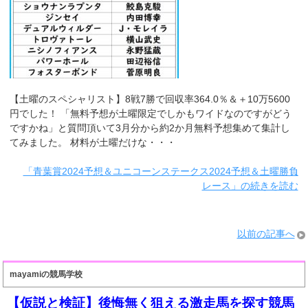
【土曜のスペシャリスト】8戦7勝で回収率364.0％＆＋10万5600
円でした！ 「無料予想が土曜限定でしかもワイドなのですがどう
ですかね」と質問頂いて3月分から約2か月無料予想集めて集計し
てみました。 材料が土曜だけな・・・
「青葉賞2024予想＆ユニコーンステークス2024予想＆土曜勝負
レース」の続きを読む
以前の記事へ
mayamiの競馬学校
【仮説と検証】後悔無く狙える激走馬を探す競馬