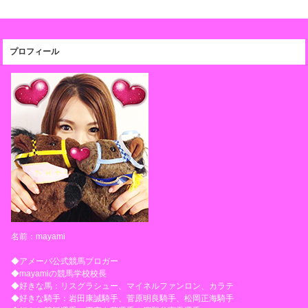
プロフィール
名前：mayami
◆アメーバ公式競馬ブロガー
◆mayamiの競馬学校校長
◆好きな馬：リスグラシュー、マイネルファンロン、カラテ
◆好きな騎手：岩田康誠騎手、菅原明良騎手、松岡正海騎手