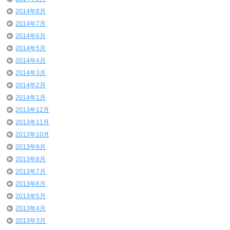
2014年8月
2014年7月
2014年6月
2014年5月
2014年4月
2014年3月
2014年2月
2014年1月
2013年12月
2013年11月
2013年10月
2013年9月
2013年8月
2013年7月
2013年6月
2013年5月
2013年4月
2013年3月