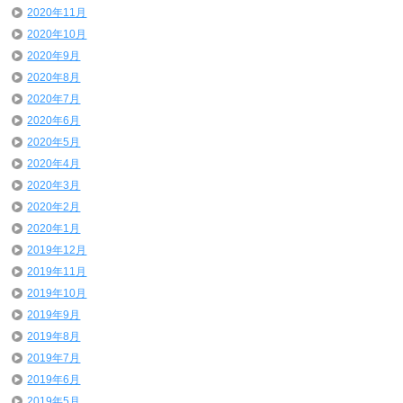
2020年11月
2020年10月
2020年9月
2020年8月
2020年7月
2020年6月
2020年5月
2020年4月
2020年3月
2020年2月
2020年1月
2019年12月
2019年11月
2019年10月
2019年9月
2019年8月
2019年7月
2019年6月
2019年5月