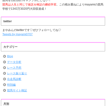
競馬を1回1回のギャンブルにしない！
競馬は人生と同じで仮説＆検証の継続学習
。この積み重ねによりmayamiの競馬
学校で1343万3020円大回収達成！
twitter
まやみんのtwitterです♡ぜひフォローしてね♡
Tweets by mayami0707
カテゴリー
Blog
データ分析
レース予想
レース振り返り
出走馬診断
特別編
競馬サイト検証
月別