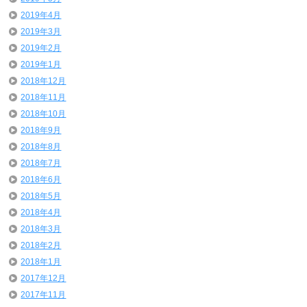
2019年4月
2019年3月
2019年2月
2019年1月
2018年12月
2018年11月
2018年10月
2018年9月
2018年8月
2018年7月
2018年6月
2018年5月
2018年4月
2018年3月
2018年2月
2018年1月
2017年12月
2017年11月