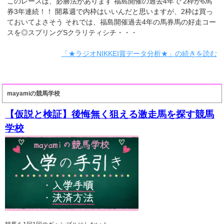
このレースは、必勝法があります 福島開催の過去4年で 2枠が6馬
券3年連続！！ 開幕週で内枠はいいんだと思いますが、2枠は買っ
ておいてよさそう それでは、福島開催過去4年の馬券馬の好走コー
スを◎スプリングSクラリティシチ・・・
「★ラジオNIKKEI賞データ分析★」の続きを読む
mayamiの競馬学校
【仮説と検証】後悔無く狙える激走馬を探す競馬
学校