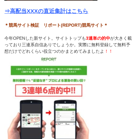
⇒高配当XXXの直近集計はこちら
＊競馬サイト検証 リポート(REPORT)競馬サイト＊
今年OPENした新サイト。サイトトップも
3連単の的中
が大きく載
っており三連系自信ありでしょうか。実際に無料登録して無料予
想だけでどれくらい役立つのかまとめてみましたよ
！！