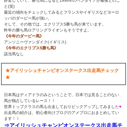
好走していて、勝ち馬になると1995年のペンタイアが最後とのこ
と(笑)
最近の傾向をチェックしてみるとフランスやイギリスなどヨーロ
ッパのダービー馬が強い。
そして、その他では、エクリプスS勝ち馬が来ています。
昨年の勝ち馬ロアリングライオンもそうですよ。
《今年のダービー馬》
アンソニーヴァンダイク(イギリス)
《今年のエクリプスS勝ち馬》
該当馬なし
★
アイリッシュチャンピオンステークス
出走馬チェック
★
日本馬はディアドラのみということで、日本では見ることのない
馬が独占しているレース
！！
世界トップクラスの馬も出走しておりピックアップしてみました
♥
出走馬の紹介は、初心者向けブログのアメブロにおまとめしてい
ます
！！
⇒アイリッシュチャンピオンステークス出走馬チ