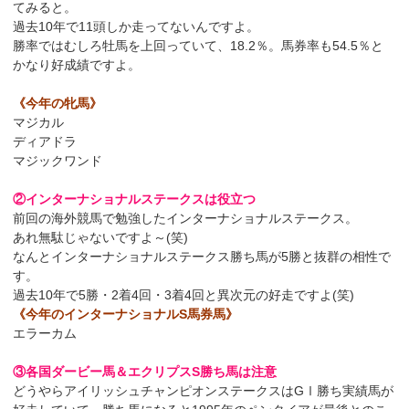
てみると。
過去10年で11頭しか走ってないんですよ。
勝率ではむしろ牡馬を上回っていて、18.2％。馬券率も54.5％と
かなり好成績ですよ。
《今年の牝馬》
マジカル
ディアドラ
マジックワンド
②インターナショナルステークスは役立つ
前回の海外競馬で勉強したインターナショナルステークス。
あれ無駄じゃないですよ～(笑)
なんとインターナショナルステークス勝ち馬が5勝と抜群の相性で
す。
過去10年で5勝・2着4回・3着4回と異次元の好走ですよ(笑)
《今年のインターナショナルS馬券馬》
エラーカム
③各国ダービー馬＆エクリプスS勝ち馬は注意
どうやらアイリッシュチャンピオンステークスはGⅠ勝ち実績馬が