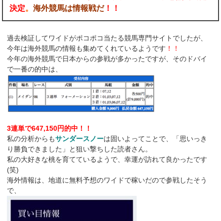
決定
。
海
外競馬は情報戦だ
！！
過去検証してワイドがポコポコ当たる競馬専門サイトでしたが、
今年は海外競馬の情報も集めてくれているようです
！！
今年の海外競馬で日本からの参戦が多かったですが、そのドバイ
で一番の的中は、
3連単で647,150円的中！！
私の分析からも
サンダースノー
は固いよってことで、「思いっき
り勝負できました」と狙い撃ちした読者さん。
私の大好きな桃を育てているようで、幸運が訪れて良かったです
(笑)
海外情報は、地道に無料予想のワイドで稼いだので参戦したそう
で、