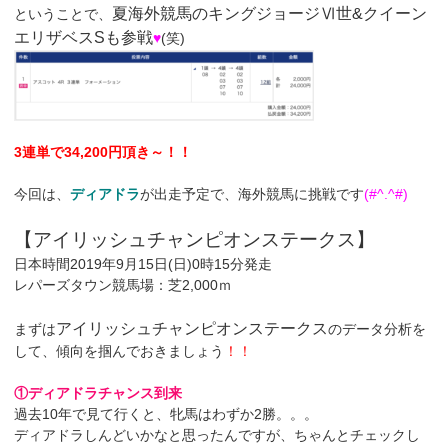
夏海外競馬のキングジョージⅥ世&クイーン
ということで、
エリザベスSも参戦
♥
(笑)
3連単で34,200円頂き～！！
今回は、
ディアドラ
が出走予定で、海外競馬に挑戦です
(#^.^#)
【アイリッシュチャンピオンステークス】
日本時間2019年9月15日(日)0時15分発走
レパーズタウン競馬場：芝2,000ｍ
アイリッシュチャンピオンステークス
まずは
のデータ分析を
して、傾向を掴んでおきましょう
！！
①ディアドラチャンス到来
過去10年で見て行くと、牝馬はわずか2勝。。。
ディアドラしんどいかなと思ったんですが、ちゃんとチェックし