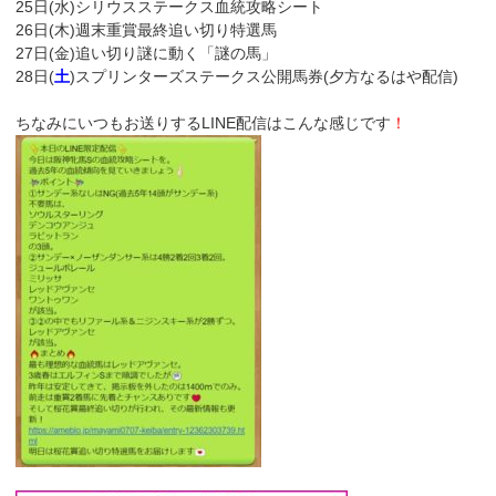
25日(水)シリウスステークス血統攻略シート
26日(木)週末重賞最終追い切り特選馬
27日(金)追い切り謎に動く「謎の馬」
28日(
土
)スプリンターズステークス公開馬券(夕方なるはや配信)
ちなみにいつもお送りするLINE配信はこんな感じです
！