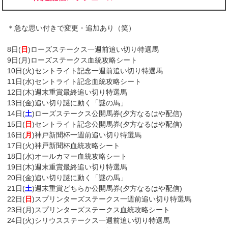
＊急な思い付きで変更・追加あり（笑）
8日(
日
)ローズステークス一週前追い切り特選馬
9日(月)ローズステークス血統攻略シート
10日(火)セントライト記念一週前追い切り特選馬
11日(水)セントライト記念血統攻略シート
12日(木)週末重賞最終追い切り特選馬
13日(金)追い切り謎に動く「謎の馬」
14日(
土
)ローズステークス公開馬券(夕方なるはや配信)
15日(
日
)セントライト記念公開馬券(夕方なるはや配信)
16日(
月
)神戸新聞杯一週前追い切り特選馬
17日(火)神戸新聞杯血統攻略シート
18日(水)オールカマー血統攻略シート
19日(木)週末重賞最終追い切り特選馬
20日(金)追い切り謎に動く「謎の馬」
21日(
土
)週末重賞どちらか公開馬券(夕方なるはや配信)
22日(
日
)スプリンターズステークス一週前追い切り特選馬
23日(月)スプリンターズステークス血統攻略シート
24日(火)シリウスステークス一週前追い切り特選馬