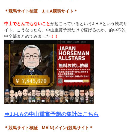
＊競馬サイト検証 J.H.A競馬サイト＊
中山でとんでもないこと
が起こっているというJ.H.Aという競馬サ
イト。こうなったら、中山重賞予想だけで稼げるのか、的中不的
中全部まとめてみました
！！
⇒J.H.Aの中山重賞予想の集計はこちら
＊競馬サイト検証 MAIN(メイン)競馬サイト＊