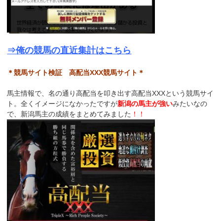
⇒俺の競馬の直近集計はこちら
＊競馬サイト検証 高配当XXX競馬サイト＊
馬主情報で、名の通り高配当を叩き出す高配当XXXという競馬サイ
ト。全くイメージになかったですが
新潟の馬主が強い
みたいなの
で、新潟馬主の成績をまとめてみました
！！