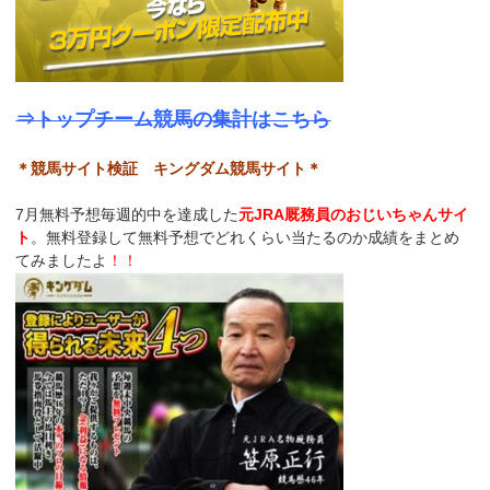
⇒トップチーム競馬の集計はこちら
＊競馬サイト検証 キングダム競馬サイト＊
7月無料予想毎週的中を達成した
元JRA厩務員のおじいちゃんサイ
ト
。無料登録して無料予想でどれくらい当たるのか成績をまとめ
てみましたよ
！！