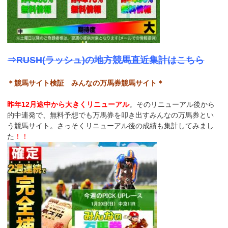
⇒RUSH(ラッシュ)の地方競馬直近集計はこちら
＊競馬サイト検証 みんなの万馬券競馬サイト＊
昨年12月途中から大きくリニューアル
。そのリニューアル後から
的中連発で、無料予想でも万馬券を叩き出すみんなの万馬券とい
う競馬サイト。さっそくリニューアル後の成績も集計してみまし
た
！！