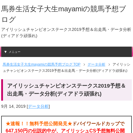
馬券生活女子大生mayamiの競馬予想ブ
ログ
アイリッシュチャンピオンステークス2019予想＆出走馬・データ分析
(ディアドラ頑張れ)
メニュー
馬券生活女子大生mayamiの競馬予想ブログ TOP
データ分析
アイリッシ
ュチャンピオンステークス2019予想＆出走馬・データ分析(ディアドラ頑張れ)
アイリッシュチャンピオンステークス2019予想＆
出走馬・データ分析(ディアドラ頑張れ)
9月 14, 2019
[
データ分析
]
★速報！！無料予想公開発見★
ドバイワールドカップで
647,150円の伝説的中が、アイリッシュCS予想無料公開