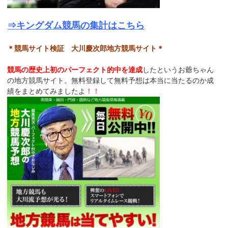
⇒キングダム競馬の集計はこちら
＊競馬サイト検証 大川慶次郎地方競馬サイト＊
競馬の歴史上初のパーフェクト的中を達成
したというお爺ちゃん
の地方競馬サイト。無料登録して無料予想は本当に当たるのか成
績をまとめてみましたよ
！！