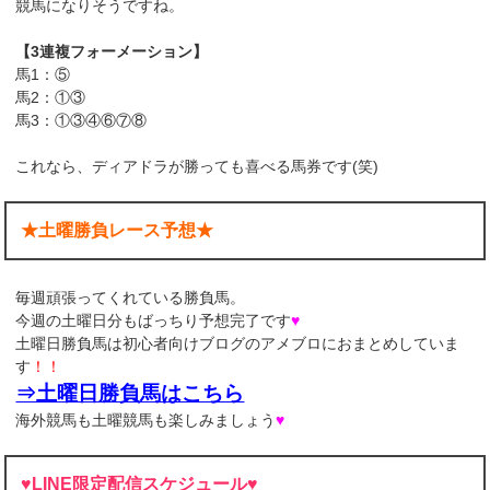
競馬になりそうですね。
【3連複フォーメーション】
馬1：⑤
馬2：①③
馬3：①③④⑥⑦⑧
これなら、ディアドラが勝っても喜べる馬券です(笑)
★土曜勝負レース予想
★
毎週頑張ってくれている勝負馬。
今週の土曜日分もばっちり予想完了です
♥
土曜日勝負馬は初心者向けブログのアメブロにおまとめしていま
す
！！
⇒土曜日勝負馬はこちら
海外競馬も土曜競馬も楽しみましょう
♥
♥LINE限定配信スケジュール♥