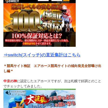
⇒switch(スイッチ)の直近集計はこちら
＊競馬サイト検証 エアホース競馬サイトの傾向発見全部曝け出
し編＊
中京の神
に認定したエアホースですが、次は札幌で好調とのこと
でチェックしてみました。