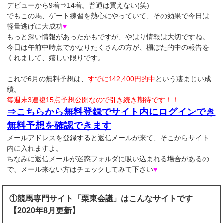
デビューから9着⇒14着。普通は買えない(笑)
でもこの馬、ゲート練習を熱心にやっていて、その効果で今日は
軽量逃げに大成功
♥
もっと深い情報があったかもですが、やはり情報は大切ですね。
今日は午前中時点でかなりたくさんの方が、棚ぼた的中の報告を
くれまして、嬉しい限りです。
これで6月の無料予想は、
すでに142,400円的中
という凄まじい成
績。
毎週末3連複15点予想公開なので引き続き期待です！！
⇒こちらから無料登録でサイト内にログインでき
無料予想を確認できます
メールアドレスを登録すると返信メールが来て、そこからサイト
内に入れますよ。
ちなみに返信メールが迷惑フォルダに吸い込まれる場合があるの
で、メール来ない方はチェックしてみて下さい
♥
①競馬専門サイト「栗東会議」はこんなサイトです
【2020年8月更新】