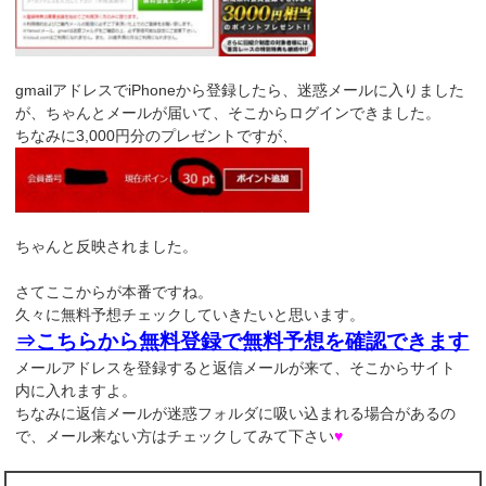
gmailアドレスでiPhoneから登録したら、迷惑メールに入りました
が、ちゃんとメールが届いて、そこからログインできました。
ちなみに3,000円分のプレゼントですが、
ちゃんと反映されました。
さてここからが本番ですね。
久々に無料予想チェックしていきたいと思います。
⇒こちらから無料登録で無料予想を確認できます
メールアドレスを登録すると返信メールが来て、そこからサイト
内に入れますよ。
ちなみに返信メールが迷惑フォルダに吸い込まれる場合があるの
で、メール来ない方はチェックしてみて下さい
♥