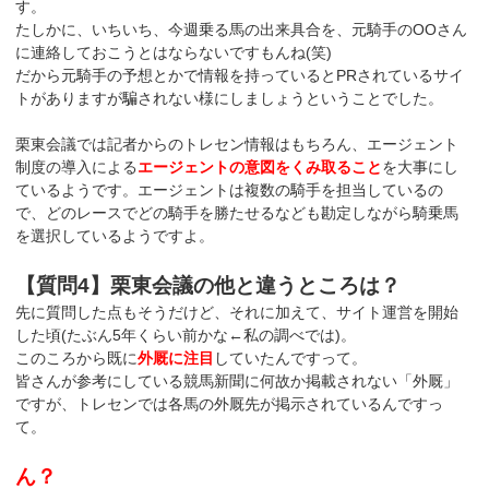
す。
たしかに、いちいち、今週乗る馬の出来具合を、元騎手のOOさん
に連絡しておこうとはならないですもんね(笑)
だから元騎手の予想とかで情報を持っているとPRされているサイ
トがありますが騙されない様にしましょうということでした。
栗東会議では記者からのトレセン情報はもちろん、エージェント
制度の導入による
エージェントの意図をくみ取ること
を大事にし
ているようです。エージェントは複数の騎手を担当しているの
で、どのレースでどの騎手を勝たせるなども勘定しながら騎乗馬
を選択しているようですよ。
【質問4】栗東会議の他と違うところは？
先に質問した点もそうだけど、それに加えて、サイト運営を開始
した頃(たぶん5年くらい前かな←私の調べでは)。
このころから既に
外厩に注目
していたんですって。
皆さんが参考にしている競馬新聞に何故か掲載されない「外厩」
ですが、トレセンでは各馬の外厩先が掲示されているんですっ
て。
ん？