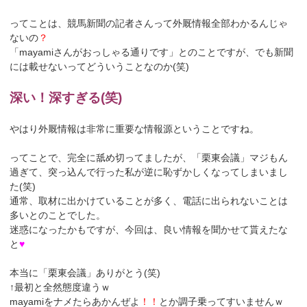
ってことは、競馬新聞の記者さんって外厩情報全部わかるんじゃ
ないの
？
「mayamiさんがおっしゃる通りです」とのことですが、でも新聞
には載せないってどういうことなのか(笑)
深い！深すぎる(笑)
やはり外厩情報は非常に重要な情報源ということですね。
ってことで、完全に舐め切ってましたが、「栗東会議」マジもん
過ぎて、突っ込んで行った私が逆に恥ずかしくなってしまいまし
た(笑)
通常、取材に出かけていることが多く、電話に出られないことは
多いとのことでした。
迷惑になったかもですが、今回は、良い情報を聞かせて貰えたな
と
♥
本当に「栗東会議」ありがとう(笑)
↑最初と全然態度違うｗ
mayamiをナメたらあかんぜよ
！！
とか調子乗ってすいませんｗ