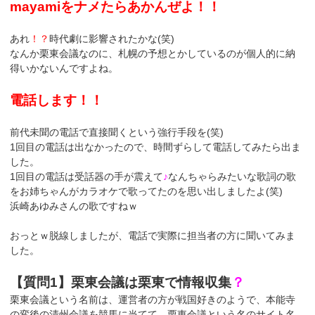
mayamiをナメたらあかんぜよ！！
あれ
！？
時代劇に影響されたかな(笑)
なんか栗東会議なのに、札幌の予想とかしているのが個人的に納
得いかないんですよね。
電話します！！
前代未聞の電話で直接聞くという強行手段を(笑)
1回目の電話は出なかったので、時間ずらして電話してみたら出ま
した。
1回目の電話は受話器の手が震えて
♪
なんちゃらみたいな歌詞の歌
をお姉ちゃんがカラオケで歌ってたのを思い出しましたよ(笑)
浜崎あゆみさんの歌ですねｗ
おっとｗ脱線しましたが、電話で実際に担当者の方に聞いてみま
した。
【質問1】栗東会議は栗東で情報収集
？
栗東会議という名前は、運営者の方が戦国好きのようで、本能寺
の変後の清州会議を競馬に当てて、栗東会議という名のサイト名