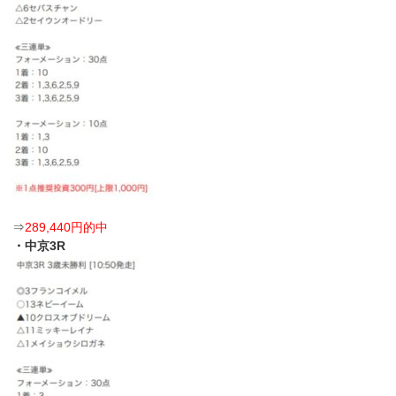
⇒
289,440円的中
・中京3R