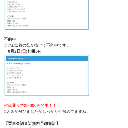
不的中
これは1着の②が抜けて不的中です。
・8月2日(
日
)札幌3R
推奨通りで28,800円的中！！
1人気が飛びましたがしっかり仕留めてますね。
【栗東会議直近無料予想集計】