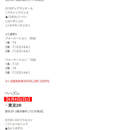
⇒ハズレ
【6月6日(日)】
・東京2R