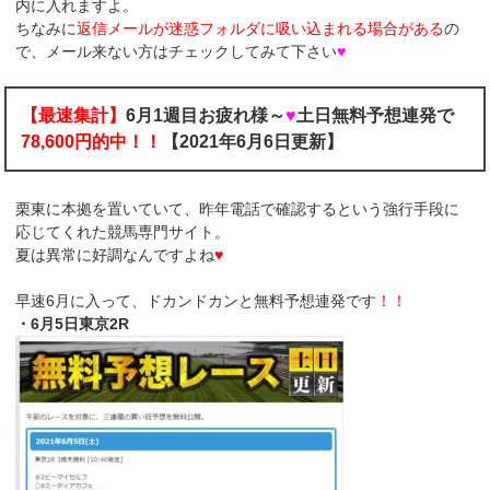
内に入れますよ。
ちなみに
返信メールが迷惑フォルダに吸い込まれる場合がある
の
で、メール来ない方はチェックしてみて下さい
♥
【最速集計】
6月1週目お疲れ様～
♥
土日無料予想連発で
78,600円的中！！
【2021年6月6日更新】
栗東に本拠を置いていて、昨年電話で確認するという強行手段に
応じてくれた競馬専門サイト。
夏は異常に好調なんですよね
♥
早速6月に入って、ドカンドカンと無料予想連発です
！！
・6月5日東京2R