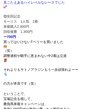
見ごたえあるハイレベルなレースでした
⑩安田記念
モーリス 1人気 2着
単複購入2,000円
回収複勝 1,300円
ー700円
買ってはいけないTベリーを買いました
（笑）
調整過程や騎手に恵まれない中2着は立派
それよりもサトノアラジンもう一歩頑張れよーー
の方が本音です（笑）
ということで、
宝塚記念を残して、
勝負馬単複キャンペーンは、
単複1,000円ずつ単純に勝ったと想定すると、