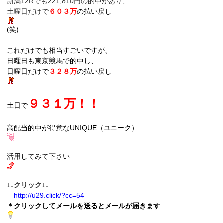
新潟12Rでも221,810円の的中があり、
土曜日だけで
６０３万
の払い戻し
(笑)
これだけでも相当すごいですが、
日曜日も東京競馬で的中し、
日曜日だけで
３２８万
の払い戻し
９３１万！！
土日で
高配当的中が得意なUNIQUE（ユニーク）
活用してみて下さい
↓↓クリック↓↓
http://u29.click/?
cc=54
＊クリックしてメールを送るとメールが届きます