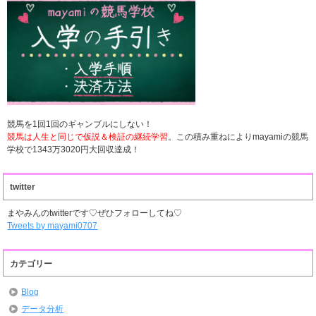
競馬を1回1回のギャンブルにしない！
競馬は人生と同じで仮説＆検証の継続学習
。この積み重ねによりmayamiの競馬
学校で1343万3020円大回収達成！
twitter
まやみんのtwitterです♡ぜひフォローしてね♡
Tweets by mayami0707
カテゴリー
Blog
データ分析