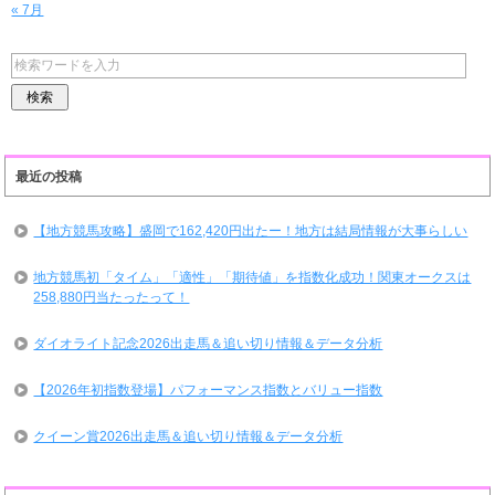
« 7月
最近の投稿
【地方競馬攻略】盛岡で162,420円出たー！地方は結局情報が大事らしい
地方競馬初「タイム」「適性」「期待値」を指数化成功！関東オークスは
258,880円当たったって！
ダイオライト記念2026出走馬＆追い切り情報＆データ分析
【2026年初指数登場】パフォーマンス指数とバリュー指数
クイーン賞2026出走馬＆追い切り情報＆データ分析