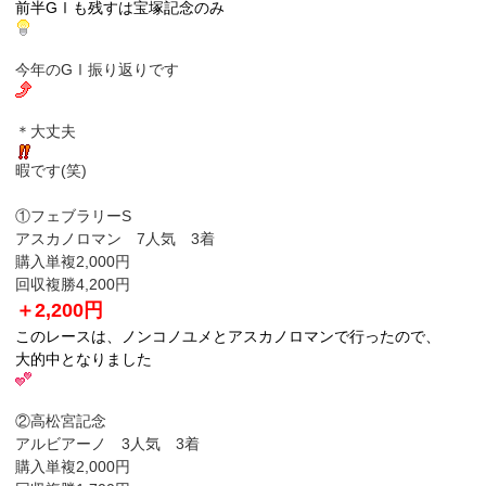
前半GⅠも残すは宝塚記念のみ
今年のGⅠ振り返りです
＊大丈夫
暇です(笑)
①フェブラリーS
アスカノロマン 7人気 3着
購入単複2,000円
回収複勝4,200円
＋2,200円
このレースは、ノンコノユメとアスカノロマンで行ったので、
大的中となりました
②高松宮記念
アルビアーノ 3人気 3着
購入単複2,000円