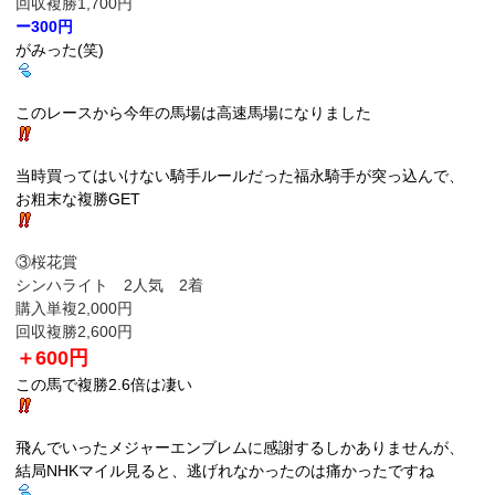
回収複勝1,700円
ー300円
がみった(笑)
このレースから今年の馬場は高速馬場になりました
当時買ってはいけない騎手ルールだった福永騎手が突っ込んで、
お粗末な複勝GET
③桜花賞
シンハライト 2人気 2着
購入単複2,000円
回収複勝2,600円
＋600円
この馬で複勝2.6倍は凄い
飛んでいったメジャーエンブレムに感謝するしかありませんが、
結局NHKマイル見ると、逃げれなかったのは痛かったですね