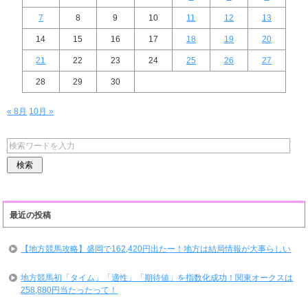
7
8
9
10
11
12
13
14
15
16
17
18
19
20
21
22
23
24
25
26
27
28
29
30
« 8月
10月 »
最近の投稿
【地方競馬攻略】盛岡で162,420円出たー！地方は結局情報が大事らしい
地方競馬初「タイム」「適性」「期待値」を指数化成功！関東オークスは
258,880円当たったって！