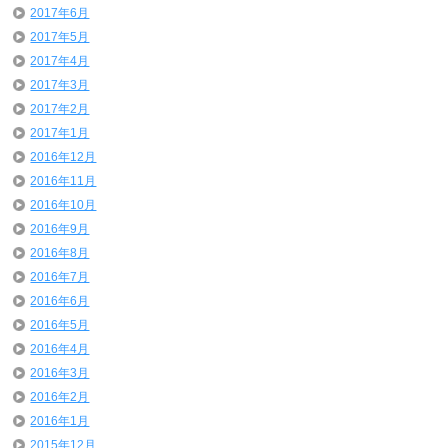
2017年6月
2017年5月
2017年4月
2017年3月
2017年2月
2017年1月
2016年12月
2016年11月
2016年10月
2016年9月
2016年8月
2016年7月
2016年6月
2016年5月
2016年4月
2016年3月
2016年2月
2016年1月
2015年12月