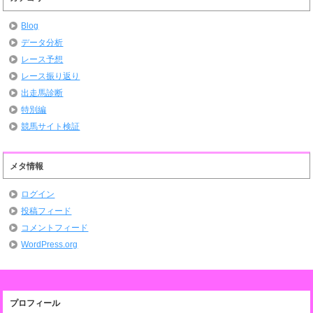
Blog
データ分析
レース予想
レース振り返り
出走馬診断
特別編
競馬サイト検証
メタ情報
ログイン
投稿フィード
コメントフィード
WordPress.org
プロフィール