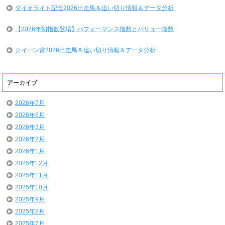
ダイオライト記念2026出走馬＆追い切り情報＆データ分析
【2026年初指数登場】パフォーマンス指数とバリュー指数
クイーン賞2026出走馬＆追い切り情報＆データ分析
アーカイブ
2026年7月
2026年6月
2026年3月
2026年2月
2026年1月
2025年12月
2025年11月
2025年10月
2025年9月
2025年8月
2025年7月