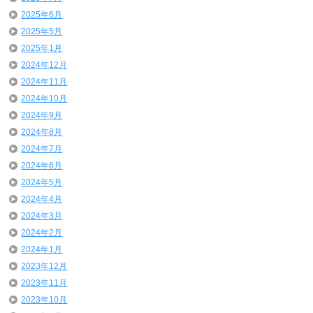
2025年6月
2025年5月
2025年1月
2024年12月
2024年11月
2024年10月
2024年9月
2024年8月
2024年7月
2024年6月
2024年5月
2024年4月
2024年3月
2024年2月
2024年1月
2023年12月
2023年11月
2023年10月