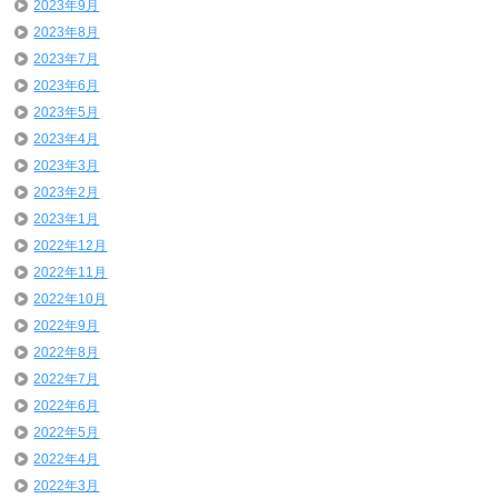
2023年9月
2023年8月
2023年7月
2023年6月
2023年5月
2023年4月
2023年3月
2023年2月
2023年1月
2022年12月
2022年11月
2022年10月
2022年9月
2022年8月
2022年7月
2022年6月
2022年5月
2022年4月
2022年3月