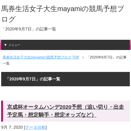
馬券生活女子大生mayamiの競馬予想ブ
ログ
「2020年9月7日」の記事一覧
メニュー
馬券生活女子大生mayamiの競馬予想ブログ TOP
「2020年9月7日」の記事
一覧
「2020年9月7日」の記事一覧
京成杯オータムハンデ2020予想（追い切り・出走
予定馬・想定騎手・想定オッズなど）
9月 7, 2020
[
データ分析
]