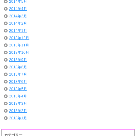
2014年5月
2014年4月
2014年3月
2014年2月
2014年1月
2013年12月
2013年11月
2013年10月
2013年9月
2013年8月
2013年7月
2013年6月
2013年5月
2013年4月
2013年3月
2013年2月
2013年1月
カテゴリー