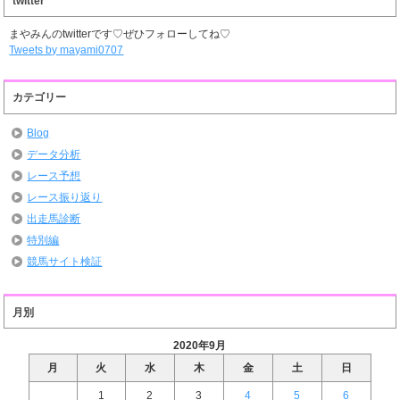
twitter
まやみんのtwitterです♡ぜひフォローしてね♡
Tweets by mayami0707
カテゴリー
Blog
データ分析
レース予想
レース振り返り
出走馬診断
特別編
競馬サイト検証
月別
2020年9月
月
火
水
木
金
土
日
1
2
3
4
5
6