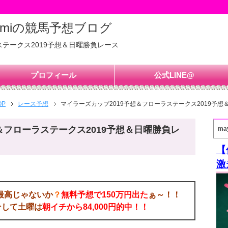
amiの競馬予想ブログ
ステークス2019予想＆日曜勝負レース
プロフィール
公式LINE@
OP
レース予想
マイラーズカップ2019予想＆フローラステークス2019予想
＆フローラステークス2019予想＆日曜勝負レ
ma
【
激
最高じゃないか
？
無料予想で150万円出た
ぁ～！！
そして土曜は
朝イチから84,000円的中！！