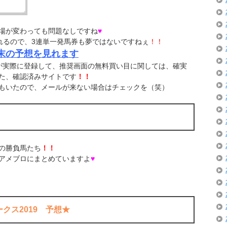
場が変わっても問題なしですね
♥
れるので、3連単一発馬券も夢ではないですねぇ
！！
末の予想を見れます
役が実際に登録して、推奨画面の無料買い目に関しては、確実
た、確認済みサイトです
！！
もいたので、メールが来ない場合はチェックを（笑）
の勝負馬たち
！！
アメブロにまとめていますよ
♥
クス2019 予想★