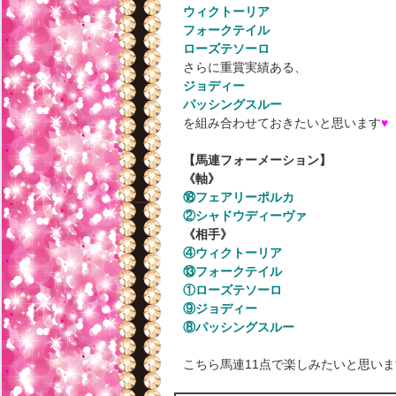
ウィクトーリア
フォークテイル
ローズテソーロ
さらに重賞実績ある、
ジョディー
パッシングスルー
を組み合わせておきたいと思います
♥
【馬連フォーメーション】
《軸》
⑱フェアリーポルカ
②シャドウディーヴァ
《相手》
④ウィクトーリア
⑬フォークテイル
①ローズテソーロ
⑨ジョディー
⑧パッシングスルー
こちら馬連11点で楽しみたいと思いま