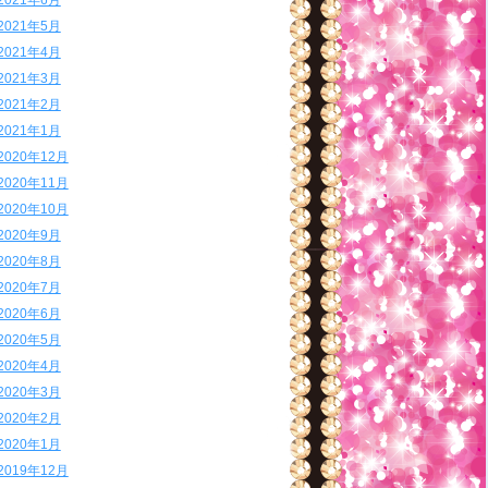
2021年6月
2021年5月
2021年4月
2021年3月
2021年2月
2021年1月
2020年12月
2020年11月
2020年10月
2020年9月
2020年8月
2020年7月
2020年6月
2020年5月
2020年4月
2020年3月
2020年2月
2020年1月
2019年12月