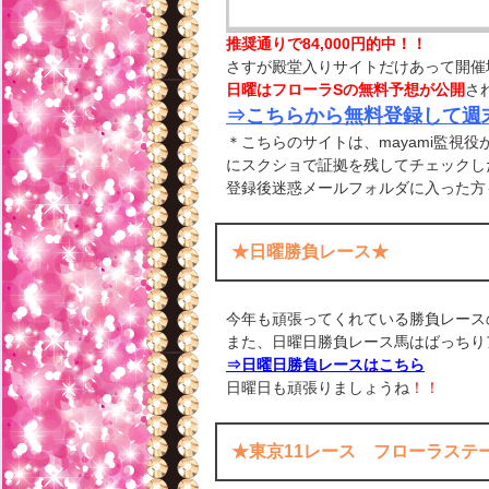
推奨通りで84,000円的中！！
さすが殿堂入りサイトだけあって開催
日曜はフローラSの無料予想が公開
さ
⇒こちらから無料登録して週
＊こちらのサイトは、mayami監視
にスクショで証拠を残してチェックし
登録後迷惑メールフォルダに入った方
★日曜勝負レース★
今年も頑張ってくれている勝負レース
また、日曜日勝負レース馬はばっちり
⇒日曜日勝負レースはこちら
日曜日も頑張りましょうね
！！
★東京11レース フローラステー