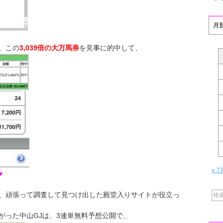
月
、この
3,039倍の大万馬券
を見事に的中して、
« 7
♥
、頑張って調査して見つけ出した殿堂入りサイトが役立っ
がった中山GJは、3連単無料予想公開で、