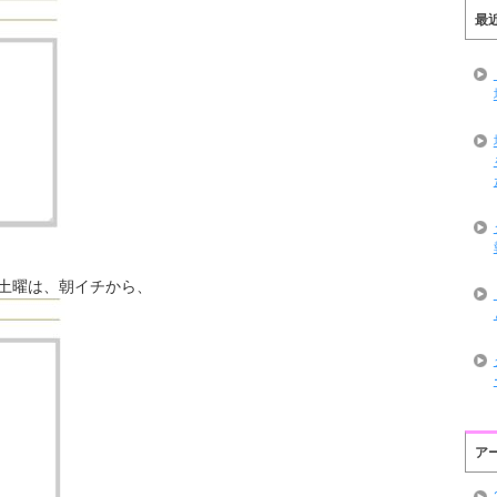
最
土曜は、朝イチから、
ア