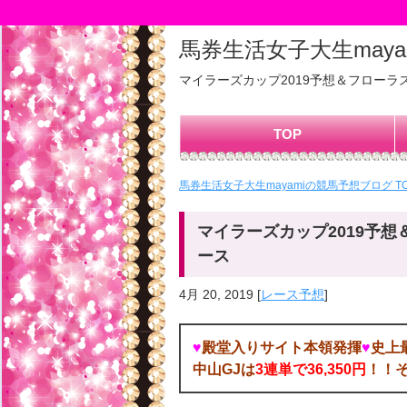
馬券生活女子大生may
マイラーズカップ2019予想＆フローラ
TOP
馬券生活女子大生mayamiの競馬予想ブログ T
マイラーズカップ2019予想
ース
4月 20, 2019
[
レース予想
]
♥
殿堂入りサイト本領発揮
♥
史上
中山GJは
3連単で36,350円
！！