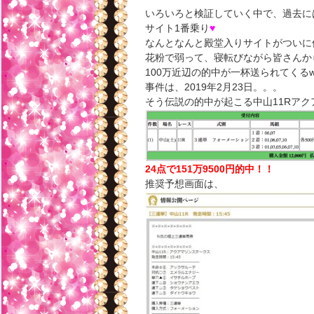
いろいろと検証していく中で、過去に
サイト1番乗り
♥
なんとなんと殿堂入りサイトがついに
花粉で弱って、寝転びながら皆さんか
100万近辺の的中が一杯送られてくる
事件は、2019年2月23日。。。
そう伝説の的中が起こる中山11Rアク
24点で151万9500円的中！！
推奨予想画面は、