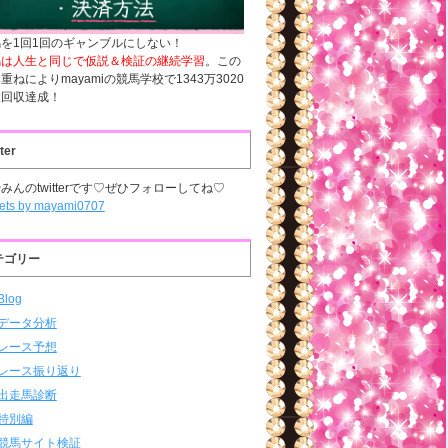
を1回1回のギャンブルにしない！
馬は人生と同じで仮説＆検証の継続学習
。この
重ねによりmayamiの競馬学校で1343万3020
大回収達成！
tter
みんのtwitterです♡ぜひフォローしてね♡
ets by mayami0707
テゴリー
Blog
データ分析
レース予想
レース振り返り
出走馬診断
特別編
競馬サイト検証