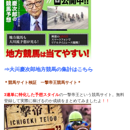
⇒大川慶次郎地方競馬の集計はこちら
＊競馬サイト検証 一撃帝王競馬サイト＊
3連単に特化した予想スタイル
の一撃帝王という競馬サイト。無料
登録して実際に稼げるのか成績をまとめてみましたよ
！！