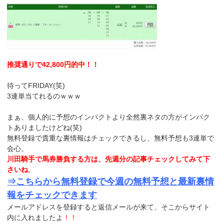
推奨通りで42,800円的中！！
待ってFRIDAY(笑)
3連単当てれるのｗｗｗ
まぁ、個人的に予想のインパクトより全然裏ネタの方がインパク
トありましたけどね(笑)
無料登録で貴重な裏情報はチェックできるし、無料予想も3連単で
会心。
川田騎手で馬券勝負する方は、先週分の記事チェックしてみて下
さいね
。
⇒こちらから無料登録で今週の無料予想と最新裏情
報をチェックできます
メールアドレスを登録すると返信メールが来て、そこからサイト
内に入れましたよ
！！