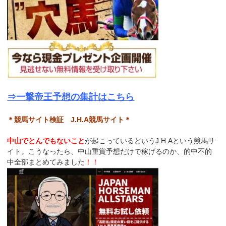
⇒一撃帝王予想の集計はこちら
＊競馬サイト検証 J.H.A競馬サイト＊
中山でとんでもないこと
が起こっているというJ.H.Aという競馬サ
イト。こうなったら、中山重賞予想だけで稼げるのか、的中不的
中全部まとめてみました
！！