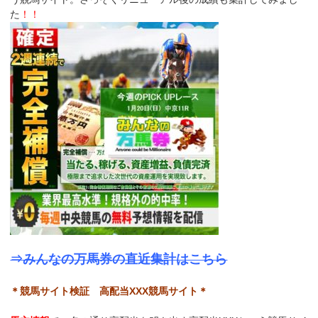
た
！！
⇒みんなの万馬券の直近集計はこちら
＊競馬サイト検証 高配当XXX競馬サイト＊