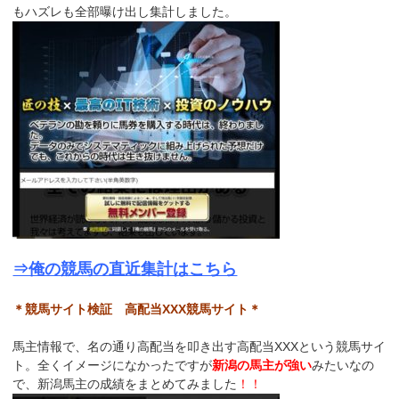
もハズレも全部曝け出し集計しました。
⇒俺の競馬の直近集計はこちら
＊競馬サイト検証 高配当XXX競馬サイト＊
馬主情報で、名の通り高配当を叩き出す高配当XXXという競馬サイ
ト。全くイメージになかったですが
新潟の馬主が強い
みたいなの
で、新潟馬主の成績をまとめてみました
！！