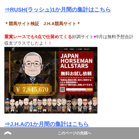
⇒RUSH(ラッシュ)1か月間の集計はこちら
＊競馬サイト検証 J.H.A競馬サイト＊
重賞レースでも4点で仕留めてくる
好調サイト
♥
9月は無料予想合計
収支プラスでしたよ
！！
⇒J.H.Aの1か月間の集計はこちら
このページの先頭へ
＊競馬サイト検証 栗東会議競馬サイト＊