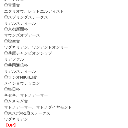
◎青葉賞
エタリオウ、レッドエルディスト
◎スプリングステークス
リアルスティール
◎京都新聞杯
サウンズオブアース
◎弥生賞
ワグネリアン、ワンアンドオンリー
◎兵庫チャンピオンシップ
リアファル
◎共同通信杯
リアルスティール
◎ラジオNIKKEI賞
メイショウテッコン
◎毎日杯
キセキ、サトノアーサー
◎きさらぎ賞
サトノアーサー、サトノダイヤモンド
◎東スポ杯2歳ステークス
ワグネリアン
【OP】