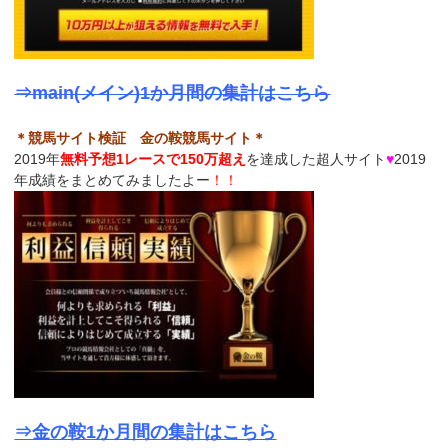
⇒main(メイン)1か月間の集計はこちら
＊競馬サイト検証 金の鞍競馬サイト＊
2019年
無料予想1レースで150万超え
を達成した超人サイト
♥
2019
年成績をまとめてみましたよー
！！
⇒金の鞍1か月間の集計はこちら