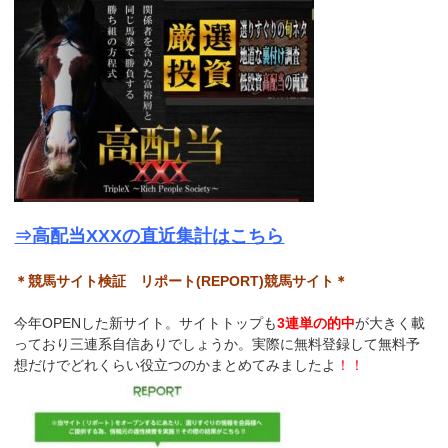
⇒高配当XXXの直近集計はこちら
＊競馬サイト検証 リポート(REPORT)競馬サイト＊
今年OPENした新サイト。サイトトップも
3連単の的中
が大きく載
っており三連系自信ありでしょうか。実際に無料登録して無料予
想だけでどれくらい役立つのかまとめてみましたよ
！！