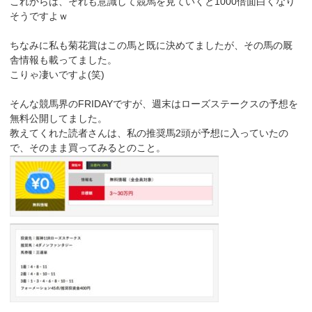
これからは、それも意識して競馬を見ていくと1000倍面白くなり
そうですよｗ
ちなみに私も菊花賞はこの馬と既に決めてましたが、その馬の厩
舎情報も載ってました。
こりゃ凄いですよ(笑)
そんな競馬界のFRIDAYですが、週末はローズステークスの予想を
無料公開してました。
教えてくれた読者さんは、私の推奨馬2頭が予想に入っていたの
で、そのまま買ってみるとのこと。