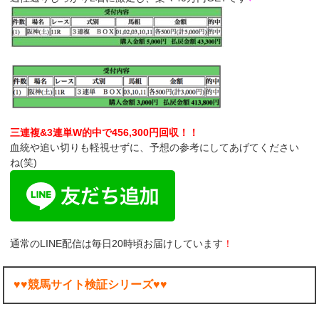
三連複&3連単W的中で456,300円回収！！
血統や追い切りも軽視せずに、予想の参考にしてあげてください
ね(笑)
通常のLINE配信は毎日20時頃お届けしています
！
♥♥競馬サイト検証シリーズ♥♥