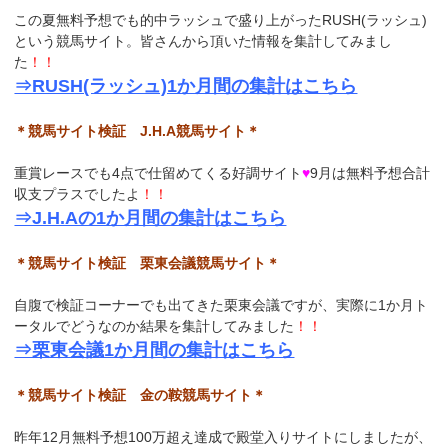
この夏無料予想でも的中ラッシュで盛り上がったRUSH(ラッシュ)
という競馬サイト。皆さんから頂いた情報を集計してみまし
た
！！
⇒RUSH(ラッシュ)1か月間の集計はこちら
＊競馬サイト検証 J.H.A競馬サイト＊
重賞レースでも4点で仕留めてくる好調サイト
♥
9月は無料予想合計
収支プラスでしたよ
！！
⇒J.H.Aの1か月間の集計はこちら
＊競馬サイト検証 栗東会議競馬サイト＊
自腹で検証コーナーでも出てきた栗東会議ですが、実際に1か月ト
ータルでどうなのか結果を集計してみました
！！
⇒栗東会議1か月間の集計はこちら
＊競馬サイト検証 金の鞍競馬サイト＊
昨年12月無料予想100万超え達成で殿堂入りサイトにしましたが、