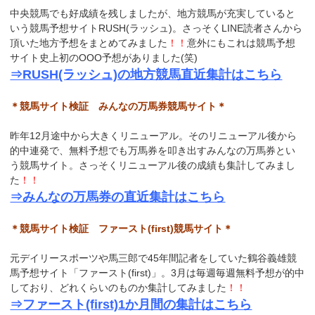
中央競馬でも好成績を残しましたが、地方競馬が充実していると
いう競馬予想サイトRUSH(ラッシュ)。さっそくLINE読者さんから
頂いた地方予想をまとめてみました
！！
意外にもこれは競馬予想
サイト史上初のOOO予想がありました(笑)
⇒RUSH(ラッシュ)の地方競馬直近集計はこちら
＊競馬サイト検証 みんなの万馬券競馬サイト＊
昨年12月途中から大きくリニューアル。そのリニューアル後から
的中連発で、無料予想でも万馬券を叩き出すみんなの万馬券とい
う競馬サイト。さっそくリニューアル後の成績も集計してみまし
た
！！
⇒みんなの万馬券の直近集計はこちら
＊競馬サイト検証 ファースト(first)競馬サイト＊
元デイリースポーツや馬三郎で45年間記者をしていた鶴谷義雄競
馬予想サイト「ファースト(first)」。3月は毎週毎週無料予想が的中
しており、どれくらいのものか集計してみました
！！
⇒ファースト(first)1か月間の集計はこちら