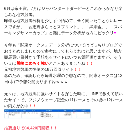
6月は帝王賞。7月はジャパンダートダービーとこれからかなり楽
しみな地方競馬。
昨年も地方競馬分析を少しずつ始めて、全く聞いたことないレー
スですが、「習志野きらっとスプリント」、「黒潮盃」、「スパ
ーキングサマーカップ」と謎にデータ分析が地方にピッタリ
♥
今年も「関東オークス」データ分析についてはばっちりブログで
おまとめしましたので参考にしてもらえればと思いますが、地方
競馬買い目付きで予想あるサイトはいつも質問頂きますが、そう
いえば
川崎にめちゃ強い
ところありましたね
！！
元祖地方競馬の恒例の18万回収サイト
！！
念のため、確認したら毎週水曜の予想なので、関東オークスは12
日(水)で予想公開ありますねｗｗｗ
元々は、地方競馬に強いサイトを探した時に、LINEで教えて頂い
たサイトで、フジノウェーブ記念の11レースとその後の12レース
の両方が的中
！！
推奨通りで84,420円回収！！