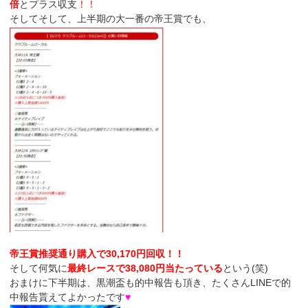
倍
とプラス収支
！！
そしてそして、上半期の大一番の帝王賞でも、
帝王賞推奨通り購入で30,170円回収！！
そして何気に
最終レースで38,080円当たっている
という(笑)
おまけに下半期は、黒潮盃も的中報告も頂き、たくさんLINEで的
中報告貰えてよかったです
♥