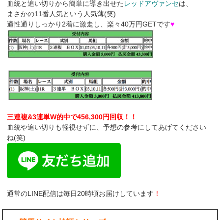
血統と追い切りから簡単に導き出せた
レッドアヴァンセ
は、
まさかの11番人気という人気薄(笑)
適性通りしっかり2着に激走し、楽々40万円GETです
♥
三連複&3連単W的中で456,300円回収！！
血統や追い切りも軽視せずに、予想の参考にしてあげてください
ね(笑)
通常のLINE配信は毎日20時頃お届けしています
！