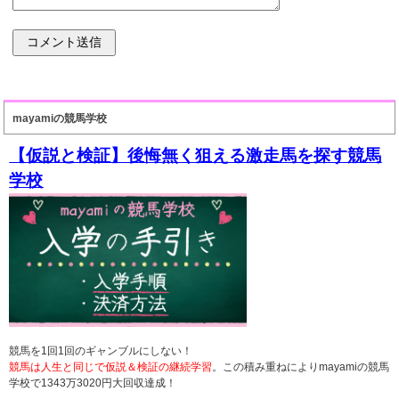
mayamiの競馬学校
【仮説と検証】後悔無く狙える激走馬を探す競馬
学校
競馬を1回1回のギャンブルにしない！
競馬は人生と同じで仮説＆検証の継続学習
。この積み重ねによりmayamiの競馬
学校で1343万3020円大回収達成！