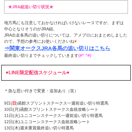
★JRA組追い切り状況★
地方馬にも注意しておかなければいけないレースですが、まずは
中心となりそうのがJRA組。
JRA出走各馬の追い切りについては、アメブロにおまとめしました
ので、予想の参考にお使いくださいね
♥
⇒関東オークスJRA各馬の追い切りはこちら
最終追い切りまでチェックしていきます
(#^.^#)
♥LINE限定配信スケジュール♥
＊急な思い付きで変更・追加あり（笑）
9日(
日
)函館スプリントステークス一週前追い切り特選馬
10日(月)函館スプリントステークス血統攻略シート
11日(火)ユニコーンステークス一週前追い切り特選馬
12日(水)ユニコーンステークス血統攻略シート
13日(木)週末重賞最終追い切り特選馬