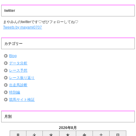
twitter
まやみんのtwitterです♡ぜひフォローしてね♡
Tweets by mayami0707
カテゴリー
Blog
データ分析
レース予想
レース振り返り
出走馬診断
特別編
競馬サイト検証
月別
2026年8月
月
火
水
木
金
土
日