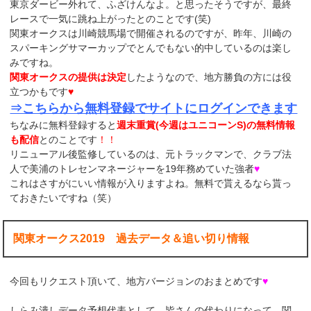
東京ダービー外れて、ふざけんなよ。と思ったそうですが、最終
レースで一気に跳ね上がったとのことです(笑)
関東オークスは川崎競馬場で開催されるのですが、昨年、川崎の
スパーキングサマーカップでとんでもない的中しているのは楽し
みですね。
関東オークスの提供は決定
したようなので、地方勝負の方には役
立つかもです
♥
⇒こちらから無料登録でサイトにログインできます
ちなみに無料登録すると
週末重賞(今週はユニコーンS)の無料情報
も配信
とのことです
！！
リニューアル後監修しているのは、元トラックマンで、クラブ法
人で美浦のトレセンマネージャーを19年務めていた強者
♥
これはさすがにいい情報が入りますよね。無料で貰えるなら貰っ
ておきたいですね（笑）
関東オークス2019 過去データ＆追い切り情報
今回もリクエスト頂いて、地方バージョンのおまとめです
♥
しらみ潰しデータ予想代表として、皆さんの代わりになって、関