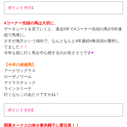
ポイントその1
4コーナー先頭の馬は大切に
。
データシートを見ていくと、過去5年で4コーナー先頭の馬が5年連
続で馬券に。
さすが地方という傾向で、なんとなんと4年連続4角先頭が勝利し
てました
！！
今年も前に行く馬を中心視するのが良さそうです
♥
【今年の候補馬】
アークヴィグラス
ローザノワール
マドラスチェック
ラインカリーナ
行くならこのあたりですかね！
ポイントその2
関東オークスの幸せ黄色帽子に要注意！！