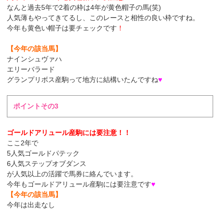
なんと過去5年で2着の枠は4年が黄色帽子の馬(笑)
人気薄もやってきてるし、このレースと相性の良い枠ですね。
今年も黄色い帽子は要チェックです
！
【今年の該当馬】
ナインシュヴァハ
エリーバラード
グランプリボス産駒って地方に結構いたんですね
♥
ポイントその3
ゴールドアリュール産駒には要注意！！
ここ2年で
5人気ゴールドパテック
6人気ステップオブダンス
が人気以上の活躍で馬券に絡んでいます。
今年もゴールドアリュール産駒には要注意です
♥
【今年の該当馬】
今年は出走なし