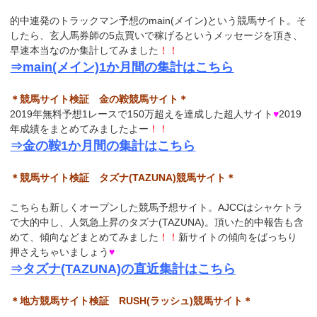
的中連発のトラックマン予想のmain(メイン)という競馬サイト。そ
したら、玄人馬券師の5点買いで稼げるというメッセージを頂き、
早速本当なのか集計してみました
！！
⇒main(メイン)1か月間の集計はこちら
＊競馬サイト検証 金の鞍競馬サイト＊
2019年無料予想1レースで150万超えを達成した超人サイト
♥
2019
年成績をまとめてみましたよー
！！
⇒金の鞍1か月間の集計はこちら
＊競馬サイト検証 タズナ(TAZUNA)競馬サイト＊
こちらも新しくオープンした競馬予想サイト。AJCCはシャケトラ
で大的中し、人気急上昇のタズナ(TAZUNA)。頂いた的中報告も含
めて、傾向などまとめてみました
！！
新サイトの傾向をばっちり
押さえちゃいましょう
♥
⇒タズナ(TAZUNA)の直近集計はこちら
＊地方競馬サイト検証 RUSH(ラッシュ)競馬サイト＊