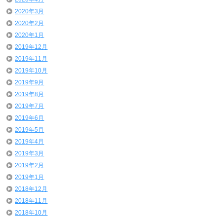
2020年3月
2020年2月
2020年1月
2019年12月
2019年11月
2019年10月
2019年9月
2019年8月
2019年7月
2019年6月
2019年5月
2019年4月
2019年3月
2019年2月
2019年1月
2018年12月
2018年11月
2018年10月