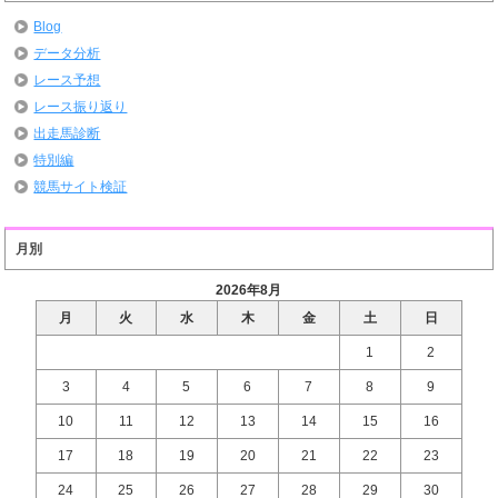
Blog
データ分析
レース予想
レース振り返り
出走馬診断
特別編
競馬サイト検証
月別
2026年8月
月
火
水
木
金
土
日
1
2
3
4
5
6
7
8
9
10
11
12
13
14
15
16
17
18
19
20
21
22
23
24
25
26
27
28
29
30