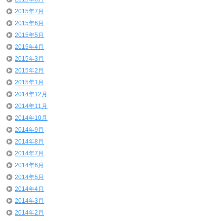
2015年7月
2015年6月
2015年5月
2015年4月
2015年3月
2015年2月
2015年1月
2014年12月
2014年11月
2014年10月
2014年9月
2014年8月
2014年7月
2014年6月
2014年5月
2014年4月
2014年3月
2014年2月