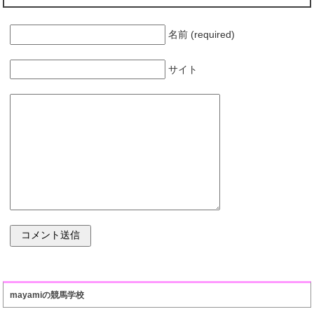
名前 (required)
サイト
mayamiの競馬学校