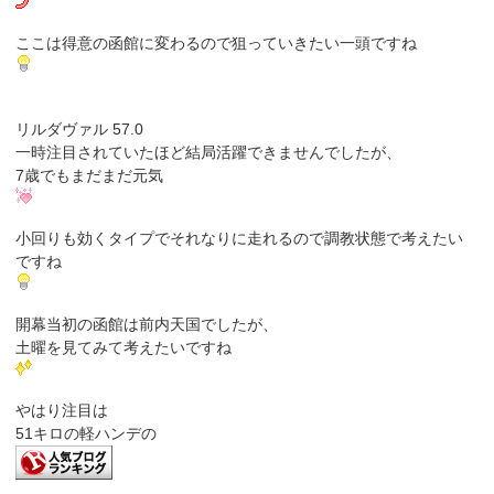
ここは得意の函館に変わるので狙っていきたい一頭ですね
リルダヴァル 57.0
一時注目されていたほど結局活躍できませんでしたが、
7歳でもまだまだ元気
小回りも効くタイプでそれなりに走れるので調教状態で考えたい
ですね
開幕当初の函館は前内天国でしたが、
土曜を見てみて考えたいですね
やはり注目は
51キロの軽ハンデの