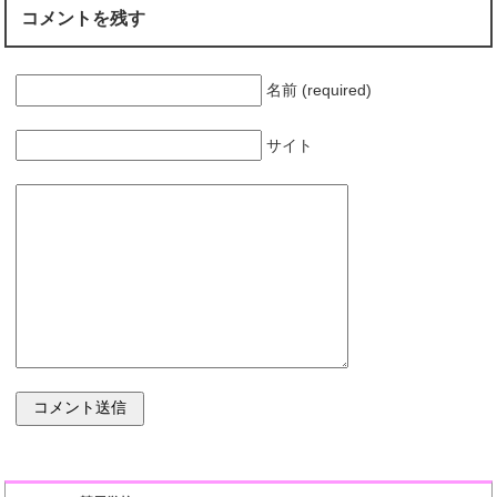
コメントを残す
名前 (required)
サイト