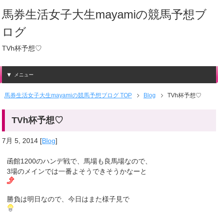
馬券生活女子大生mayamiの競馬予想ブ
ログ
TVh杯予想♡
メニュー
馬券生活女子大生mayamiの競馬予想ブログ TOP
Blog
TVh杯予想♡
TVh杯予想♡
7月 5, 2014
[
Blog
]
函館1200のハンデ戦で、馬場も良馬場なので、
3場のメインでは一番よそうできそうかなーと
勝負は明日なので、今日はまた様子見で