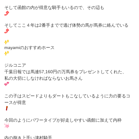
そして函館の内が得意な騎手もいるので、その辺も
そしてここ４年は2番手までで逃げ体勢の馬が馬券に絡んでいる
mayamiのおすすめホース
ジルコニア
千葉日報では馬連57,160円の万馬券をプレゼントしてくれた、
私の大切にしなければならないお馬さん
この子はスピードよりもダートもこなしているように力の要るコ
ースが得意
今回のようにパワータイプが好走しやすい函館に加えて内枠
内の捌き上手い津村騎手