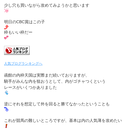
少し穴も買いながら攻めてみようかと思います
明日のCBC賞はこの子
枠もいい枠だー
人気ブログランキングへ
函館の内枠天国は実際まだ続いておりますが、
騎手がみんな内を狙おうとして、内がゴチャつくという
レースがいくつかありました
逆にそれを想定して外を回ると勝てなかったということも
これが競馬の難しいところですが、基本は内の人気薄を攻めたい