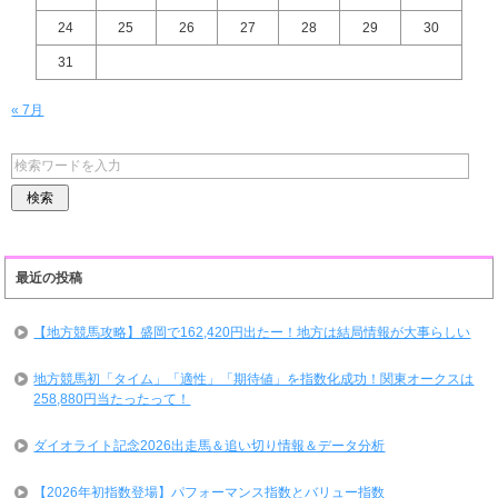
24
25
26
27
28
29
30
31
« 7月
最近の投稿
【地方競馬攻略】盛岡で162,420円出たー！地方は結局情報が大事らしい
地方競馬初「タイム」「適性」「期待値」を指数化成功！関東オークスは
258,880円当たったって！
ダイオライト記念2026出走馬＆追い切り情報＆データ分析
【2026年初指数登場】パフォーマンス指数とバリュー指数