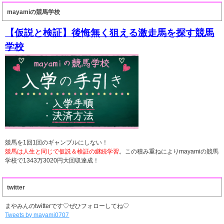
mayamiの競馬学校
【仮説と検証】後悔無く狙える激走馬を探す競馬
学校
競馬を1回1回のギャンブルにしない！
競馬は人生と同じで仮説＆検証の継続学習
。この積み重ねによりmayamiの競馬
学校で1343万3020円大回収達成！
twitter
まやみんのtwitterです♡ぜひフォローしてね♡
Tweets by mayami0707