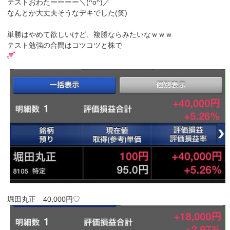
テストおわたーーーー＼(^o^)／
なんとか大丈夫そうなデキでした(笑)
単勝はやめて欲しいけど、複勝ならみたいなｗｗｗ
テスト勉強の合間はコツコツと株で
堀田丸正 40,000円♡