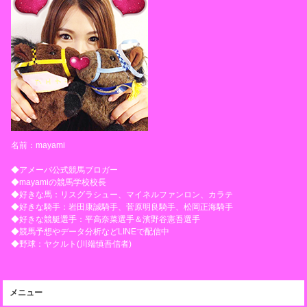
名前：mayami
◆アメーバ公式競馬ブロガー
◆mayamiの競馬学校校長
◆好きな馬：リスグラシュー、マイネルファンロン、カラテ
◆好きな騎手：岩田康誠騎手、菅原明良騎手、松岡正海騎手
◆好きな競艇選手：平高奈菜選手＆濱野谷憲吾選手
◆競馬予想やデータ分析などLINEで配信中
◆野球：ヤクルト(川端慎吾信者)
メニュー