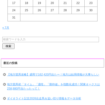
17
18
19
20
21
22
23
24
25
26
27
28
29
30
31
« 7月
最近の投稿
【地方競馬攻略】盛岡で162,420円出たー！地方は結局情報が大事らしい
地方競馬初「タイム」「適性」「期待値」を指数化成功！関東オークスは
258,880円当たったって！
ダイオライト記念2026出走馬＆追い切り情報＆データ分析