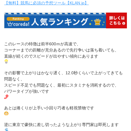
【無料】競馬に必須の予想ツール【KLAN.jp】
このレースの特徴は前半600ｍが高速で、
コーナーまでの距離が充分あるので先行争いは落ち着いても、
直線が続くのでスピードが出やすい傾向にあります
その影響で上がりはかなり遅く、12.0秒くらいで上がってきても
問題なく、
スピード不足でも問題なく、最初にスタミナを消耗するので、
パワータイプが強いです
あとは捲くりが上手い小回り巧者も軽視禁物です
逆に東京で豪快に差し切ったような上がり専門家は即死します