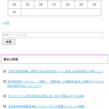
24
25
26
27
28
29
30
31
« 7月
最近の投稿
【地方競馬攻略】盛岡で162,420円出たー！地方は結局情報が大事らしい
地方競馬初「タイム」「適性」「期待値」を指数化成功！関東オークスは
258,880円当たったって！
ダイオライト記念2026出走馬＆追い切り情報＆データ分析
【2026年初指数登場】パフォーマンス指数とバリュー指数