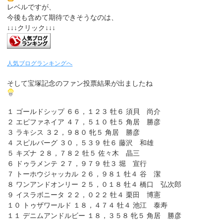
レベルですが、
今後も含めて期待できそうなのは、
↓↓↓クリック↓↓↓
人気ブログランキングへ
そして宝塚記念のファン投票結果が出ましたね
１ ゴールドシップ ６６，１２３ 牡６ 須貝 尚介
２ エピファネイア ４７，５１０ 牡５ 角居 勝彦
３ ラキシス ３２，９８０ 牝５ 角居 勝彦
４ スピルバーグ ３０，５３９ 牡６ 藤沢 和雄
５ キズナ ２８，７８２ 牡５ 佐々木 晶三
６ ドゥラメンテ ２７，９７９ 牡３ 堀 宣行
７ トーホウジャッカル ２６，９８１ 牡４ 谷 潔
８ ワンアンドオンリー ２５，０１８ 牡４ 橋口 弘次郎
９ イスラボニータ ２２，０２２ 牡４ 栗田 博憲
１０ トゥザワールド １８，４７４ 牡４ 池江 泰寿
１１ デニムアンドルビー １８，３５８ 牝５ 角居 勝彦