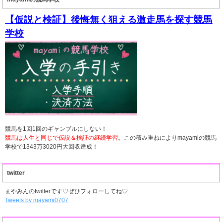
【仮説と検証】後悔無く狙える激走馬を探す競馬
学校
競馬を1回1回のギャンブルにしない！
競馬は人生と同じで仮説＆検証の継続学習
。この積み重ねによりmayamiの競馬
学校で1343万3020円大回収達成！
twitter
まやみんのtwitterです♡ぜひフォローしてね♡
Tweets by mayami0707