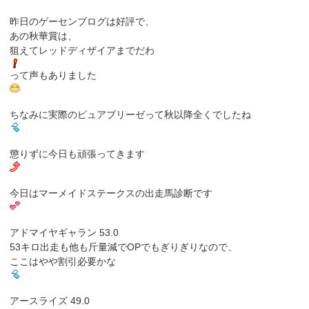
昨日のゲーセンブログは好評で、
あの秋華賞は、
狙えてレッドディザイアまでだわ
って声もありました
ちなみに実際のピュアブリーゼって秋以降全くでしたね
懲りずに今日も頑張ってきます
今日はマーメイドステークスの出走馬診断です
アドマイヤギャラン 53.0
53キロ出走も他も斤量減でOPでもぎりぎりなので、
ここはやや割引必要かな
アースライズ 49.0