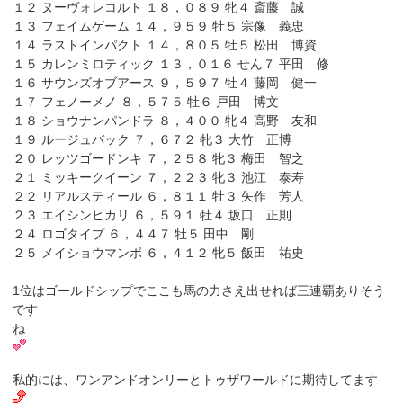
１２ ヌーヴォレコルト １８，０８９ 牝４ 斎藤 誠
１３ フェイムゲーム １４，９５９ 牡５ 宗像 義忠
１４ ラストインパクト １４，８０５ 牡５ 松田 博資
１５ カレンミロティック １３，０１６ せん７ 平田 修
１６ サウンズオブアース ９，５９７ 牡４ 藤岡 健一
１７ フェノーメノ ８，５７５ 牡６ 戸田 博文
１８ ショウナンパンドラ ８，４００ 牝４ 高野 友和
１９ ルージュバック ７，６７２ 牝３ 大竹 正博
２０ レッツゴードンキ ７，２５８ 牝３ 梅田 智之
２１ ミッキークイーン ７，２２３ 牝３ 池江 泰寿
２２ リアルスティール ６，８１１ 牡３ 矢作 芳人
２３ エイシンヒカリ ６，５９１ 牡４ 坂口 正則
２４ ロゴタイプ ６，４４７ 牡５ 田中 剛
２５ メイショウマンボ ６，４１２ 牝５ 飯田 祐史
1位はゴールドシップでここも馬の力さえ出せれば三連覇ありそう
です
ね
私的には、ワンアンドオンリーとトゥザワールドに期待してます