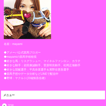
名前：mayami
◆アメーバ公式競馬ブロガー
◆mayamiの競馬学校校長
◆好きな馬：リスグラシュー、マイネルファンロン、カラテ
◆好きな騎手：岩田康誠騎手、菅原明良騎手、松岡正海騎手
◆好きな競艇選手：平高奈菜選手＆濱野谷憲吾選手
◆競馬予想やデータ分析などLINEで配信中
◆野球：ヤクルト(川端慎吾信者)
メニュー
TOP