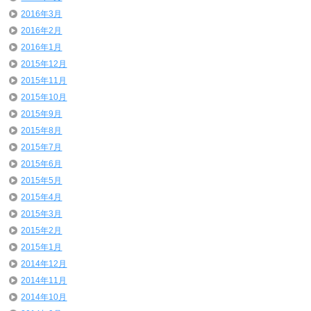
2016年3月
2016年2月
2016年1月
2015年12月
2015年11月
2015年10月
2015年9月
2015年8月
2015年7月
2015年6月
2015年5月
2015年4月
2015年3月
2015年2月
2015年1月
2014年12月
2014年11月
2014年10月