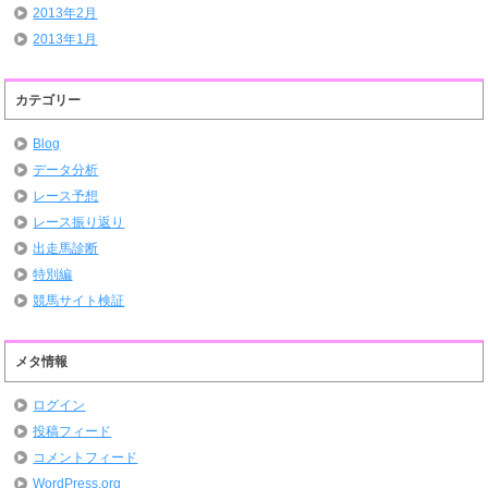
2013年2月
2013年1月
カテゴリー
Blog
データ分析
レース予想
レース振り返り
出走馬診断
特別編
競馬サイト検証
メタ情報
ログイン
投稿フィード
コメントフィード
WordPress.org