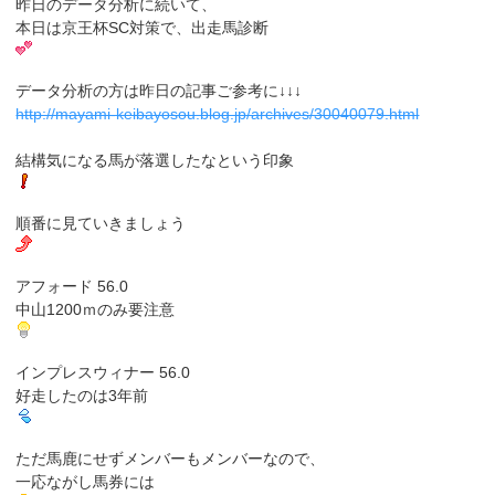
昨日のデータ分析に続いて、
本日は京王杯SC対策で、出走馬診断
データ分析の方は昨日の記事ご参考に↓↓↓
http://mayami-keibayosou.blog.jp/archives/30040079.html
結構気になる馬が落選したなという印象
順番に見ていきましょう
アフォード 56.0
中山1200ｍのみ要注意
インプレスウィナー 56.0
好走したのは3年前
ただ馬鹿にせずメンバーもメンバーなので、
一応ながし馬券には