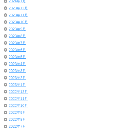
2024年1月
2023年12月
2023年11月
2023年10月
2023年9月
2023年8月
2023年7月
2023年6月
2023年5月
2023年4月
2023年3月
2023年2月
2023年1月
2022年12月
2022年11月
2022年10月
2022年9月
2022年8月
2022年7月