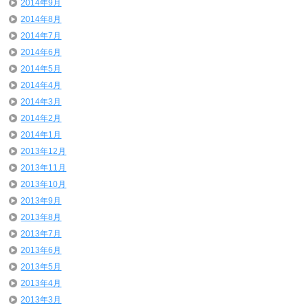
2014年9月
2014年8月
2014年7月
2014年6月
2014年5月
2014年4月
2014年3月
2014年2月
2014年1月
2013年12月
2013年11月
2013年10月
2013年9月
2013年8月
2013年7月
2013年6月
2013年5月
2013年4月
2013年3月