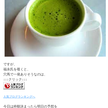
ですが、
福永氏を覗くと、
穴馬で一発ありそうなのは、
↓↓↓クリック↓↓↓
人気ブログランキングへ
今日は枠順決まったら明日の予想を