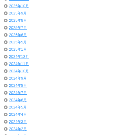
2025年10月
2025年9月
2025年8月
2025年7月
2025年6月
2025年5月
2025年1月
2024年12月
2024年11月
2024年10月
2024年9月
2024年8月
2024年7月
2024年6月
2024年5月
2024年4月
2024年3月
2024年2月