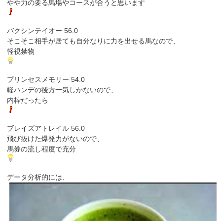
やや力の要る馬場やコースが合うと思います
バクシンテイオー 56.0
そこそこ相手が居ても自分なりに力を出せる馬なので、
軽視禁物
プリンセスメモリー 54.0
軽ハンデの後方一気しかないので、
内枠だったら
ブレイズアトレイル 56.0
飛び抜けた爆発力がないので、
馬券の流し程度で充分
データ分析的には、