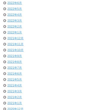
2022年6月
2022年5月
2022年4月
2022年3月
2022年2月
2022年1月
2021年12月
2021年11月
2021年10月
2021年9月
2021年8月
2021年7月
2021年6月
2021年5月
2021年4月
2021年3月
2021年2月
2021年1月
2020年12月