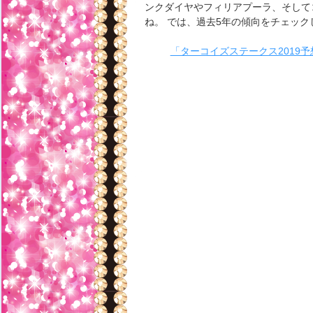
ンクダイヤやフィリアプーラ、そして
ね。 では、過去5年の傾向をチェック
「ターコイズステークス2019