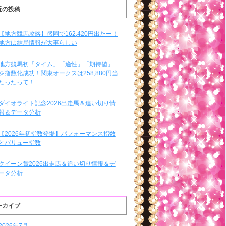
近の投稿
【地方競馬攻略】盛岡で162,420円出たー！
地方は結局情報が大事らしい
地方競馬初「タイム」「適性」「期待値」
を指数化成功！関東オークスは258,880円当
たったって！
ダイオライト記念2026出走馬＆追い切り情
報＆データ分析
【2026年初指数登場】パフォーマンス指数
とバリュー指数
クイーン賞2026出走馬＆追い切り情報＆デ
ータ分析
ーカイブ