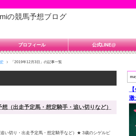
amiの競馬予想ブログ
プロフィール
公式LINE@
OP
「2019年12月3日」の記事一覧
ma
【
激
9予想（出走予定馬・想定騎手・追い切りなど）
（追い切り・出走予定馬・想定騎手など）★ 3歳のシゲルピ