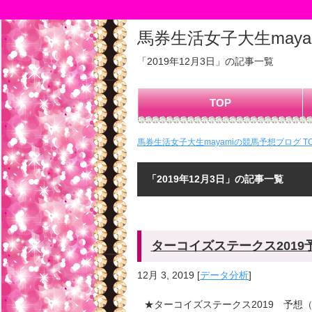
馬券生活女子大生may
「2019年12月3日」の記事一覧
TOP
馬券生活女子大生mayamiの競馬予想ブログ T
「2019年12月3日」の記事一覧
ターコイズステークス201
12月 3, 2019
[
データ分析
]
★ターコイズステークス2019 予想