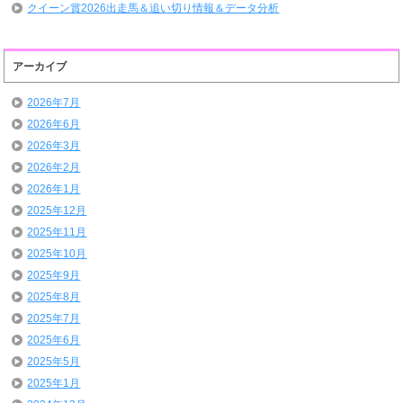
クイーン賞2026出走馬＆追い切り情報＆データ分析
アーカイブ
2026年7月
2026年6月
2026年3月
2026年2月
2026年1月
2025年12月
2025年11月
2025年10月
2025年9月
2025年8月
2025年7月
2025年6月
2025年5月
2025年1月