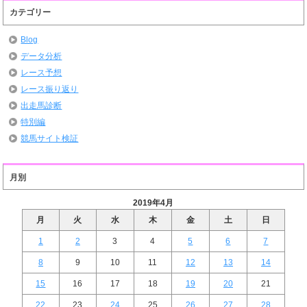
カテゴリー
Blog
データ分析
レース予想
レース振り返り
出走馬診断
特別編
競馬サイト検証
月別
2019年4月
月
火
水
木
金
土
日
1
2
3
4
5
6
7
8
9
10
11
12
13
14
15
16
17
18
19
20
21
22
23
24
25
26
27
28