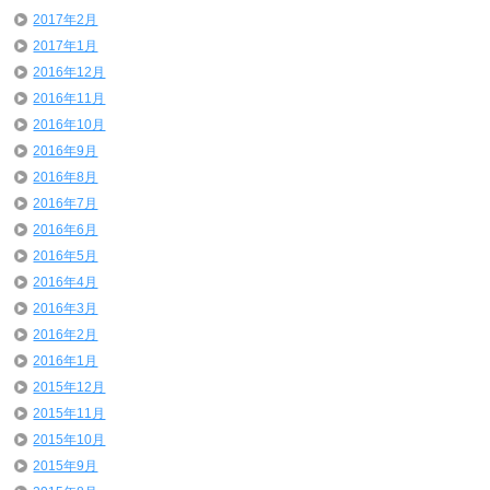
2017年2月
2017年1月
2016年12月
2016年11月
2016年10月
2016年9月
2016年8月
2016年7月
2016年6月
2016年5月
2016年4月
2016年3月
2016年2月
2016年1月
2015年12月
2015年11月
2015年10月
2015年9月