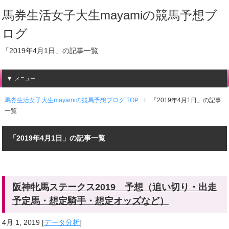
馬券生活女子大生mayamiの競馬予想ブ
ログ
「2019年4月1日」の記事一覧
メニュー
馬券生活女子大生mayamiの競馬予想ブログ TOP
「2019年4月1日」の記事
一覧
「2019年4月1日」の記事一覧
阪神牝馬ステークス2019 予想（追い切り・出走
予定馬・想定騎手・想定オッズなど）
4月 1, 2019
[
データ分析
]