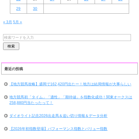
29
30
« 3月
5月 »
最近の投稿
【地方競馬攻略】盛岡で162,420円出たー！地方は結局情報が大事らしい
地方競馬初「タイム」「適性」「期待値」を指数化成功！関東オークスは
258,880円当たったって！
ダイオライト記念2026出走馬＆追い切り情報＆データ分析
【2026年初指数登場】パフォーマンス指数とバリュー指数