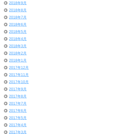
2018年9月
2018年8月
2018年7月
2018年6月
2018年5月
2018年4月
2018年3月
2018年2月
2018年1月
2017年12月
2017年11月
2017年10月
2017年9月
2017年8月
2017年7月
2017年6月
2017年5月
2017年4月
2017年3月