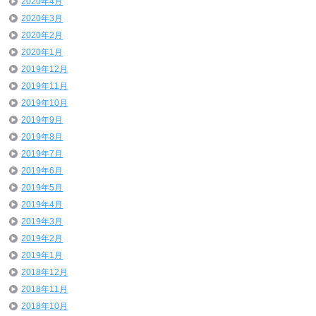
2020年4月
2020年3月
2020年2月
2020年1月
2019年12月
2019年11月
2019年10月
2019年9月
2019年8月
2019年7月
2019年6月
2019年5月
2019年4月
2019年3月
2019年2月
2019年1月
2018年12月
2018年11月
2018年10月