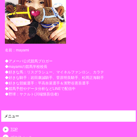
名前：mayami
◆アメーバ公式競馬ブロガー
◆mayamiの競馬学校校長
◆好きな馬：リスグラシュー、マイネルファンロン、カラテ
◆好きな騎手：岩田康誠騎手、菅原明良騎手、松岡正海騎手
◆好きな競艇選手：平高奈菜選手＆濱野谷憲吾選手
◆競馬予想やデータ分析などLINEで配信中
◆野球：ヤクルト(川端慎吾信者)
メニュー
TOP