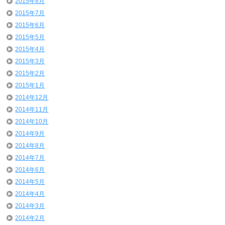
2015年8月
2015年7月
2015年6月
2015年5月
2015年4月
2015年3月
2015年2月
2015年1月
2014年12月
2014年11月
2014年10月
2014年9月
2014年8月
2014年7月
2014年6月
2014年5月
2014年4月
2014年3月
2014年2月