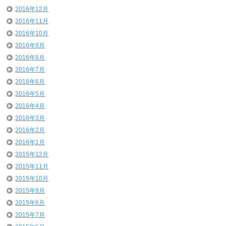
2016年12月
2016年11月
2016年10月
2016年9月
2016年8月
2016年7月
2016年6月
2016年5月
2016年4月
2016年3月
2016年2月
2016年1月
2015年12月
2015年11月
2015年10月
2015年9月
2015年8月
2015年7月