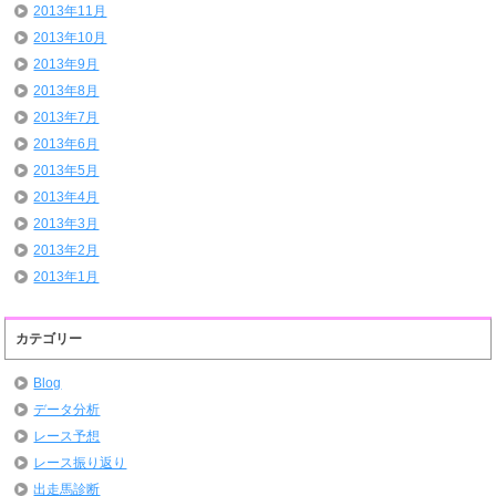
2013年11月
2013年10月
2013年9月
2013年8月
2013年7月
2013年6月
2013年5月
2013年4月
2013年3月
2013年2月
2013年1月
カテゴリー
Blog
データ分析
レース予想
レース振り返り
出走馬診断