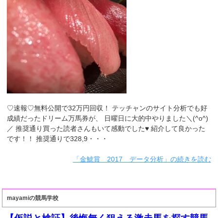
♡速報♡無料公開で32万円回収！ テッチャンのサイト分析でも好
成績だったドリーム万馬券が、 日曜日に大的中やりました＼(^o^)
／ 推奨通り買った読者さんもいて感動でした♥ 紹介して良かった
です！！ 推奨通りで328,9・・・
「金鯱賞 2017 データ分析」の続きを読む
mayamiの競馬学校