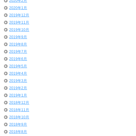
2020年2月
2020年1月
2019年12月
2019年11月
2019年10月
2019年9月
2019年8月
2019年7月
2019年6月
2019年5月
2019年4月
2019年3月
2019年2月
2019年1月
2018年12月
2018年11月
2018年10月
2018年9月
2018年8月