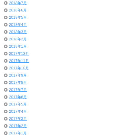
2018年7月
2018年6月
2018年5月
2018年4月
2018年3月
2018年2月
2018年1月
2017年12月
2017年11月
2017年10月
2017年9月
2017年8月
2017年7月
2017年6月
2017年5月
2017年4月
2017年3月
2017年2月
2017年1月