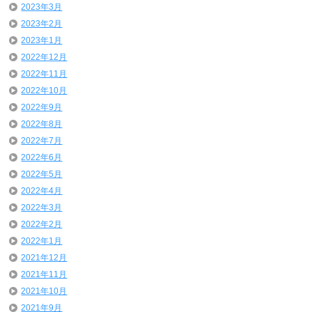
2023年3月
2023年2月
2023年1月
2022年12月
2022年11月
2022年10月
2022年9月
2022年8月
2022年7月
2022年6月
2022年5月
2022年4月
2022年3月
2022年2月
2022年1月
2021年12月
2021年11月
2021年10月
2021年9月