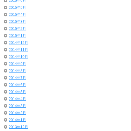
2015年6月
2015年5月
2015年4月
2015年3月
2015年2月
2015年1月
2014年12月
2014年11月
2014年10月
2014年9月
2014年8月
2014年7月
2014年6月
2014年5月
2014年4月
2014年3月
2014年2月
2014年1月
2013年12月