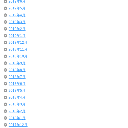
2019年6月
2019年5月
2019年4月
2019年3月
2019年2月
2019年1月
2018年12月
2018年11月
2018年10月
2018年9月
2018年8月
2018年7月
2018年6月
2018年5月
2018年4月
2018年3月
2018年2月
2018年1月
2017年12月