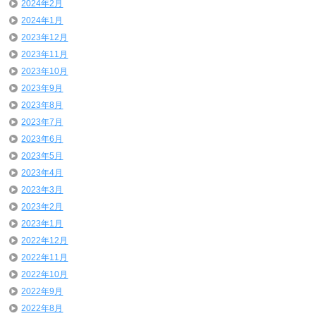
2024年2月
2024年1月
2023年12月
2023年11月
2023年10月
2023年9月
2023年8月
2023年7月
2023年6月
2023年5月
2023年4月
2023年3月
2023年2月
2023年1月
2022年12月
2022年11月
2022年10月
2022年9月
2022年8月