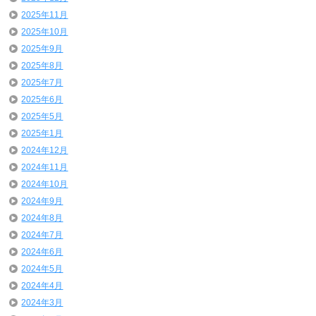
2025年11月
2025年10月
2025年9月
2025年8月
2025年7月
2025年6月
2025年5月
2025年1月
2024年12月
2024年11月
2024年10月
2024年9月
2024年8月
2024年7月
2024年6月
2024年5月
2024年4月
2024年3月