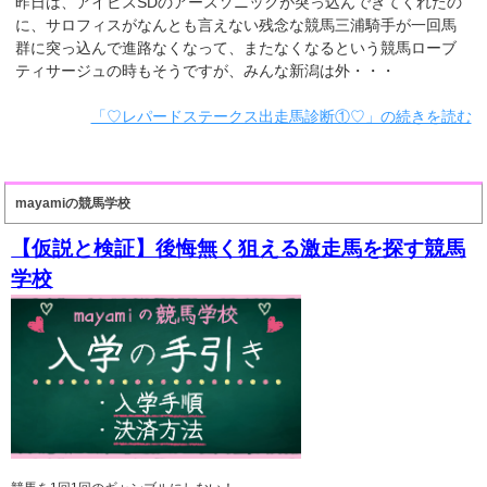
昨日は、アイビスSDのアースソニックが突っ込んできてくれたの
に、サロフィスがなんとも言えない残念な競馬三浦騎手が一回馬
群に突っ込んで進路なくなって、またなくなるという競馬ローブ
ティサージュの時もそうですが、みんな新潟は外・・・
「♡レパードステークス出走馬診断①♡」の続きを読む
mayamiの競馬学校
【仮説と検証】後悔無く狙える激走馬を探す競馬
学校