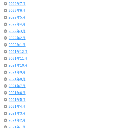
2022年7月
2022年6月
2022年5月
2022年4月
2022年3月
2022年2月
2022年1月
2021年12月
2021年11月
2021年10月
2021年9月
2021年8月
2021年7月
2021年6月
2021年5月
2021年4月
2021年3月
2021年2月
2021年1月