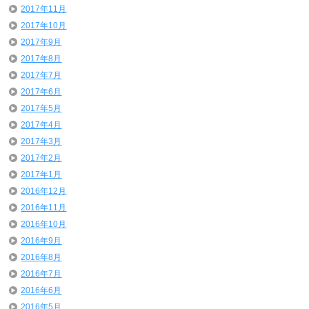
2017年11月
2017年10月
2017年9月
2017年8月
2017年7月
2017年6月
2017年5月
2017年4月
2017年3月
2017年2月
2017年1月
2016年12月
2016年11月
2016年10月
2016年9月
2016年8月
2016年7月
2016年6月
2016年5月