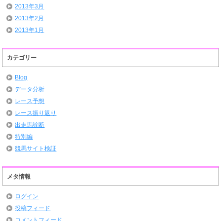
2013年3月
2013年2月
2013年1月
カテゴリー
Blog
データ分析
レース予想
レース振り返り
出走馬診断
特別編
競馬サイト検証
メタ情報
ログイン
投稿フィード
コメントフィード