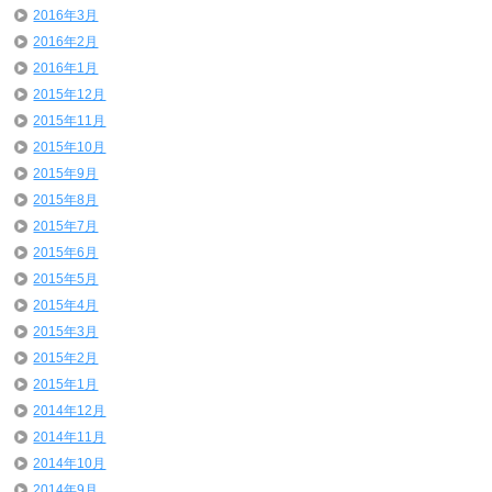
2016年3月
2016年2月
2016年1月
2015年12月
2015年11月
2015年10月
2015年9月
2015年8月
2015年7月
2015年6月
2015年5月
2015年4月
2015年3月
2015年2月
2015年1月
2014年12月
2014年11月
2014年10月
2014年9月