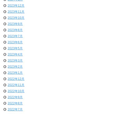
2023年12月
2023年11月
2023年10月
2023年9月
2023年8月
2023年7月
2023年6月
2023年5月
2023年4月
2023年3月
2023年2月
2023年1月
2022年12月
2022年11月
2022年10月
2022年9月
2022年8月
2022年7月