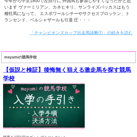
今年から中京1800で左回りに 外国馬も参加しやすくなったかと思
います ヴァーミリアン、カネヒキリ、サンライズバッカスはもう
種牡馬になって、 エスポワールシチーやサクセスブロッケン、ト
ランセンド、ベルシャザールも引退 圧・・・
「チャンピオンズカップ出走馬診断①」の続きを読む
mayamiの競馬学校
【仮説と検証】後悔無く狙える激走馬を探す競馬
学校