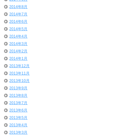
2014年8月
2014年7月
2014年6月
2014年5月
2014年4月
2014年3月
2014年2月
2014年1月
2013年12月
2013年11月
2013年10月
2013年9月
2013年8月
2013年7月
2013年6月
2013年5月
2013年4月
2013年3月