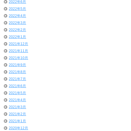
2022年6月
2022年5月
2022年4月
2022年3月
2022年2月
2022年1月
2021年12月
2021年11月
2021年10月
2021年9月
2021年8月
2021年7月
2021年6月
2021年5月
2021年4月
2021年3月
2021年2月
2021年1月
2020年12月