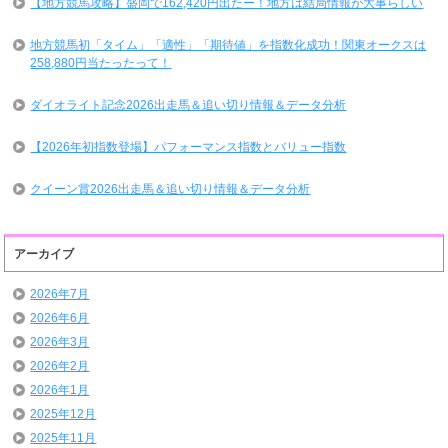
【地方競馬攻略】盛岡で162,420円出たー！地方は結局情報が大事らしい
地方競馬初「タイム」「適性」「期待値」を指数化成功！関東オークスは
258,880円当たったって！
ダイオライト記念2026出走馬＆追い切り情報＆データ分析
【2026年初指数登場】パフォーマンス指数とバリュー指数
クイーン賞2026出走馬＆追い切り情報＆データ分析
アーカイブ
2026年7月
2026年6月
2026年3月
2026年2月
2026年1月
2025年12月
2025年11月