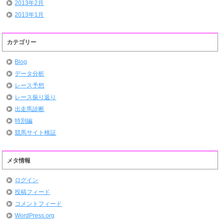
2013年2月
2013年1月
カテゴリー
Blog
データ分析
レース予想
レース振り返り
出走馬診断
特別編
競馬サイト検証
メタ情報
ログイン
投稿フィード
コメントフィード
WordPress.org