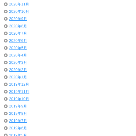
2020年11月
2020年10月
2020年9月
2020年8月
2020年7月
2020年6月
2020年5月
2020年4月
2020年3月
2020年2月
2020年1月
2019年12月
2019年11月
2019年10月
2019年9月
2019年8月
2019年7月
2019年6月
2019年5月