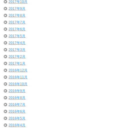
2017年10月
2017年9月
2017年8月
2017年7月
2017年6月
2017年5月
2017年4月
2017年3月
2017年2月
2017年1月
2016年12月
2016年11月
2016年10月
2016年9月
2016年8月
2016年7月
2016年6月
2016年5月
2016年4月