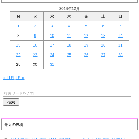
2014年12月
月
火
水
木
金
土
日
1
2
3
4
5
6
7
8
9
10
11
12
13
14
15
16
17
18
19
20
21
22
23
24
25
26
27
28
29
30
31
« 11月
1月 »
最近の投稿