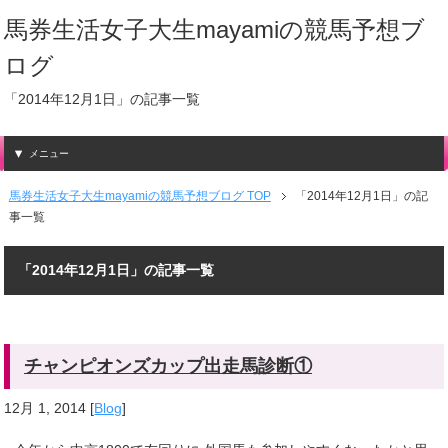
馬券生活女子大生mayamiの競馬予想ブ
ログ
「2014年12月1日」の記事一覧
メニュー
馬券生活女子大生mayamiの競馬予想ブログ TOP
「2014年12月1日」の記
事一覧
「2014年12月1日」の記事一覧
チャンピオンズカップ出走馬診断①
12月 1, 2014
[
Blog
]