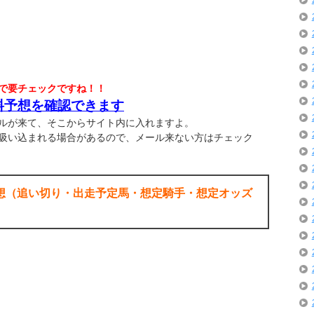
で要チェックですね！！
料予想を確認できます
ルが来て、そこからサイト内に入れますよ。
吸い込まれる場合があるので、メール来ない方はチェック
予想（追い切り・出走予定馬・想定騎手・想定オッズ