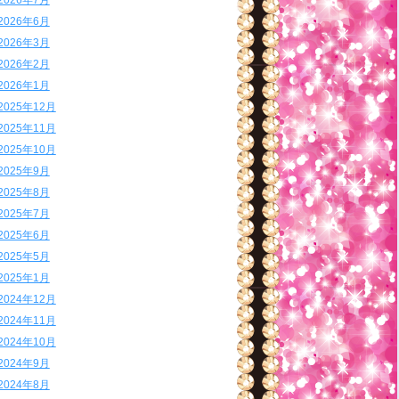
2026年7月
2026年6月
2026年3月
2026年2月
2026年1月
2025年12月
2025年11月
2025年10月
2025年9月
2025年8月
2025年7月
2025年6月
2025年5月
2025年1月
2024年12月
2024年11月
2024年10月
2024年9月
2024年8月