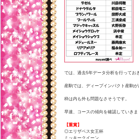
では、過去5年データ分析を行ってお
産駒では、ディープインパクト産駒が
枠は内も外も問題なさそうです。
早速、コースの傾向を確認していきま
【重賞】
◎エリザベス女王杯
ミッキークイーン