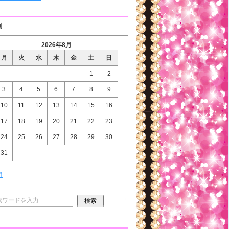
別
2026年8月
月
火
水
木
金
土
日
1
2
3
4
5
6
7
8
9
10
11
12
13
14
15
16
17
18
19
20
21
22
23
24
25
26
27
28
29
30
31
月