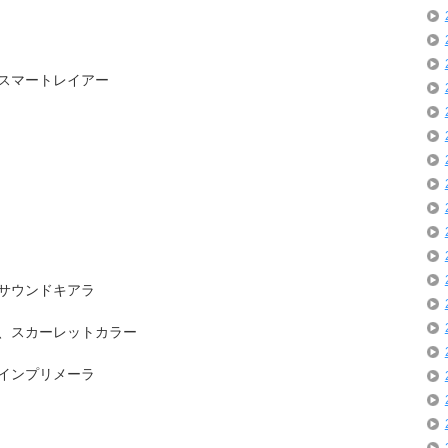
スマートレイアー
サウンドキアラ
、スカーレットカラー
インプリメーラ