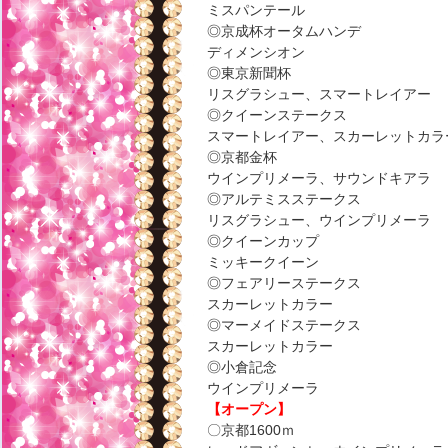
ミスパンテール
◎京成杯オータムハンデ
ディメンシオン
◎東京新聞杯
リスグラシュー、スマートレイアー
◎クイーンステークス
スマートレイアー、スカーレットカラ
◎京都金杯
ウインプリメーラ、サウンドキアラ
◎アルテミスステークス
リスグラシュー、ウインプリメーラ
◎クイーンカップ
ミッキークイーン
◎フェアリーステークス
スカーレットカラー
◎マーメイドステークス
スカーレットカラー
◎小倉記念
ウインプリメーラ
【オープン】
〇京都1600ｍ