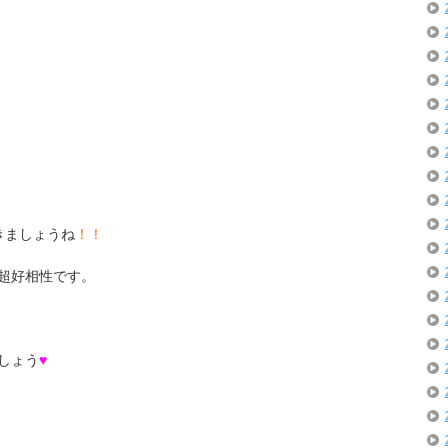
きましょうね
！！
超好相性です。
しょう
♥