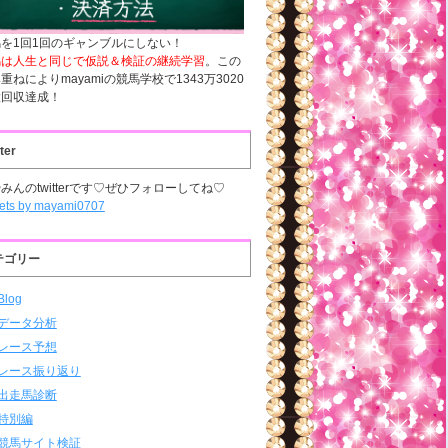
を1回1回のギャンブルにしない！
馬は人生と同じで仮説＆検証の継続学習
。この
重ねによりmayamiの競馬学校で1343万3020
大回収達成！
tter
みんのtwitterです♡ぜひフォローしてね♡
ets by mayami0707
テゴリー
Blog
データ分析
レース予想
レース振り返り
出走馬診断
特別編
競馬サイト検証