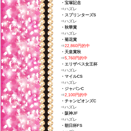
・宝塚記念
⇒ハズレ
・スプリンターズS
⇒ハズレ
・秋華賞
⇒ハズレ
・菊花賞
⇒
22,860円的中
・天皇賞秋
⇒
5,760円的中
・エリザベス女王杯
⇒ハズレ
・マイルCS
⇒ハズレ
・ジャパンC
⇒
2,100円的中
・チャンピオンズC
⇒ハズレ
・阪神JF
⇒ハズレ
・朝日杯FS