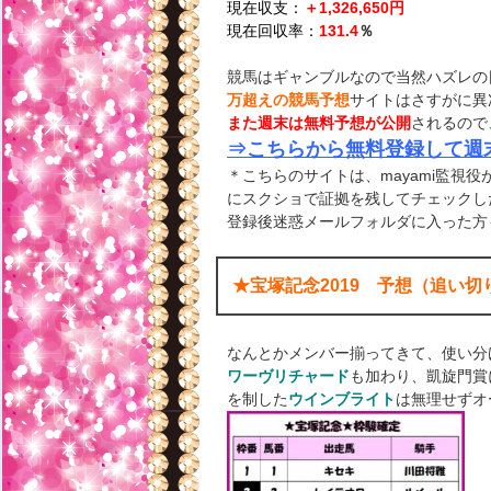
現在収支：
＋1,326,650円
現在回収率：
131.4
％
競馬はギャンブルなので当然ハズレの
万超えの競馬予想
サイトはさすがに異
また週末は無料予想が公開
されるので
⇒こちらから無料登録して週
＊こちらのサイトは、mayami監視
にスクショで証拠を残してチェックし
登録後迷惑メールフォルダに入った方
★宝塚記念2019 予想（追い
なんとかメンバー揃ってきて、使い分
ワーヴリチャード
も加わり、凱旋門賞
を制した
ウインブライト
は無理せずオ