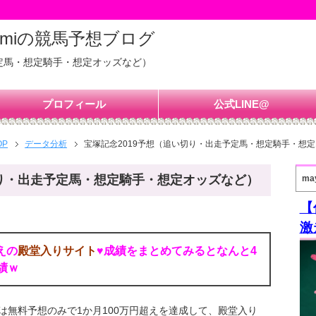
amiの競馬予想ブログ
予定馬・想定騎手・想定オッズなど）
プロフィール
公式LINE@
OP
データ分析
宝塚記念2019予想（追い切り・出走予定馬・想定騎手・想
切り・出走予定馬・想定騎手・想定オッズなど）
ma
【
激
えの
殿堂入りサイト
♥成績をまとめてみるとなんと4
績ｗ
は無料予想のみで1か月100万円超えを達成して、殿堂入り