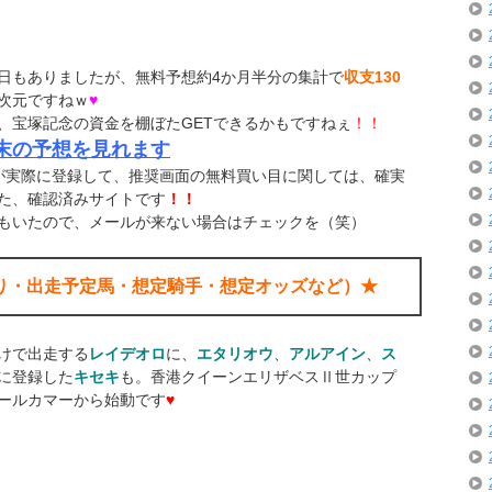
日もありましたが、無料予想約4か月半分の集計で
収支130
次元ですねｗ
♥
、宝塚記念の資金を棚ぼたGETできるかもですねぇ
！！
末の予想を見れます
役が実際に登録して、推奨画面の無料買い目に関しては、確実
た、確認済みサイトです
！！
もいたので、メールが来ない場合はチェックを（笑）
切り・出走予定馬・想定騎手・想定オッズなど）★
けで出走する
レイデオロ
に、
エタリオウ
、
アルアイン
、
ス
に登録した
キセキ
も。香港クイーンエリザベスⅡ世カップ
ールカマーから始動です
♥