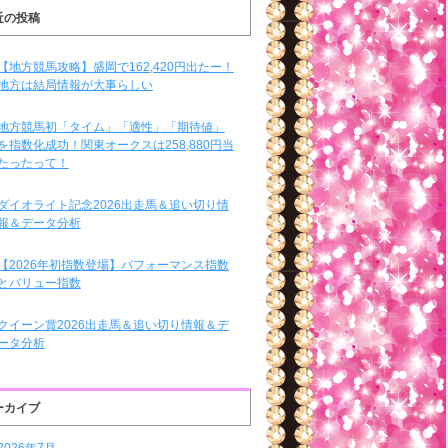
近の投稿
【地方競馬攻略】盛岡で162,420円出たー！
地方は結局情報が大事らしい
地方競馬初「タイム」「適性」「期待値」
を指数化成功！関東オークスは258,880円当
たったって！
ダイオライト記念2026出走馬＆追い切り情
報＆データ分析
【2026年初指数登場】パフォーマンス指数
とバリュー指数
クイーン賞2026出走馬＆追い切り情報＆デ
ータ分析
ーカイブ