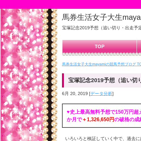
馬券生活女子大生may
宝塚記念2019予想（追い切り・出走
TOP
馬券生活女子大生mayamiの競馬予想ブログ T
宝塚記念2019予想（追い
6月 20, 2019
[
データ分析
]
♥史上最高無料予想で150万円超
か月で
＋1,326,650円
の破格の成
いろいろと検証していく中で、過去に