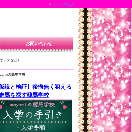
サイトマップ
お問い合わせ
定オッズなど）
yamiの競馬学校
仮説と検証】後悔無く狙える
走馬を探す競馬学校