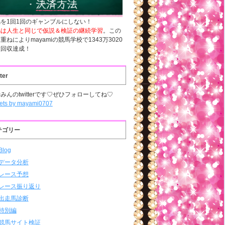
を1回1回のギャンブルにしない！
馬は人生と同じで仮説＆検証の継続学習
。この
重ねによりmayamiの競馬学校で1343万3020
大回収達成！
tter
みんのtwitterです♡ぜひフォローしてね♡
ets by mayami0707
テゴリー
Blog
データ分析
レース予想
レース振り返り
出走馬診断
特別編
競馬サイト検証