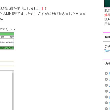
説的記録を作り出しました
！！
競馬
らのLINE見てましたが、さすがに飛び起きましたｗｗｗ
競
ww
積み
円
アマリンS
twi
まや
Twe
カ