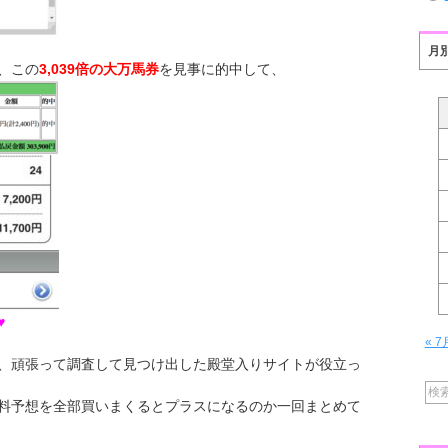
月
、この
3,039倍の大万馬券
を見事に的中して、
♥
« 7
、頑張って調査して見つけ出した殿堂入りサイトが役立っ
料予想を全部買いまくるとプラスになるのか一回まとめて