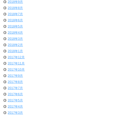
2018年9月
2018年8月
2018年7月
2018年6月
2018年5月
2018年4月
2018年3月
2018年2月
2018年1月
2017年12月
2017年11月
2017年10月
2017年9月
2017年8月
2017年7月
2017年6月
2017年5月
2017年4月
2017年3月