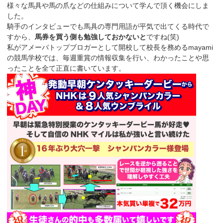
様々な馬具や馬の爪などの仕組みについて学んで頂く機会にしま
した。
騎手のインタビューでも馬具の専門用語が平気で出てくる時代で
すから、
馬券を買う側も勉強しておかないと
ですね(笑)
私がアメーバトップブロガーとして開校して校長を務めるmayami
の競馬学校では、毎週重賞の情報収集を行い、わかったことや思
ったことを全て正直に書いています。