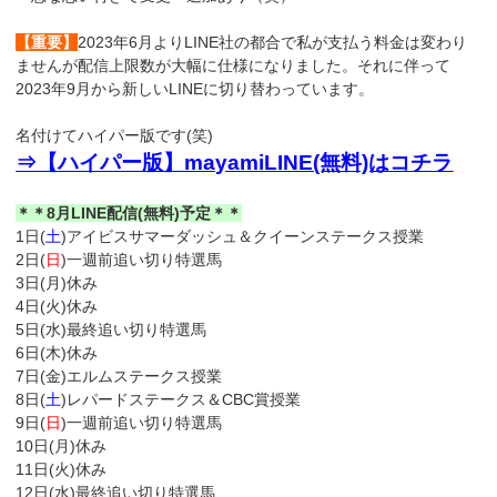
【重要】
2023年6月よりLINE社の都合で私が支払う料金は変わり
ませんが配信上限数が大幅に仕様になりました。それに伴って
2023年9月から新しいLINEに切り替わっています。
名付けてハイパー版です(笑)
⇒【ハイパー版】mayamiLINE(無料)はコチラ
＊＊8月LINE配信(無料)予定＊＊
1日(
土
)アイビスサマーダッシュ＆クイーンステークス授業
2日(
日
)一週前追い切り特選馬
3日(月)休み
4日(火)休み
5日(水)最終追い切り特選馬
6日(木)休み
7日(金)エルムステークス授業
8日(
土
)レパードステークス＆CBC賞授業
9日(
日
)一週前追い切り特選馬
10日(月)休み
11日(火)休み
12日(水)最終追い切り特選馬