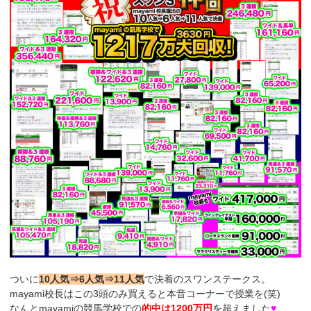
ついに
10人気⇒6人気⇒11人気
で決着のスワンステークス。
mayami校長はこの3頭のみ買えると本音コーナーで授業を(笑)
なんとmayamiの競馬学校での
的中は1200万円
を超えました
♥