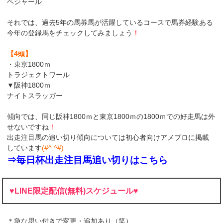
ベジャール
それでは、過去5年の馬券馬が活躍しているコースで馬券経験ある
今年の登録馬をチェックしてみましょう
！
【4頭】
・東京1800ｍ
トラジェクトワール
▼阪神1800ｍ
ナイトスラッガー
傾向では、同じ阪神1800ｍと東京1800ｍの1800ｍでの好走馬は外
せないですね
！
出走注目馬の追い切り傾向については初心者向けアメブロに掲載
しています
(#^.^#)
⇒毎日杯出走注目馬追い切りはこちら
♥LINE限定配信(無料)スケジュール♥
＊急な思い付きで変更・追加あり（笑）