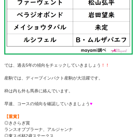
では、過去5年の傾向をチェックしていきましょう
！！
産駒では、ディープインパクト産駒が大活躍です。
枠は内も外も馬券に絡んでいます。
早速、コースの傾向を確認していきましょう
♥
【重賞】
◎きさらぎ賞
ランスオブプラーナ、アルジャンナ
◎東スポ杯2歳ステークス