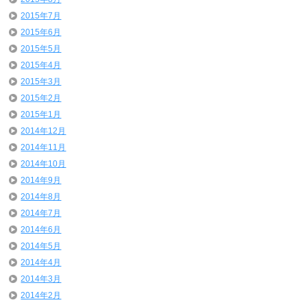
2015年7月
2015年6月
2015年5月
2015年4月
2015年3月
2015年2月
2015年1月
2014年12月
2014年11月
2014年10月
2014年9月
2014年8月
2014年7月
2014年6月
2014年5月
2014年4月
2014年3月
2014年2月