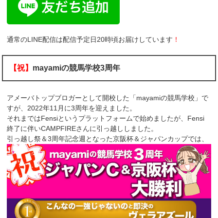
通常のLINE配信は配信予定日20時頃お届けしています
！
【祝】
mayamiの競馬学校3周年
アメーバトップブロガーとして開校した「mayamiの競馬学校」で
すが、2022年11月に3周年を迎えました。
それまではFensiというプラットフォームで始めましたが、Fensi
終了に伴いCAMPFIREさんに引っ越ししました。
引っ越し祭＆3周年記念週となった京阪杯＆ジャパンカップでは、