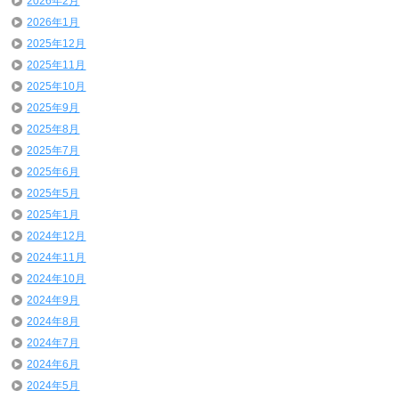
2026年2月
2026年1月
2025年12月
2025年11月
2025年10月
2025年9月
2025年8月
2025年7月
2025年6月
2025年5月
2025年1月
2024年12月
2024年11月
2024年10月
2024年9月
2024年8月
2024年7月
2024年6月
2024年5月