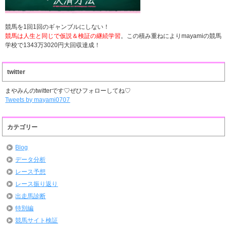
競馬を1回1回のギャンブルにしない！
競馬は人生と同じで仮説＆検証の継続学習
。この積み重ねによりmayamiの競馬
学校で1343万3020円大回収達成！
twitter
まやみんのtwitterです♡ぜひフォローしてね♡
Tweets by mayami0707
カテゴリー
Blog
データ分析
レース予想
レース振り返り
出走馬診断
特別編
競馬サイト検証