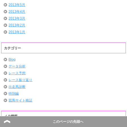
2013年5月
2013年4月
2013年3月
2013年2月
2013年1月
カテゴリー
Blog
データ分析
レース予想
レース振り返り
出走馬診断
特別編
競馬サイト検証
メタ情報
このページの先頭へ