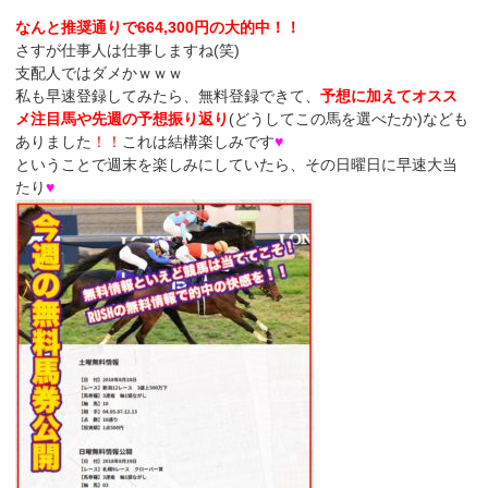
なんと推奨通りで664,300円の大的中！！
さすが仕事人は仕事しますね(笑)
支配人ではダメかｗｗｗ
私も早速登録してみたら、無料登録できて、
予想に加えてオスス
メ注目馬や先週の予想振り返り
(どうしてこの馬を選べたか)なども
ありました
！！
これは結構楽しみです
♥
ということで週末を楽しみにしていたら、その日曜日に早速大当
たり
♥