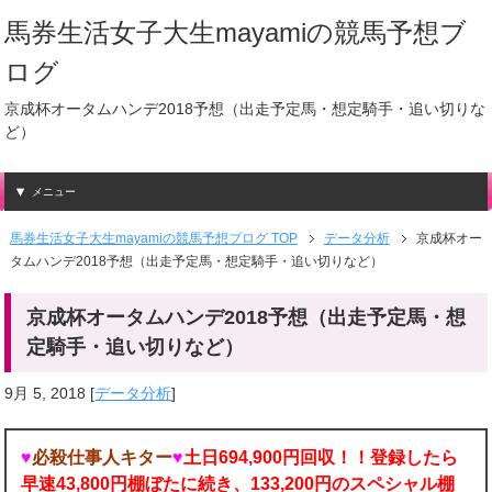
馬券生活女子大生mayamiの競馬予想ブ
ログ
京成杯オータムハンデ2018予想（出走予定馬・想定騎手・追い切りな
ど）
メニュー
馬券生活女子大生mayamiの競馬予想ブログ TOP
データ分析
京成杯オー
タムハンデ2018予想（出走予定馬・想定騎手・追い切りなど）
京成杯オータムハンデ2018予想（出走予定馬・想
定騎手・追い切りなど）
9月 5, 2018
[
データ分析
]
♥
必殺仕事人キター
♥
土日694,900円回収！！登録したら
早速43,800円棚ぼたに続き、133,200円のスペシャル棚