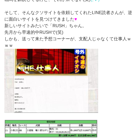
そして、そんなクソサイトを依頼してくれたLINE読者さんが、逆
に面白いサイトを見つけてきました
♥
新しいサイトみたいで「RUSH」ちゃん。
先月から早速的中RUSHで(笑)
しかも、送って来た予想コーナーが、支配人じゃなくて仕事人ｗ
ｗｗ