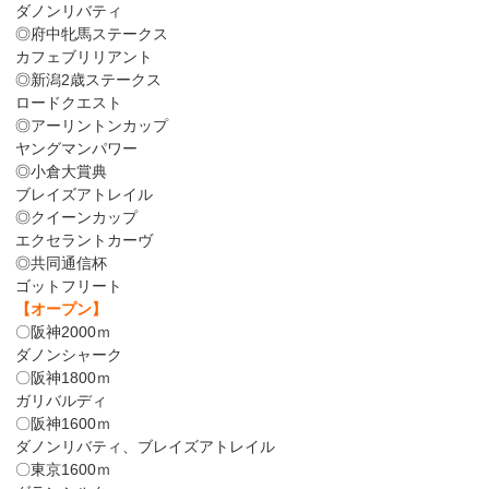
ダノンリバティ
◎府中牝馬ステークス
カフェブリリアント
◎新潟2歳ステークス
ロードクエスト
◎アーリントンカップ
ヤングマンパワー
◎小倉大賞典
ブレイズアトレイル
◎クイーンカップ
エクセラントカーヴ
◎共同通信杯
ゴットフリート
【オープン】
〇阪神2000ｍ
ダノンシャーク
〇阪神1800ｍ
ガリバルディ
〇阪神1600ｍ
ダノンリバティ、ブレイズアトレイル
〇東京1600ｍ