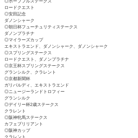
◎ホープフルステークス
ロードクエスト
◎安田記念
ダノンシャーク
◎朝日杯フューチュリティステークス
ダノンプラチナ
◎マイラーズカップ
エキストラエンド、ダノンシャーク、ダノンシャーク
◎スプリングステークス
ロードクエスト、ダノンプラチナ
◎京王杯スプリングステークス
グランシルク、クラレント
◎京都新聞杯
ガリバルディ、エキストラエンド
◎ニュージーランドトロフィー
グランシルク
◎デイリー杯2歳ステークス
クラレント
◎阪神牝馬ステークス
カフェブリリアント
◎阪神カップ
クラレント