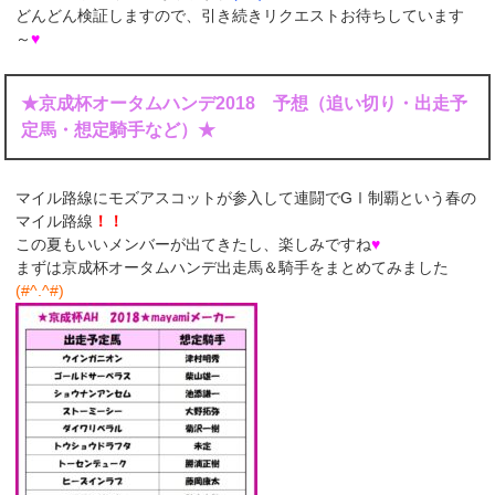
どんどん検証しますので、引き続きリクエストお待ちしています
～
♥
★京成杯オータムハンデ2018 予想（追い切り・出走予
定馬・想定騎手など）★
マイル路線にモズアスコットが参入して連闘でGⅠ制覇という春の
マイル路線
！！
この夏もいいメンバーが出てきたし、楽しみですね
♥
まずは京成杯オータムハンデ出走馬＆騎手をまとめてみました
(#^.^#)