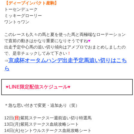
【ディープインパクト産駒】
トーセンデューク
ミッキーグローリー
ワントゥワン
このレースも久々の馬と夏を使った馬と両極端なローテーション
で直前の動きはかなり重要になりそうですね
♥
出走予定中心馬の追い切り傾向はアメブロでおまとめしましたの
で、是非チェックしてみて下さい
！
京成杯オータムハンデ出走予定馬追い切りはこち
⇒
ら
♥LINE限定配信スケジュール♥
＊急な思い付きで変更・追加あり（笑）
12日(
日
)紫苑ステークス一週前追い切り特選馬
13日(月)紫苑ステークス血統攻略シート
14日(火)セントウルステークス血統攻略シート