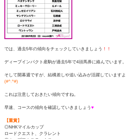
では、過去5年の傾向をチェックしていきましょう
！！
ディープインパクト産駒が過去5年で4頭馬券に絡んでいます。
そして開幕週ですが、結構差しや追い込みが活躍していますよ
(#^.^#)
これは注意しておきたい傾向ですね。
早速、コースの傾向を確認していきましょう
♥
【重賞】
◎NHKマイルカップ
ロードクエスト、クラレント