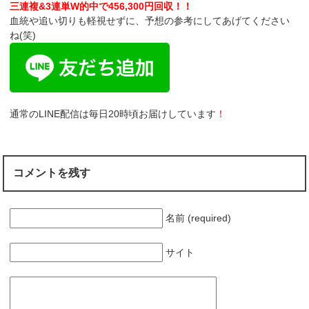
三連複&3連単W的中で456,300円回収！！
血統や追い切りも軽視せずに、予想の参考にしてあげてください
ね(笑)
通常のLINE配信は毎日20時頃お届けしています
！
コメントを残す
名前 (required)
サイト