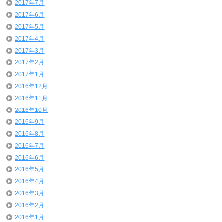
2017年7月
2017年6月
2017年5月
2017年4月
2017年3月
2017年2月
2017年1月
2016年12月
2016年11月
2016年10月
2016年9月
2016年8月
2016年7月
2016年6月
2016年5月
2016年4月
2016年3月
2016年2月
2016年1月