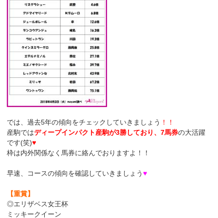
では、過去5年の傾向をチェックしていきましょう
！！
産駒では
ディープインパクト産駒が3勝しており、7馬券
の大活躍
です(笑)
♥
枠は内外関係なく馬券に絡んでおりますよ！！
早速、コースの傾向を確認していきましょう
♥
【重賞】
◎エリザベス女王杯
ミッキークイーン