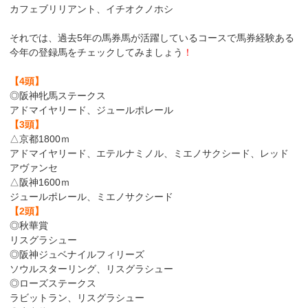
カフェブリリアント、イチオクノホシ
それでは、過去5年の馬券馬が活躍しているコースで馬券経験ある
今年の登録馬をチェックしてみましょう
！
【4頭】
◎阪神牝馬ステークス
アドマイヤリード、ジュールポレール
【3頭】
△京都1800ｍ
アドマイヤリード、エテルナミノル、ミエノサクシード、レッド
アヴァンセ
△阪神1600ｍ
ジュールポレール、ミエノサクシード
【2頭】
◎秋華賞
リスグラシュー
◎阪神ジュベナイルフィリーズ
ソウルスターリング、リスグラシュー
◎ローズステークス
ラビットラン、リスグラシュー