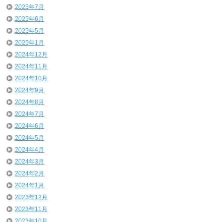
2025年7月
2025年6月
2025年5月
2025年1月
2024年12月
2024年11月
2024年10月
2024年9月
2024年8月
2024年7月
2024年6月
2024年5月
2024年4月
2024年3月
2024年2月
2024年1月
2023年12月
2023年11月
2023年10月