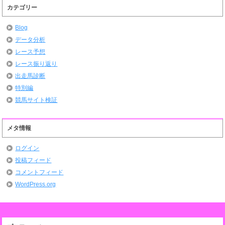
カテゴリー
Blog
データ分析
レース予想
レース振り返り
出走馬診断
特別編
競馬サイト検証
メタ情報
ログイン
投稿フィード
コメントフィード
WordPress.org