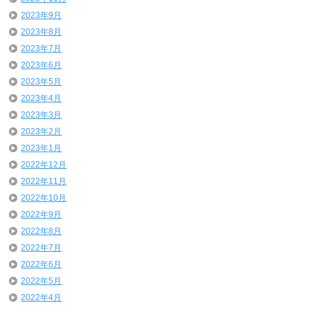
2023年9月
2023年8月
2023年7月
2023年6月
2023年5月
2023年4月
2023年3月
2023年2月
2023年1月
2022年12月
2022年11月
2022年10月
2022年9月
2022年8月
2022年7月
2022年6月
2022年5月
2022年4月