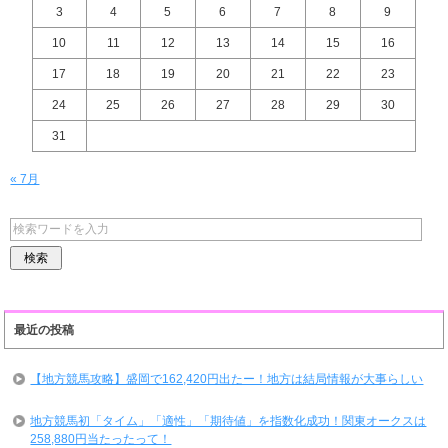
3
4
5
6
7
8
9
10
11
12
13
14
15
16
17
18
19
20
21
22
23
24
25
26
27
28
29
30
31
« 7月
最近の投稿
【地方競馬攻略】盛岡で162,420円出たー！地方は結局情報が大事らしい
地方競馬初「タイム」「適性」「期待値」を指数化成功！関東オークスは
258,880円当たったって！