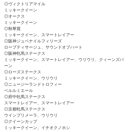
◎ヴィクトリアマイル
ミッキークイーン
◎オークス
ミッキークイーン
◎秋華賞
ミッキークイーン、スマートレイアー
◎阪神ジュベナイルフィリーズ
ローブティサージュ、サウンドオブハート
◎阪神牝馬ステークス
ミッキークイーン、スマートレイアー、ウリウリ、クィーンズバ
ーン
◎ローズステークス
ミッキークイーン、ウリウリ
◎ニュージーランドトロフィー
ベルルミエール
◎府中牝馬ステークス
スマートレイアー、スマートレイアー
◎京都牝馬ステークス
ウインプリメーラ、ウリウリ
◎クイーンカップ
ミッキークイーン、イチオクノホシ