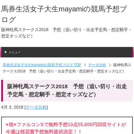
馬券生活女子大生mayamiの競馬予想ブ
ログ
阪神牝馬ステークス2018 予想（追い切り・出走予定馬・想定騎手・
想定オッズなど）
メニュー
馬券生活女子大生mayamiの競馬予想ブログ TOP
データ分析
阪神牝馬ス
テークス2018 予想（追い切り・出走予定馬・想定騎手・想定オッズなど）
阪神牝馬ステークス2018 予想（追い切り・出走
予定馬・想定騎手・想定オッズなど）
4月 3, 2018
[
データ分析
]
♥祝♥ファルコンSで無料予想10点55,600円回収サイトが
今週は桜花賞予想無料提供決定！！