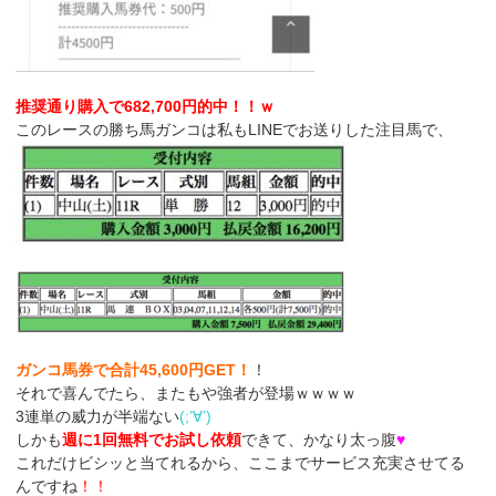
推奨通り購入で682,700円的中！！ｗ
このレースの勝ち馬ガンコは私もLINEでお送りした注目馬で、
ガンコ馬券で合計45,600円GET！
！
それで喜んでたら、またもや強者が登場ｗｗｗｗ
3連単の威力が半端ない
(;’∀’)
しかも
週に1回無料でお試し依頼
できて、かなり太っ腹
♥
これだけビシッと当てれるから、ここまでサービス充実させてる
んですね
！！