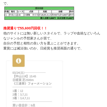
で、
推奨通りで55,600円回収！！
他のサイトには無い新しいスタイルで、ラップや血統などいろん
なジャンルの予想家さんが居て、
自分の予想と相性の良い方を選ぶことができます。
重賞には滅法強いのか、日経賞も推奨画面の通りで、