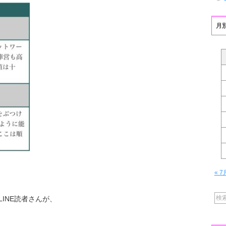
月
« 7
INE読者さんが、