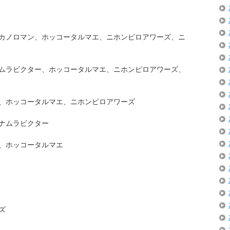
カノロマン、ホッコータルマエ、ニホンピロアワーズ、ニ
ムラビクター、ホッコータルマエ、ニホンピロアワーズ、
、ホッコータルマエ、ニホンピロアワーズ
ナムラビクター
、ホッコータルマエ
ズ