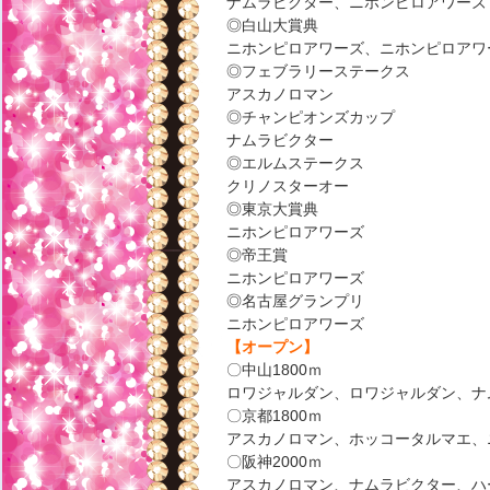
ナムラビクター、ニホンピロアワーズ
◎白山大賞典
ニホンピロアワーズ、ニホンピロアワ
◎フェブラリーステークス
アスカノロマン
◎チャンピオンズカップ
ナムラビクター
◎エルムステークス
クリノスターオー
◎東京大賞典
ニホンピロアワーズ
◎帝王賞
ニホンピロアワーズ
◎名古屋グランプリ
ニホンピロアワーズ
【オープン】
〇中山1800ｍ
ロワジャルダン、ロワジャルダン、ナ
〇京都1800ｍ
アスカノロマン、ホッコータルマエ、
〇阪神2000ｍ
アスカノロマン、ナムラビクター、ハ