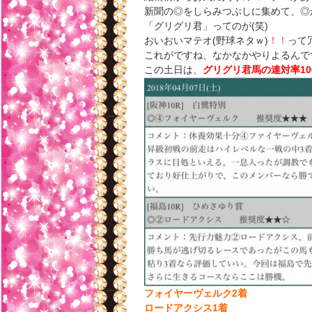
新聞の◎をしらみつぶしに集めて、◎
「グリグリ君」ってのが(笑)
おいおいマテオ(野球ネタｗ)
！！
って
これがですね、なかなかやりよるんで
この土日は、
グリグリ君馬の連対率10
フォイヤーヴェルク2着
ロードアクシス1着