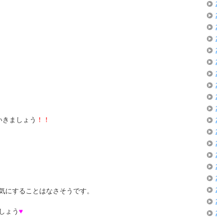
いきましょう
！！
気にすることはなさそうです。
しょう
♥