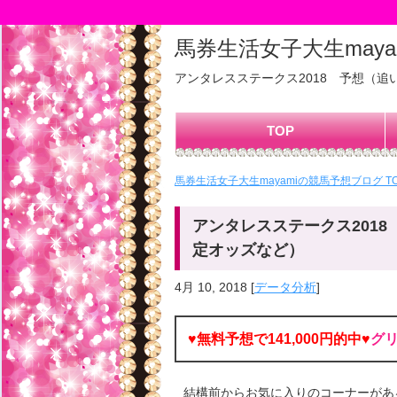
馬券生活女子大生may
アンタレスステークス2018 予想（
TOP
馬券生活女子大生mayamiの競馬予想ブログ T
アンタレスステークス201
定オッズなど）
4月 10, 2018
[
データ分析
]
♥無料予想で141,000円的中♥
グリ
結構前からお気に入りのコーナーがあ