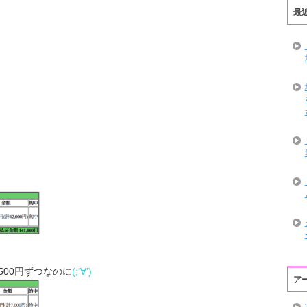
最
00円ずつなのに
(;’∀’)
ア