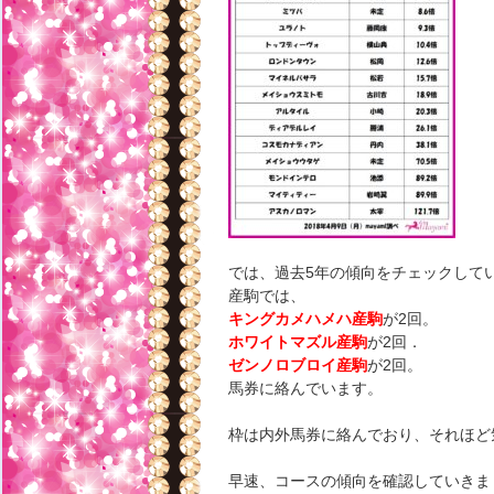
では、過去5年の傾向をチェックして
産駒では、
キングカメハメハ産駒
が2回。
ホワイトマズル産駒
が2回．
ゼンノロブロイ産駒
が2回。
馬券に絡んでいます。
枠は内外馬券に絡んでおり、それほど
早速、コースの傾向を確認していきま