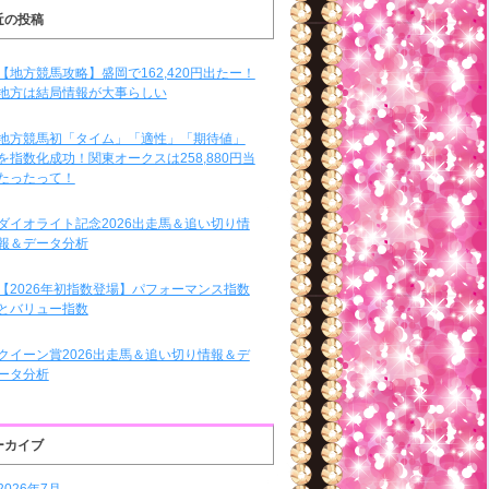
近の投稿
【地方競馬攻略】盛岡で162,420円出たー！
地方は結局情報が大事らしい
地方競馬初「タイム」「適性」「期待値」
を指数化成功！関東オークスは258,880円当
たったって！
ダイオライト記念2026出走馬＆追い切り情
報＆データ分析
【2026年初指数登場】パフォーマンス指数
とバリュー指数
クイーン賞2026出走馬＆追い切り情報＆デ
ータ分析
ーカイブ