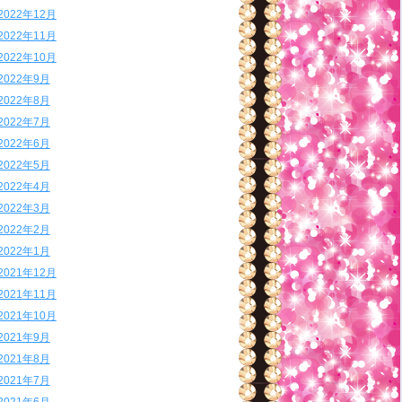
2022年12月
2022年11月
2022年10月
2022年9月
2022年8月
2022年7月
2022年6月
2022年5月
2022年4月
2022年3月
2022年2月
2022年1月
2021年12月
2021年11月
2021年10月
2021年9月
2021年8月
2021年7月