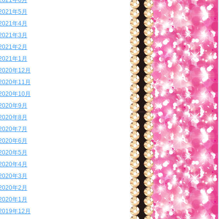
2021年6月
2021年5月
2021年4月
2021年3月
2021年2月
2021年1月
2020年12月
2020年11月
2020年10月
2020年9月
2020年8月
2020年7月
2020年6月
2020年5月
2020年4月
2020年3月
2020年2月
2020年1月
2019年12月