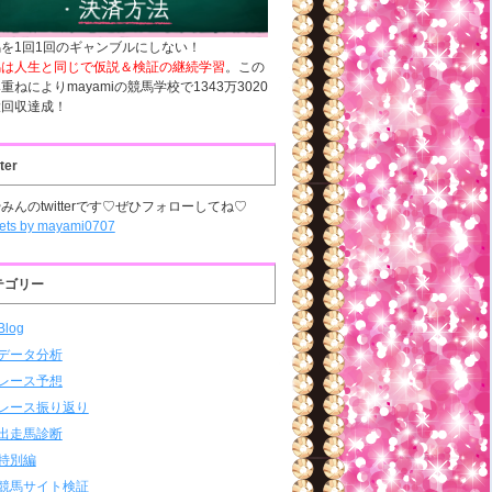
を1回1回のギャンブルにしない！
馬は人生と同じで仮説＆検証の継続学習
。この
重ねによりmayamiの競馬学校で1343万3020
大回収達成！
tter
みんのtwitterです♡ぜひフォローしてね♡
ets by mayami0707
テゴリー
Blog
データ分析
レース予想
レース振り返り
出走馬診断
特別編
競馬サイト検証