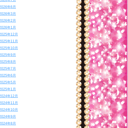
2026年7月
2026年6月
2026年3月
2026年2月
2026年1月
2025年12月
2025年11月
2025年10月
2025年9月
2025年8月
2025年7月
2025年6月
2025年5月
2025年1月
2024年12月
2024年11月
2024年10月
2024年9月
2024年8月