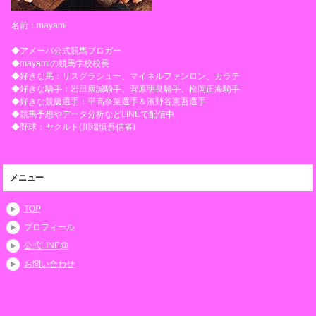
名前：mayami
◆アメーバ公式競馬ブロガー
◆mayamiの競馬学校校長
◆好きな馬：リスグラシュー、マイネルファンロン、カラテ
◆好きな騎手：岩田康誠騎手、菅原明良騎手、松岡正海騎手
◆好きな競艇選手：平高奈菜選手＆濱野谷憲吾選手
◆競馬予想やデータ分析などLINEで配信中
◆野球：ヤクルト(川端慎吾信者)
メニュー
TOP
プロフィール
公式LINE@
お問い合わせ