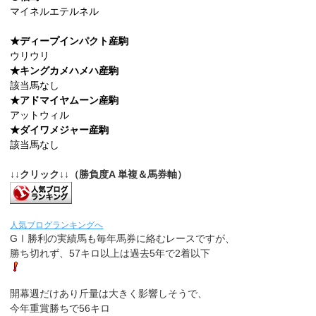
マイネルエテルネル
★ディープインパクト産駒
ウリウリ
★キングカメハメハ産駒
該当馬なし
★アドマイヤムーン産駒
アットウィル
★ダイワメジャー産駒
該当馬なし
↓↓クリック↓↓（勝負度A 単複＆馬券軸）
人気ブログランキングへ
GⅠ勝利の実績馬も毎年馬券に絡むレースですが、
勝ち切れず、57キロ以上は過去5年で2着以下
開幕週だけあり斤量は大きく影響しそうで、
今年重賞勝ちで56キロ