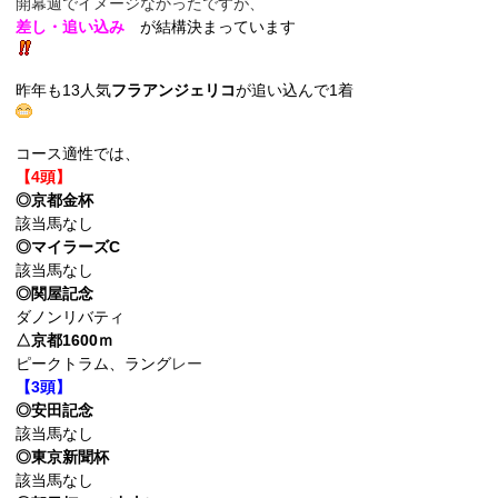
開幕週でイメージなかったですが、
差し・追い込み
が結構決まっています
昨年も13人気
フラアンジェリコ
が追い込んで1着
コース適性では、
【4頭】
◎京都金杯
該当馬なし
◎マイラーズC
該当馬なし
◎関屋記念
ダノンリバティ
△京都1600ｍ
ピークトラム、ラング
レー
【3頭】
◎安田記念
該当馬なし
◎東京新聞杯
該当馬なし