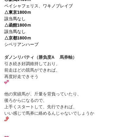
ペイシャフェリス、ワキノブレイブ
△東京1800ｍ
該当馬なし
△函館1800ｍ
該当馬なし
△京都1800ｍ
シベリアンハープ
ダノンリバティ（勝負度A 馬券軸）
引き続き好調維持しており、
前走ほどの競馬ができれば、
再度好走できそう
他の実績馬が、斤量を背負っていたり、
後ろからになるので、
上手くスタートして、先行できれば、
いい感じで馬券に絡めるんじゃないでしょうか