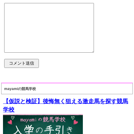
mayamiの競馬学校
【仮説と検証】後悔無く狙える激走馬を探す競馬
学校