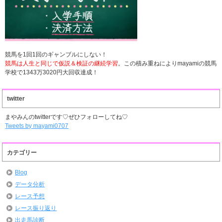
競馬を1回1回のギャンブルにしない！
競馬は人生と同じで仮説＆検証の継続学習
。この積み重ねによりmayamiの競馬
学校で1343万3020円大回収達成！
twitter
まやみんのtwitterです♡ぜひフォローしてね♡
Tweets by mayami0707
カテゴリー
Blog
データ分析
レース予想
レース振り返り
出走馬診断