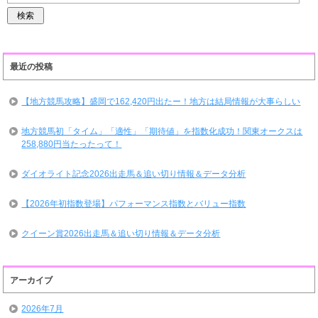
最近の投稿
【地方競馬攻略】盛岡で162,420円出たー！地方は結局情報が大事らしい
地方競馬初「タイム」「適性」「期待値」を指数化成功！関東オークスは
258,880円当たったって！
ダイオライト記念2026出走馬＆追い切り情報＆データ分析
【2026年初指数登場】パフォーマンス指数とバリュー指数
クイーン賞2026出走馬＆追い切り情報＆データ分析
アーカイブ
2026年7月