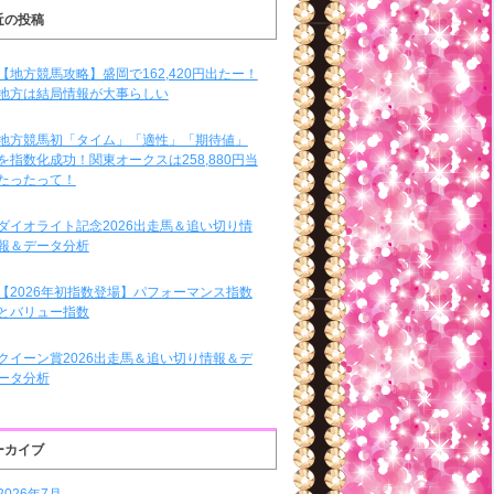
近の投稿
【地方競馬攻略】盛岡で162,420円出たー！
地方は結局情報が大事らしい
地方競馬初「タイム」「適性」「期待値」
を指数化成功！関東オークスは258,880円当
たったって！
ダイオライト記念2026出走馬＆追い切り情
報＆データ分析
【2026年初指数登場】パフォーマンス指数
とバリュー指数
クイーン賞2026出走馬＆追い切り情報＆デ
ータ分析
ーカイブ