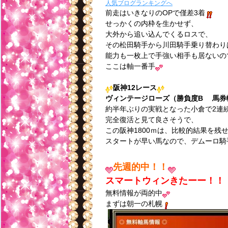
人気ブログランキングへ
前走はいきなりのOPで僅差3着
せっかくの内枠を生かせず、
大外から追い込んでくるロスで、
その松田騎手から川田騎手乗り替わり
能力も一枚上で手強い相手も居ないの
ここは軸一番手
阪神12レース
ヴィンテージローズ（勝負度B 馬券
約半年ぶりの実戦となった小倉で2連
完全復活と見て良さそうで、
この阪神1800ｍは、比較的結果を残
スタートが早い馬なので、デムーロ騎
先週的中！！
スマートウィンきたーー！！
無料情報が両的中
まずは朝一の札幌