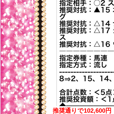
推奨通りで102,600