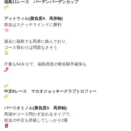
福島11レース バーデンバーデンカップ
アットウィル(勝負度A 馬券軸)
前走はスナッチマインドに勝利
過去に福島でも馬券に絡んでおり、
コース替わりは問題なさそう
斤量も54キロで、福島得意の蛯名騎手確保も
中京9レース マカオジョッキークラブトロフィー
パーリオミノル(勝負度A 馬券軸)
馬場やコース問わず走れるタイプで、
前走の中京も昇級してしっかり2着