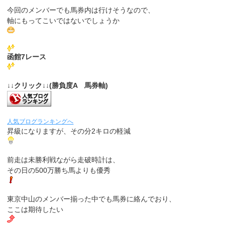
今回のメンバーでも馬券内は行けそうなので、
軸にもってこいではないでしょうか
函館7レース
↓↓クリック↓↓(勝負度A 馬券軸)
人気ブログランキングへ
昇級になりますが、その分2キロの軽減
前走は未勝利戦ながら走破時計は、
その日の500万勝ち馬よりも優秀
東京中山のメンバー揃った中でも馬券に絡んでおり、
ここは期待したい