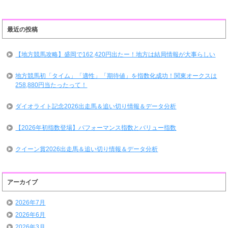
最近の投稿
【地方競馬攻略】盛岡で162,420円出たー！地方は結局情報が大事らしい
地方競馬初「タイム」「適性」「期待値」を指数化成功！関東オークスは
258,880円当たったって！
ダイオライト記念2026出走馬＆追い切り情報＆データ分析
【2026年初指数登場】パフォーマンス指数とバリュー指数
クイーン賞2026出走馬＆追い切り情報＆データ分析
アーカイブ
2026年7月
2026年6月
2026年3月