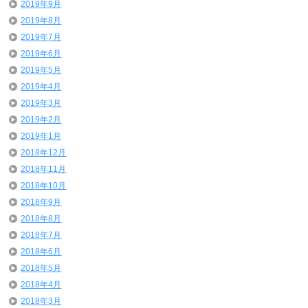
2019年9月
2019年8月
2019年7月
2019年6月
2019年5月
2019年4月
2019年3月
2019年2月
2019年1月
2018年12月
2018年11月
2018年10月
2018年9月
2018年8月
2018年7月
2018年6月
2018年5月
2018年4月
2018年3月