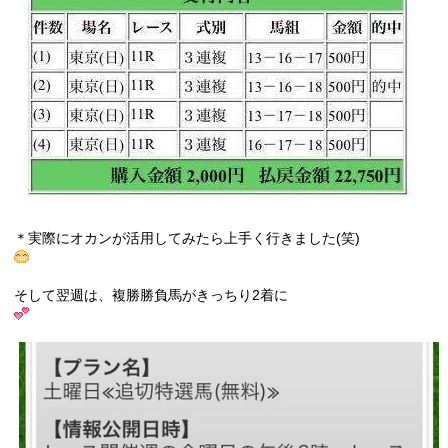
＊実際にオカンが活用してみたら上手く行きました(笑)
そして翌週は、複勝勝負馬がきっちり2着に