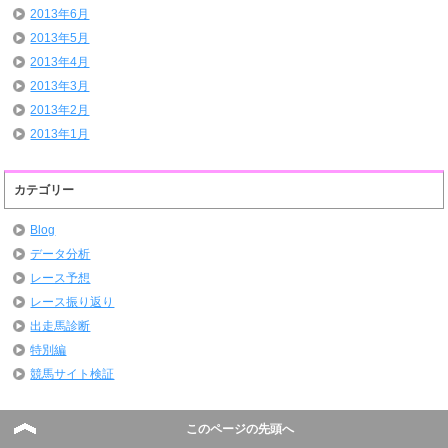
2013年6月
2013年5月
2013年4月
2013年3月
2013年2月
2013年1月
カテゴリー
Blog
データ分析
レース予想
レース振り返り
出走馬診断
特別編
競馬サイト検証
このページの先頭へ
メタ情報