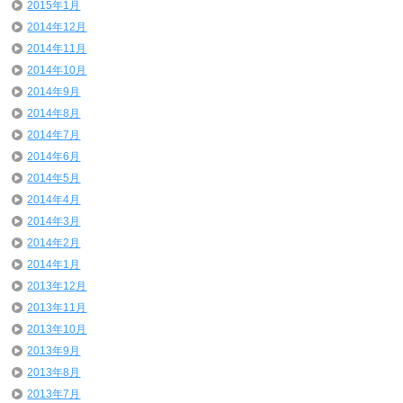
2015年1月
2014年12月
2014年11月
2014年10月
2014年9月
2014年8月
2014年7月
2014年6月
2014年5月
2014年4月
2014年3月
2014年2月
2014年1月
2013年12月
2013年11月
2013年10月
2013年9月
2013年8月
2013年7月