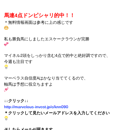
馬連4点ドンピシャリ的中！！
＊無料情報画面は参考に上の感じです
私も勝負馬にしましたエスケークラウンが完勝
マイネル2頭をしっかり含む4点で的中と絶好調ですので、
今週も注目です
マーベラス自信度Aはかなり当ててくるので、
軸馬は予想に役立ちますよ
↓↓クリック↓↓
http://marvelous-
invest.jp/c/knn090
＊クリックして見たいメールアドレスを入力してください
そしたらメールが届きます