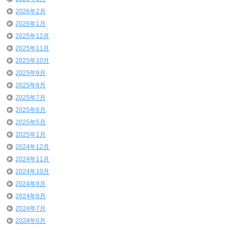
2026年2月
2026年1月
2025年12月
2025年11月
2025年10月
2025年9月
2025年8月
2025年7月
2025年6月
2025年5月
2025年1月
2024年12月
2024年11月
2024年10月
2024年9月
2024年8月
2024年7月
2024年6月