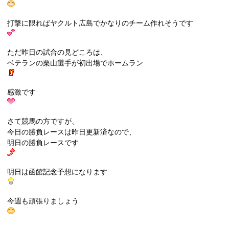
打撃に限ればヤクルト広島でかなりのチーム作れそうです
ただ昨日の試合の見どころは、
ベテランの栗山選手が初出場でホームラン
感激です
さて競馬の方ですが、
今日の勝負レースは昨日更新済なので、
明日の勝負レースです
明日は函館記念予想になります
今週も頑張りましょう