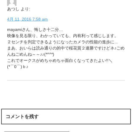
あつし
より:
4月 11, 2016 7:58 am
mayamiさん、悔しさ十二分…
映像を見る限り、わかっていても、内有利って感じします。
２センチを判定できるようになったカメラの性能の進歩に…
まあ、おいらは読み通りの的中で桜花賞２連勝ですけどネ♪ごめ
んねごめんね～～♪♪(*^^*)
これでオークスがめちゃめちゃ面白くなってきたよい!!＼
(*⌒0⌒)ｂ♪
コメントを残す