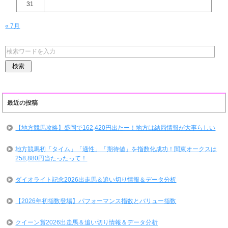
31
« 7月
最近の投稿
【地方競馬攻略】盛岡で162,420円出たー！地方は結局情報が大事らしい
地方競馬初「タイム」「適性」「期待値」を指数化成功！関東オークスは
258,880円当たったって！
ダイオライト記念2026出走馬＆追い切り情報＆データ分析
【2026年初指数登場】パフォーマンス指数とバリュー指数
クイーン賞2026出走馬＆追い切り情報＆データ分析