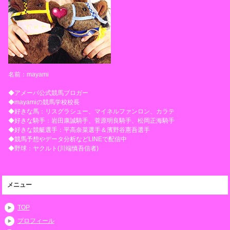
名前：mayami
◆アメーバ公式競馬ブロガー
◆mayamiの競馬学校校長
◆好きな馬：リスグラシュー、マイネルファンロン、カラテ
◆好きな騎手：岩田康誠騎手、菅原明良騎手、松岡正海騎手
◆好きな競艇選手：平高奈菜選手＆濱野谷憲吾選手
◆競馬予想やデータ分析などLINEで配信中
◆野球：ヤクルト(川端慎吾信者)
メニュー
TOP
プロフィール