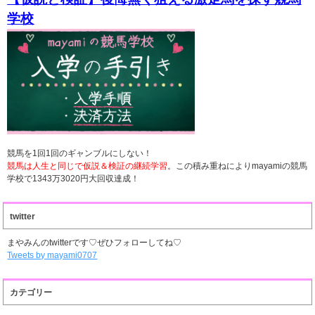
学校
競馬を1回1回のギャンブルにしない！
競馬は人生と同じで仮説＆検証の継続学習
。この積み重ねによりmayamiの競馬
学校で1343万3020円大回収達成！
twitter
まやみんのtwitterです♡ぜひフォローしてね♡
Tweets by mayami0707
カテゴリー