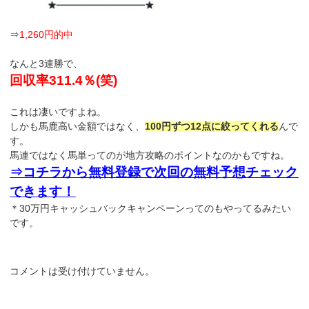
⇒
1,260円的中
なんと3連勝で、
回収率311.4％(笑)
これは凄いですよね。
しかも馬鹿高い金額ではなく、
100円ずつ12点に絞ってくれる
んで
す。
馬連ではなく馬単ってのが地方攻略のポイントなのかもですね。
⇒コチラから無料登録で次回の無料予想チェック
できます！
＊30万円キャッシュバックキャンペーンってのもやってるみたい
です。
コメントは受け付けていません。