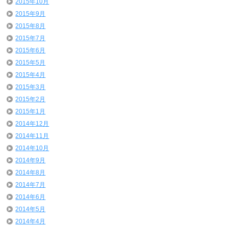
2015年10月
2015年9月
2015年8月
2015年7月
2015年6月
2015年5月
2015年4月
2015年3月
2015年2月
2015年1月
2014年12月
2014年11月
2014年10月
2014年9月
2014年8月
2014年7月
2014年6月
2014年5月
2014年4月