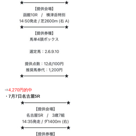
⇒
4,270円的中
・7月7日名古屋5R