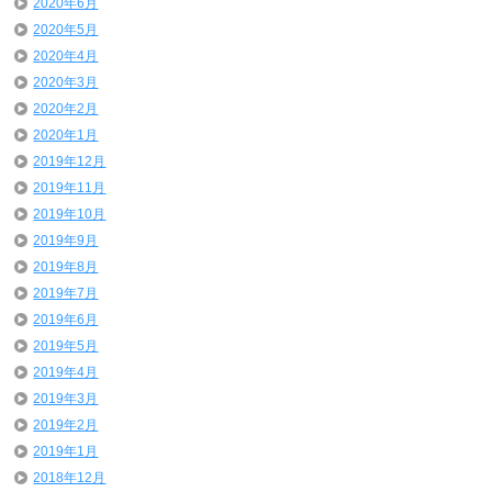
2020年6月
2020年5月
2020年4月
2020年3月
2020年2月
2020年1月
2019年12月
2019年11月
2019年10月
2019年9月
2019年8月
2019年7月
2019年6月
2019年5月
2019年4月
2019年3月
2019年2月
2019年1月
2018年12月