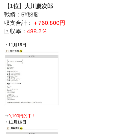
【1位】大川慶次郎
戦績：5戦3勝
収支合計：
＋760,800円
回収率：
488.2％
・11月15日
⇒
9,100円的中！
・11月16日