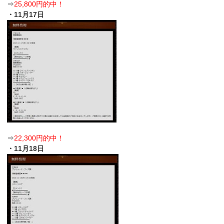
⇒
25,800円的中！
・11月17日
⇒
22,300円的中！
・11月18日