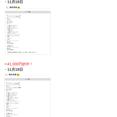
・11月18日
⇒
41,000円的中！
・11月19日