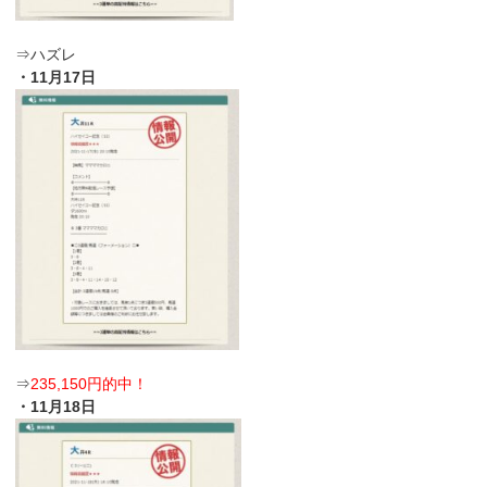
⇒ハズレ
・11月17日
⇒
235,150円的中！
・11月18日