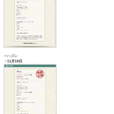
⇒ハズレ
・11月19日