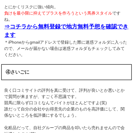
とにかくリスクに強い傾向。
負けを最小限に抑えてプラスを作ろうという馬券スタイル
です
ね。
⇒コチラから無料登録で地方無料予想を確認でき
ます
＊iPhoneからgmailアドレスで登録した際に迷惑フォルダに入った
ので、メールが届かない場合は迷惑フォルダもチェックしてみて
ください。
④さいごに
良く口コミサイトの評判を真に受けて、評判が良いとか悪いとか
で質問が来ますが、すごく不思議です。
競馬に限らず口コミなんてバイトがほとんどですよ(笑)
誰だって自分の会社やお得意先の企業のものを高評価にして、関
係ないところを低評価にするでしょう。
化粧品だって、自社グループの商品を叩いたら売れませんので会