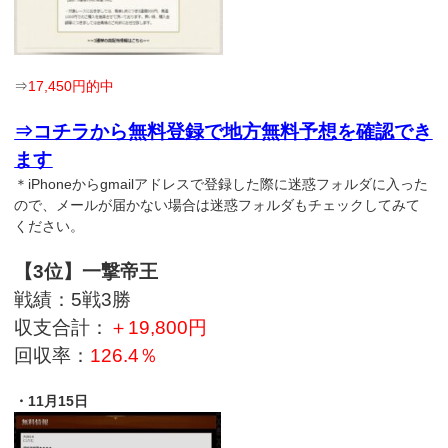
⇒
17,450円的中
⇒コチラから無料登録で地方無料予想を確認でき
ます
＊iPhoneからgmailアドレスで登録した際に迷惑フォルダに入った
ので、メールが届かない場合は迷惑フォルダもチェックしてみて
ください。
【3位】一撃帝王
戦績：5戦3勝
収支合計：
＋19,800円
回収率：
126.4％
・11月15日