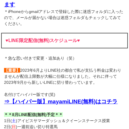
ます
＊iPhoneからgmailアドレスで登録した際に迷惑フォルダに入った
ので、メールが届かない場合は迷惑フォルダもチェックしてみて
ください。
♥LINE限定配信(無料)スケジュール♥
＊急な思い付きで変更・追加あり（笑）
【重要】
2023年6月よりLINE社の都合で私が支払う料金は変わり
ませんが配信上限数が大幅に仕様になりました。それに伴って
2023年9月から新しいLINEに切り替わっています。
名付けてハイパー版です(笑)
⇒【ハイパー版】mayamiLINE(無料)はコチラ
＊＊8月LINE配信(無料)予定＊＊
1日(
土
)アイビスサマーダッシュ＆クイーンステークス授業
2日(
日
)一週前追い切り特選馬