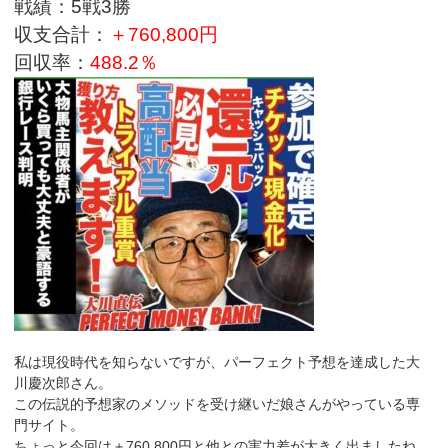
戦績：5戦3勝
収支合計：
＋760,800円
回収率：
488.2％
私は現役時代を知らないですが、パーフェクト予想を達成した大
川慶次郎さん。
この伝説的予想家のメソッドを受け継いだ娘さんがやっている専
門サイト。
ちょっと今回は＋760,800円と他との実力差が大きく出ましたね。