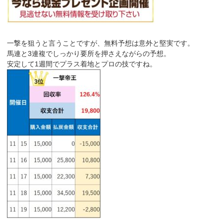
一撃を狙うと言うことですが、無料予想は意外と堅実です。
馬連と3連複でしっかり要所を押さえながらの予想。
安定して1週間でプラス着地とプロの技ですね。