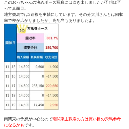
このおっちゃんの決めポーズ写真には吹き出しましたが予想は至
って真面目。
地方競馬では3連複を主軸にしています。その分大川さんとは回収
率で差が広がりましたが、高配当もありましたよ。
南関東の予想が中心なので
南関東主戦場の方は買い目の穴馬参考
になるかも
です。