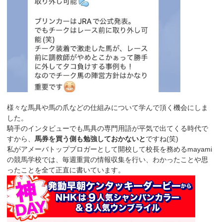
様々な馬具や馬の爪などの仕組みについて学んで頂く機会にしま
した。
騎手のインタビューでも馬具の専門用語が平気で出てくる時代で
すから、
馬券を買う側も勉強しておかないと
ですね(笑)
私がアメーバトップブロガーとして開校して校長を務めるmayami
の競馬学校では、毎週重賞の情報収集を行い、わかったことや思
ったことを全て正直に書いています。