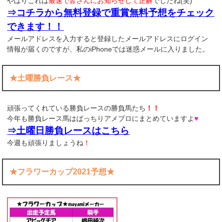
やはりこれは
最速で皆さんにお知らせして正解
でしたね(笑)
⇒コチラから無料登録で重賞無料予想をチェック
できます！！
メールアドレスを入力すると登録したメールアドレスにログイン
情報が届くのですが、私のiPhoneでは迷惑メールに入りました。
★土曜
勝負レース★
頑張ってくれている勝負レースの勝負馬たち
！！
今年も勝負レース馬はばっちりアメブロにまとめていますよ
♥
⇒土曜日勝負レースはこちら
今週も頑張りましょうね
！
★フラワーカップ
2021予想★