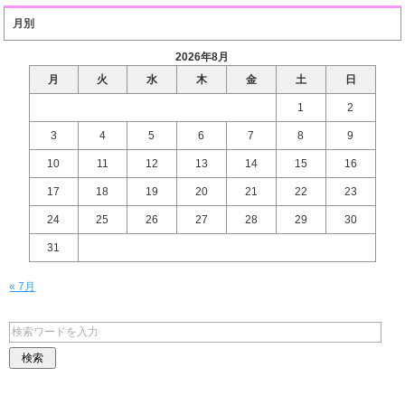
月別
2026年8月
月
火
水
木
金
土
日
1
2
3
4
5
6
7
8
9
10
11
12
13
14
15
16
17
18
19
20
21
22
23
24
25
26
27
28
29
30
31
« 7月