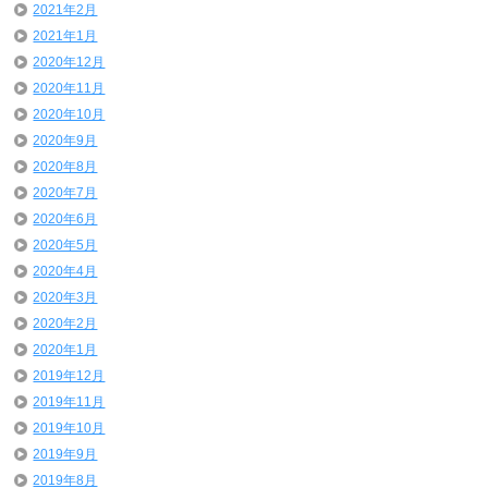
2021年2月
2021年1月
2020年12月
2020年11月
2020年10月
2020年9月
2020年8月
2020年7月
2020年6月
2020年5月
2020年4月
2020年3月
2020年2月
2020年1月
2019年12月
2019年11月
2019年10月
2019年9月
2019年8月