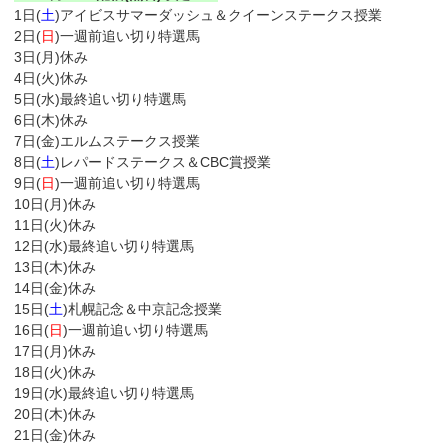
1日(
土
)アイビスサマーダッシュ＆クイーンステークス授業
2日(
日
)一週前追い切り特選馬
3日(月)休み
4日(火)休み
5日(水)最終追い切り特選馬
6日(木)休み
7日(金)エルムステークス授業
8日(
土
)レパードステークス＆CBC賞授業
9日(
日
)一週前追い切り特選馬
10日(月)休み
11日(火)休み
12日(水)最終追い切り特選馬
13日(木)休み
14日(金)休み
15日(
土
)札幌記念＆中京記念授業
16日(
日
)一週前追い切り特選馬
17日(月)休み
18日(火)休み
19日(水)最終追い切り特選馬
20日(木)休み
21日(金)休み