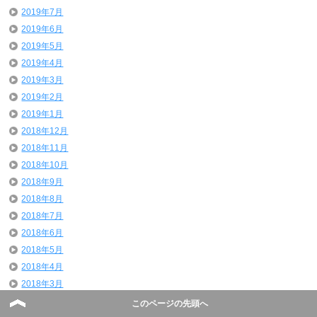
2019年7月
2019年6月
2019年5月
2019年4月
2019年3月
2019年2月
2019年1月
2018年12月
2018年11月
2018年10月
2018年9月
2018年8月
2018年7月
2018年6月
2018年5月
2018年4月
2018年3月
2018年2月
このページの先頭へ