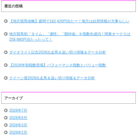
最近の投稿
【地方競馬攻略】盛岡で162,420円出たー！地方は結局情報が大事らしい
地方競馬初「タイム」「適性」「期待値」を指数化成功！関東オークスは
258,880円当たったって！
ダイオライト記念2026出走馬＆追い切り情報＆データ分析
【2026年初指数登場】パフォーマンス指数とバリュー指数
クイーン賞2026出走馬＆追い切り情報＆データ分析
アーカイブ
2026年7月
2026年6月
2026年3月
2026年2月