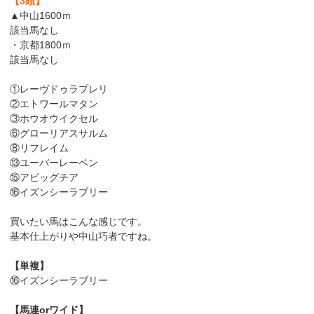
【3頭】
▲中山1600ｍ
該当馬なし
・京都1800ｍ
該当馬なし
①レーヴドゥラプレリ
②エトワールマタン
③ホウオウイクセル
⑥グローリアスサルム
⑧リフレイム
⑬ユーバーレーベン
⑮アビッグチア
⑯イズンシーラブリー
買いたい馬はこんな感じです。
基本仕上がりや中山巧者ですね。
【単複】
⑯イズンシーラブリー
【馬連orワイド】