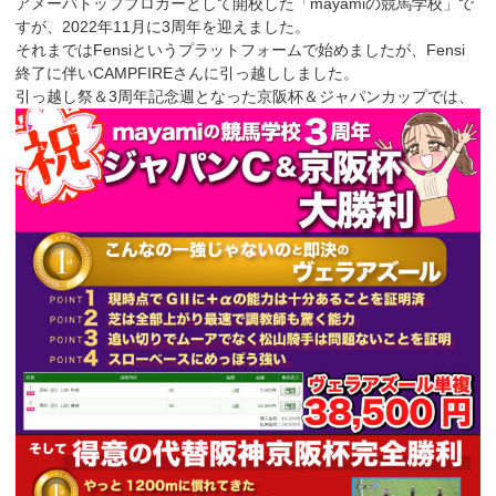
アメーバトップブロガーとして開校した「mayamiの競馬学校」で
すが、2022年11月に3周年を迎えました。
それまではFensiというプラットフォームで始めましたが、Fensi
終了に伴いCAMPFIREさんに引っ越ししました。
引っ越し祭＆3周年記念週となった京阪杯＆ジャパンカップでは、