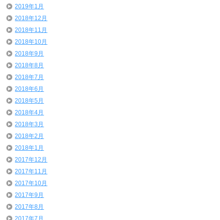
2019年1月
2018年12月
2018年11月
2018年10月
2018年9月
2018年8月
2018年7月
2018年6月
2018年5月
2018年4月
2018年3月
2018年2月
2018年1月
2017年12月
2017年11月
2017年10月
2017年9月
2017年8月
2017年7月