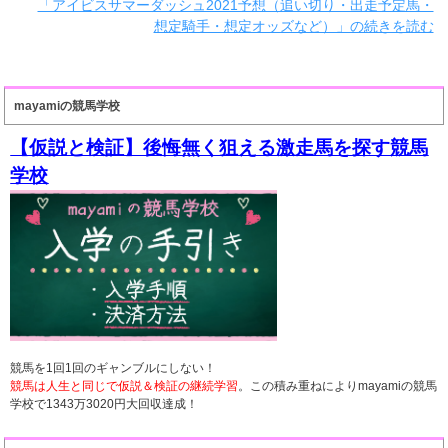
「アイビスサマーダッシュ2021予想（追い切り・出走予定馬・
想定騎手・想定オッズなど）」の続きを読む
mayamiの競馬学校
【仮説と検証】後悔無く狙える激走馬を探す競馬
学校
競馬を1回1回のギャンブルにしない！
競馬は人生と同じで仮説＆検証の継続学習
。この積み重ねによりmayamiの競馬
学校で1343万3020円大回収達成！