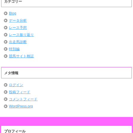
カテゴリー
Blog
データ分析
レース予想
レース振り返り
出走馬診断
特別編
競馬サイト検証
メタ情報
ログイン
投稿フィード
コメントフィード
WordPress.org
プロフィール