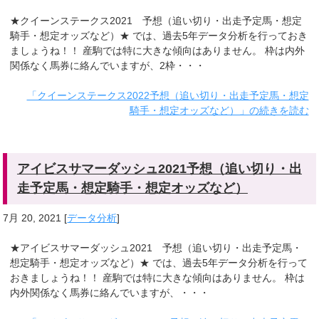
★クイーンステークス2021 予想（追い切り・出走予定馬・想定
騎手・想定オッズなど）★ では、過去5年データ分析を行っておき
ましょうね！！ 産駒では特に大きな傾向はありません。 枠は内外
関係なく馬券に絡んでいますが、2枠・・・
「クイーンステークス2022予想（追い切り・出走予定馬・想定
騎手・想定オッズなど）」の続きを読む
アイビスサマーダッシュ2021予想（追い切り・出
走予定馬・想定騎手・想定オッズなど）
7月 20, 2021
[
データ分析
]
★アイビスサマーダッシュ2021 予想（追い切り・出走予定馬・
想定騎手・想定オッズなど）★ では、過去5年データ分析を行って
おきましょうね！！ 産駒では特に大きな傾向はありません。 枠は
内外関係なく馬券に絡んでいますが、・・・