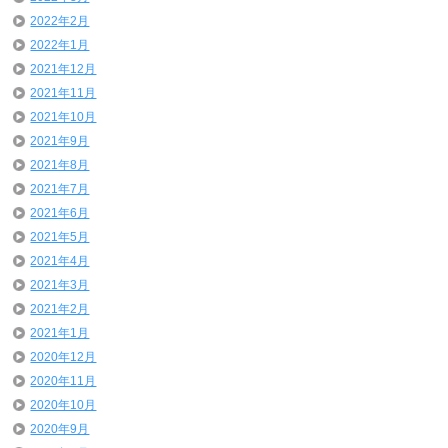
2022年2月
2022年1月
2021年12月
2021年11月
2021年10月
2021年9月
2021年8月
2021年7月
2021年6月
2021年5月
2021年4月
2021年3月
2021年2月
2021年1月
2020年12月
2020年11月
2020年10月
2020年9月