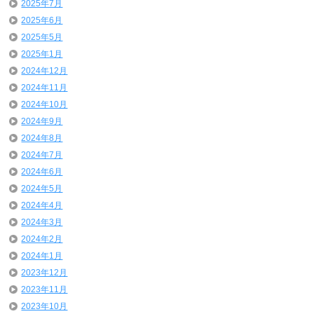
2025年7月
2025年6月
2025年5月
2025年1月
2024年12月
2024年11月
2024年10月
2024年9月
2024年8月
2024年7月
2024年6月
2024年5月
2024年4月
2024年3月
2024年2月
2024年1月
2023年12月
2023年11月
2023年10月