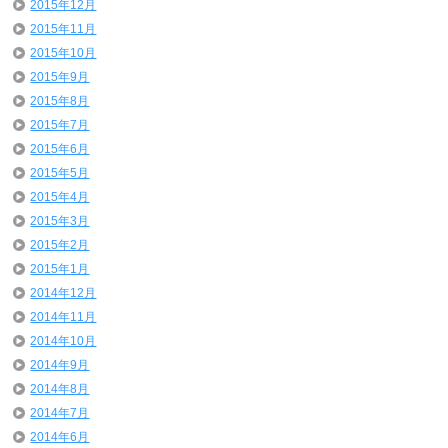
2015年12月
2015年11月
2015年10月
2015年9月
2015年8月
2015年7月
2015年6月
2015年5月
2015年4月
2015年3月
2015年2月
2015年1月
2014年12月
2014年11月
2014年10月
2014年9月
2014年8月
2014年7月
2014年6月