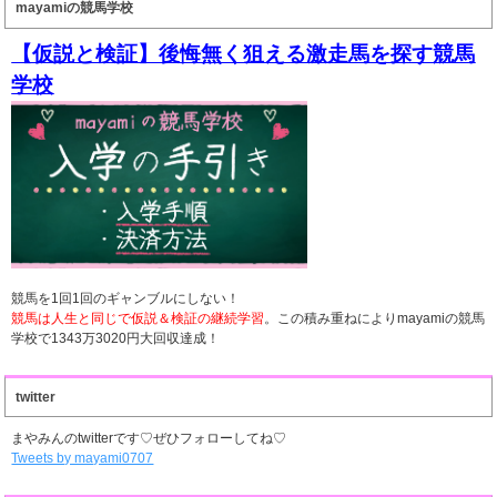
mayamiの競馬学校
【仮説と検証】後悔無く狙える激走馬を探す競馬
学校
競馬を1回1回のギャンブルにしない！
競馬は人生と同じで仮説＆検証の継続学習
。この積み重ねによりmayamiの競馬
学校で1343万3020円大回収達成！
twitter
まやみんのtwitterです♡ぜひフォローしてね♡
Tweets by mayami0707