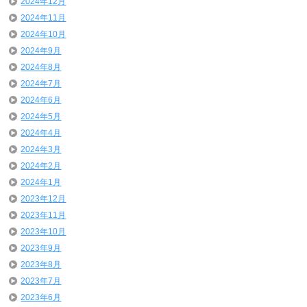
2024年12月
2024年11月
2024年10月
2024年9月
2024年8月
2024年7月
2024年6月
2024年5月
2024年4月
2024年3月
2024年2月
2024年1月
2023年12月
2023年11月
2023年10月
2023年9月
2023年8月
2023年7月
2023年6月