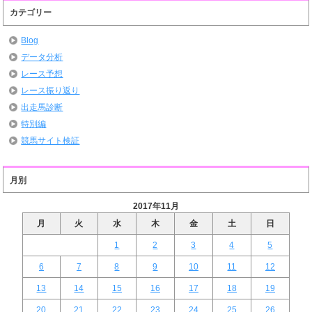
カテゴリー
Blog
データ分析
レース予想
レース振り返り
出走馬診断
特別編
競馬サイト検証
月別
2017年11月
月
火
水
木
金
土
日
1
2
3
4
5
6
7
8
9
10
11
12
13
14
15
16
17
18
19
20
21
22
23
24
25
26