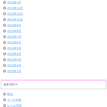
2014年1月
2013年12月
2013年11月
2013年10月
2013年9月
2013年8月
2013年7月
2013年6月
2013年5月
2013年4月
2013年3月
2013年2月
2013年1月
カテゴリー
Blog
データ分析
レース予想