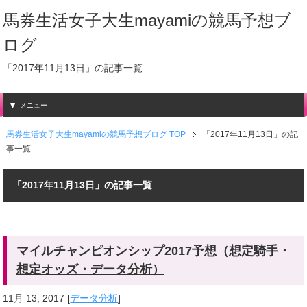
馬券生活女子大生mayamiの競馬予想ブ
ログ
「2017年11月13日」の記事一覧
メニュー
馬券生活女子大生mayamiの競馬予想ブログ TOP
「2017年11月13日」の記
事一覧
「2017年11月13日」の記事一覧
マイルチャンピオンシップ2017予想（想定騎手・
想定オッズ・データ分析）
11月 13, 2017
[
データ分析
]