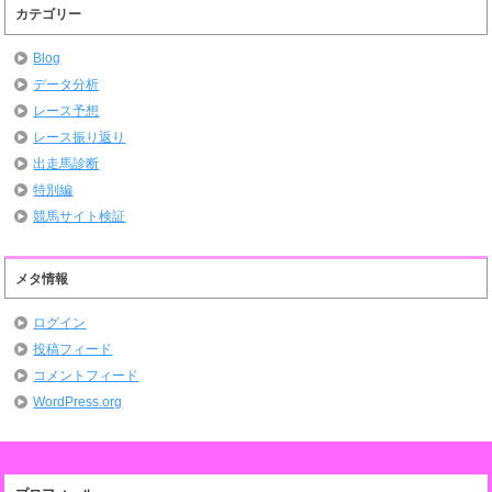
カテゴリー
Blog
データ分析
レース予想
レース振り返り
出走馬診断
特別編
競馬サイト検証
メタ情報
ログイン
投稿フィード
コメントフィード
WordPress.org