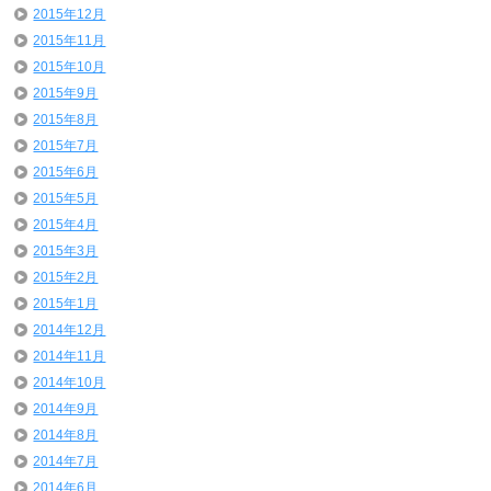
2015年12月
2015年11月
2015年10月
2015年9月
2015年8月
2015年7月
2015年6月
2015年5月
2015年4月
2015年3月
2015年2月
2015年1月
2014年12月
2014年11月
2014年10月
2014年9月
2014年8月
2014年7月
2014年6月