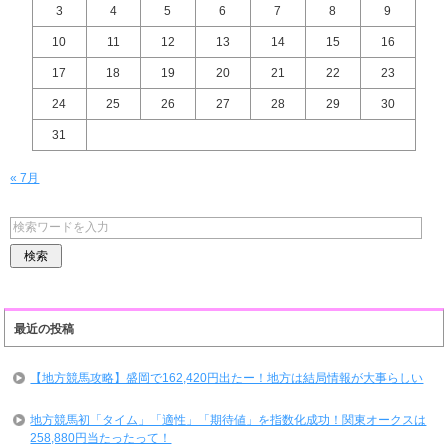
3
4
5
6
7
8
9
10
11
12
13
14
15
16
17
18
19
20
21
22
23
24
25
26
27
28
29
30
31
« 7月
最近の投稿
【地方競馬攻略】盛岡で162,420円出たー！地方は結局情報が大事らしい
地方競馬初「タイム」「適性」「期待値」を指数化成功！関東オークスは
258,880円当たったって！