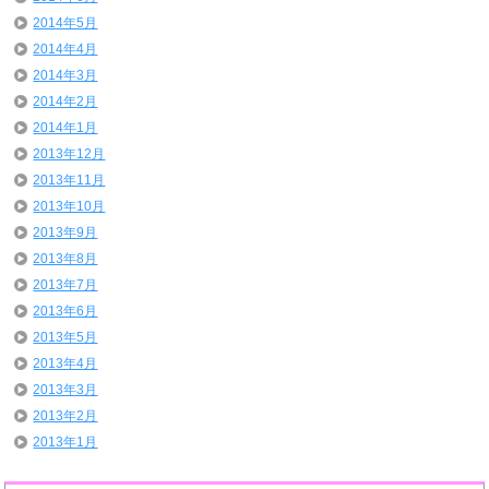
2014年5月
2014年4月
2014年3月
2014年2月
2014年1月
2013年12月
2013年11月
2013年10月
2013年9月
2013年8月
2013年7月
2013年6月
2013年5月
2013年4月
2013年3月
2013年2月
2013年1月