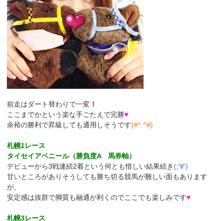
前走はダート替わりで一変
！
ここまでかという楽な手ごたえで完勝
♥
余裕の勝利で昇級しても通用しそうです
(#^.^#)
札幌1レース
タイセイアベニール（勝負度A 馬券軸）
デビューから3戦連続2着という何とも惜しい結果続き
(;’∀’)
甘いところがありそうしても勝ち切る競馬が難しい面もあります
が、
安定感は抜群で脚質も融通が利くのでここでも楽しみです
♥
札幌3レース