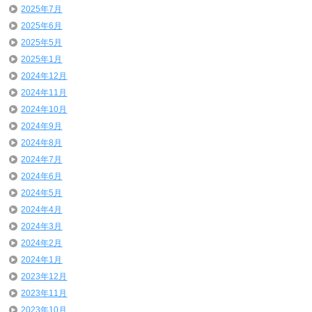
2025年7月
2025年6月
2025年5月
2025年1月
2024年12月
2024年11月
2024年10月
2024年9月
2024年8月
2024年7月
2024年6月
2024年5月
2024年4月
2024年3月
2024年2月
2024年1月
2023年12月
2023年11月
2023年10月