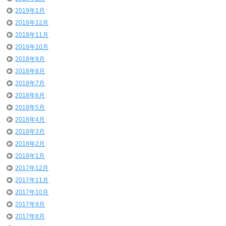
2019年1月
2018年12月
2018年11月
2018年10月
2018年9月
2018年8月
2018年7月
2018年6月
2018年5月
2018年4月
2018年3月
2018年2月
2018年1月
2017年12月
2017年11月
2017年10月
2017年9月
2017年8月