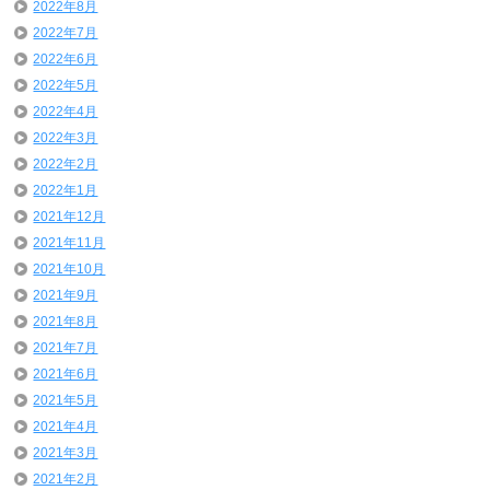
2022年8月
2022年7月
2022年6月
2022年5月
2022年4月
2022年3月
2022年2月
2022年1月
2021年12月
2021年11月
2021年10月
2021年9月
2021年8月
2021年7月
2021年6月
2021年5月
2021年4月
2021年3月
2021年2月