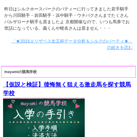
昨日はシルクホースパークのパティーに行ってきました若手騎手
から川田騎手・岩田騎手・浜中騎手・ウチパクさんまでたくさん
バルザローナ騎手も居ましたよ 京都開催なので、いつも馬券でお
世話になっている、義くんや蛯名さんは居ません・・・
「★2016エリザベス女王杯データ分析＆シルクのパーティ★」
の続きを読む
mayamiの競馬学校
【仮説と検証】後悔無く狙える激走馬を探す競馬
学校