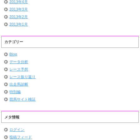
2013年4月
2013年3月
2013年2月
2013年1月
カテゴリー
Blog
データ分析
レース予想
レース振り返り
出走馬診断
特別編
競馬サイト検証
メタ情報
ログイン
投稿フィード