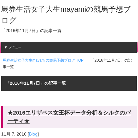
馬券生活女子大生mayamiの競馬予想ブ
ログ
「2016年11月7日」の記事一覧
メニュー
馬券生活女子大生mayamiの競馬予想ブログ TOP
「2016年11月7日」の記
事一覧
「2016年11月7日」の記事一覧
★2016エリザベス女王杯データ分析＆シルクのパ
ーティ★
11月 7, 2016
[
Blog
]