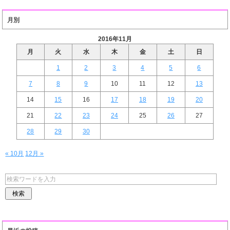
月別
2016年11月
月
火
水
木
金
土
日
1
2
3
4
5
6
7
8
9
10
11
12
13
14
15
16
17
18
19
20
21
22
23
24
25
26
27
28
29
30
« 10月
12月 »