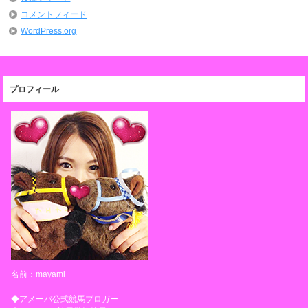
コメントフィード
WordPress.org
プロフィール
名前：mayami
◆アメーバ公式競馬ブロガー