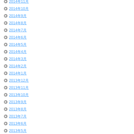
2014年11月
2014年10月
2014年9月
2014年8月
2014年7月
2014年6月
2014年5月
2014年4月
2014年3月
2014年2月
2014年1月
2013年12月
2013年11月
2013年10月
2013年9月
2013年8月
2013年7月
2013年6月
2013年5月