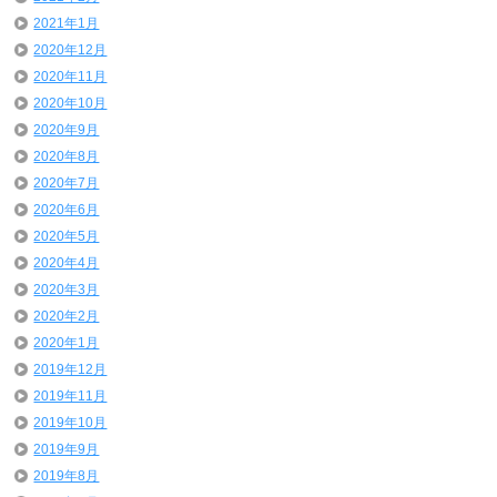
2021年1月
2020年12月
2020年11月
2020年10月
2020年9月
2020年8月
2020年7月
2020年6月
2020年5月
2020年4月
2020年3月
2020年2月
2020年1月
2019年12月
2019年11月
2019年10月
2019年9月
2019年8月