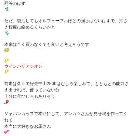
同等のはず
ただ、復活してもオルフェーブルほどの強さはないはずで、押さ
え程度に絡めるくらいかと
本来は全く買わなくても良いと考えそうです
ウインバリアシオン
前走は久々で好走中山2500はむしろ楽しみで、もともとの能力さ
え出せれば、使っていない分
十分に伸びしろもありそう
ジャパンカップで本命にして、アンカツさんが見せ場を作ってく
れて
本当に大好きなお馬さん