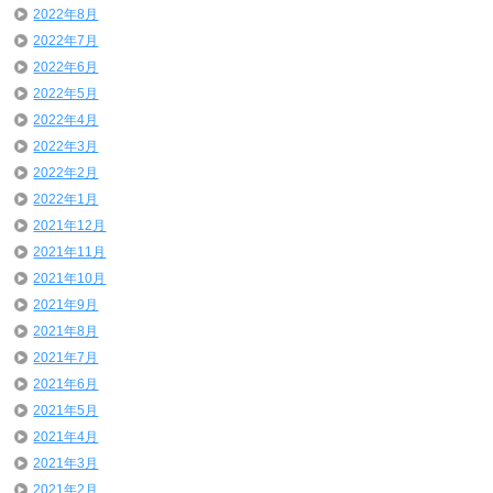
2022年8月
2022年7月
2022年6月
2022年5月
2022年4月
2022年3月
2022年2月
2022年1月
2021年12月
2021年11月
2021年10月
2021年9月
2021年8月
2021年7月
2021年6月
2021年5月
2021年4月
2021年3月
2021年2月