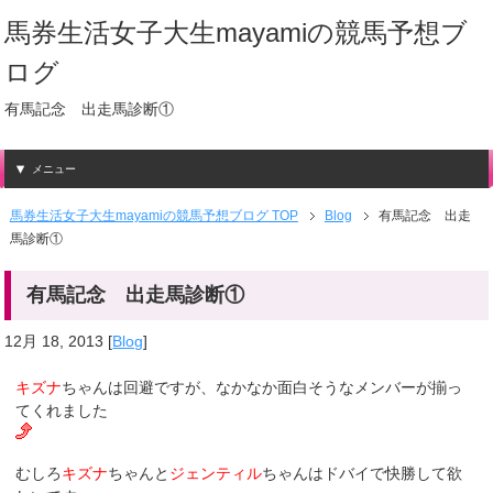
馬券生活女子大生mayamiの競馬予想ブ
ログ
有馬記念 出走馬診断①
メニュー
馬券生活女子大生mayamiの競馬予想ブログ TOP
Blog
有馬記念 出走
馬診断①
有馬記念 出走馬診断①
12月 18, 2013
[
Blog
]
キズナ
ちゃんは回避ですが、なかなか面白そうなメンバーが揃っ
てくれました
むしろ
キズナ
ちゃんと
ジェンティル
ちゃんはドバイで快勝して欲