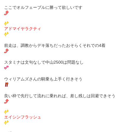
ここでオルフェーブルに勝って欲しいです
アドマイヤラクティ
前走は、調教からデキ落ちだったおそらくそれでの4着
スタミナは文句なしで中山2500は問題なし
ウィリアムズさんの騎乗も上手く行きそう
良い枠で先行して流れに乗れれば、差し残しは回避できそう
エイシンフラッシュ