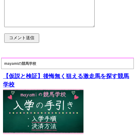
mayamiの競馬学校
【仮説と検証】後悔無く狙える激走馬を探す競馬
学校