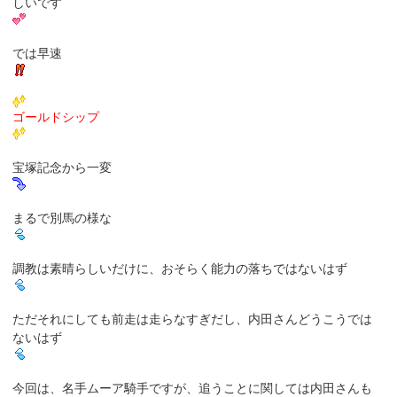
しいです
では早速
ゴールドシップ
宝塚記念から一変
まるで別馬の様な
調教は素晴らしいだけに、おそらく能力の落ちではないはず
ただそれにしても前走は走らなすぎだし、内田さんどうこうでは
ないはず
今回は、名手ムーア騎手ですが、追うことに関しては内田さんも