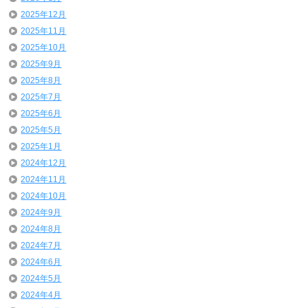
2025年12月
2025年11月
2025年10月
2025年9月
2025年8月
2025年7月
2025年6月
2025年5月
2025年1月
2024年12月
2024年11月
2024年10月
2024年9月
2024年8月
2024年7月
2024年6月
2024年5月
2024年4月