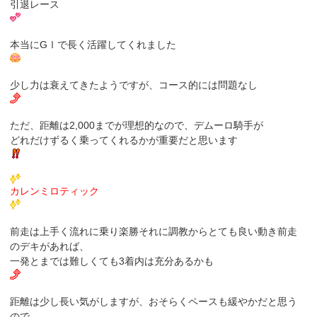
引退レース
本当にGⅠで長く活躍してくれました
少し力は衰えてきたようですが、コース的には問題なし
ただ、距離は2,000までが理想的なので、デムーロ騎手が
どれだけずるく乗ってくれるかが重要だと思います
カレンミロティック
前走は上手く流れに乗り楽勝それに調教からとても良い動き前走
のデキがあれば、
一発とまでは難しくても3着内は充分あるかも
距離は少し長い気がしますが、おそらくペースも緩やかだと思う
ので、