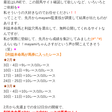
最近はLINEで、この競馬サイト確認して欲しいなど、いろいろと
ご依頼を
♥
私そういうの大好きなのでお任せください
！！
ってことで、先月からmayami監査役が調査して結果が出たものが
あります。
利益本命馬と利益穴馬を選出して、無料公開してくれるサイトな
んですが、
私が実際に登録して、先月から成績を集計してみました
(#^.^#)
えらいね！！mayamiちゃんさすがという声が聞こえてきそう
（笑）
♥
【利益本命馬が馬券に入ったレース】
★2月★
3日・4日⇒9レース/10レース
10日・11日⇒9レース/10レース
17日・18日⇒10レース/10レース
24日・25日⇒10レース/10レース
★3月★
3日・4日⇒10レース/10レース
10日・11日⇒10レース/10レース
2月から先週までの全12日分の開催で、