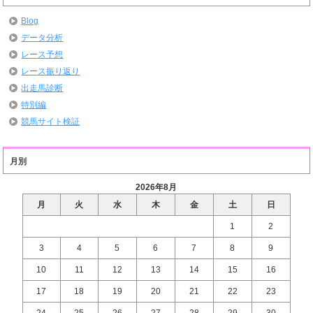
Blog
データ分析
レース予想
レース振り返り
出走馬診断
特別編
競馬サイト検証
月別
2026年8月
月
火
水
木
金
土
日
1
2
3
4
5
6
7
8
9
10
11
12
13
14
15
16
17
18
19
20
21
22
23
24
25
26
27
28
29
30