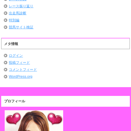
レース振り返り
出走馬診断
特別編
競馬サイト検証
メタ情報
ログイン
投稿フィード
コメントフィード
WordPress.org
プロフィール