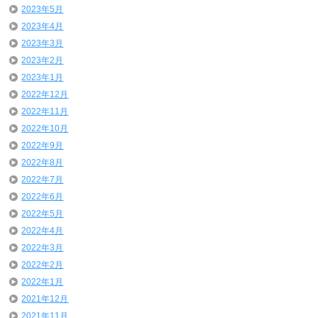
2023年5月
2023年4月
2023年3月
2023年2月
2023年1月
2022年12月
2022年11月
2022年10月
2022年9月
2022年8月
2022年7月
2022年6月
2022年5月
2022年4月
2022年3月
2022年2月
2022年1月
2021年12月
2021年11月