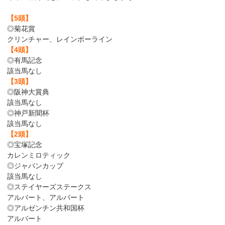
【5頭】
◎菊花賞
クリンチャー、レインボーライン
【4頭】
◎有馬記念
該当馬なし
【3頭】
◎阪神大賞典
該当馬なし
◎神戸新聞杯
該当馬なし
【2頭】
◎宝塚記念
カレンミロティック
◎ジャパンカップ
該当馬なし
◎ステイヤーズステークス
アルバート、アルバート
◎アルゼンチン共和国杯
アルバート