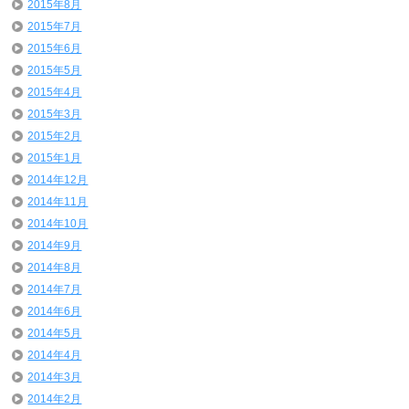
2015年8月
2015年7月
2015年6月
2015年5月
2015年4月
2015年3月
2015年2月
2015年1月
2014年12月
2014年11月
2014年10月
2014年9月
2014年8月
2014年7月
2014年6月
2014年5月
2014年4月
2014年3月
2014年2月