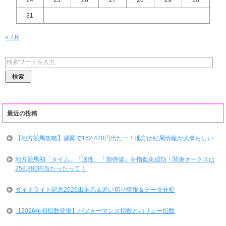
31
« 7月
最近の投稿
【地方競馬攻略】盛岡で162,420円出たー！地方は結局情報が大事らしい
地方競馬初「タイム」「適性」「期待値」を指数化成功！関東オークスは
258,880円当たったって！
ダイオライト記念2026出走馬＆追い切り情報＆データ分析
【2026年初指数登場】パフォーマンス指数とバリュー指数