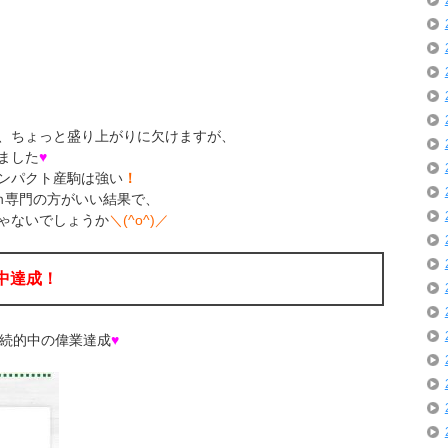
、ちょっと盛り上がりに欠けますが、
ました
♥
ンパクト産駒は強い
！
0ｍ専門の方がいい結果で、
ゃないでしょうか
＼(^o^)／
中達成！
連続的中の偉業達成
♥