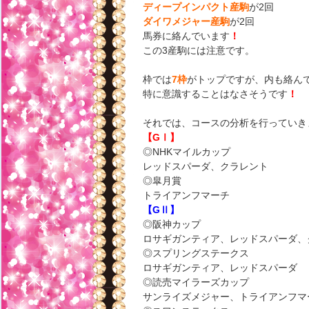
ディープインパクト産駒
が2回
ダイワメジャー産駒
が2回
馬券に絡んでいます
！
この3産駒には注意です。
枠では
7枠
がトップですが、内も絡ん
特に意識することはなさそうです
！
それでは、コースの分析を行っていき
【GⅠ】
◎NHKマイルカップ
レッドスパーダ、クラレント
◎皐月賞
トライアンフマーチ
【GⅡ】
◎阪神カップ
ロサギガンティア、レッドスパーダ、
◎スプリングステークス
ロサギガンティア、レッドスパーダ
◎読売マイラーズカップ
サンライズメジャー、トライアンフマ