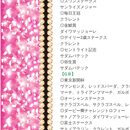
◎スワンステークス
サンライズメジャー
◎毎日王冠
クラレント
◎金鯱賞
ダイワマッジョーレ
◎デイリー2歳ステークス
クラレント
◎セントライト記念
サダムパテック
◎弥生賞
サダムパテック
【GⅢ】
◎東京新聞杯
ヴァンセンヌ、レッドスパーダ、クラ
マーチ、トライアンフマーチ、ガルボ
◎オーシャンステークス
サクラゴスペル、サクラゴスペル、レ
◎ダービー卿チャレンジトロフィー
サトノアラジン、ダイワマッジョーレ
◎富士ステークス
サトノアラジン、クラレント、ガルボ