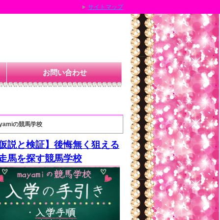
サイトマップ
お問い合わせ
yamiの競馬学校
仮説と検証】後悔無く狙える
走馬を探す競馬学校