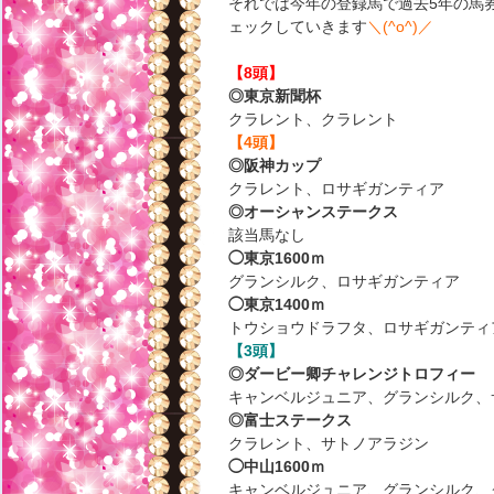
それでは今年の登録馬で過去5年の馬
ェックしていきます
＼(^o^)／
【8頭】
◎東京新聞杯
クラレント、クラレント
【4頭】
◎阪神カップ
クラレント、ロサギガンティア
◎オーシャンステークス
該当馬なし
◯東京1600ｍ
グランシルク、ロサギガンティア
◯東京1400ｍ
トウショウドラフタ、ロサギガンティ
【3頭】
◎ダービー卿チャレンジトロフィー
キャンベルジュニア、グランシルク、
◎富士ステークス
クラレント、サトノアラジン
◯中山1600ｍ
キャンベルジュニア、グランシルク、