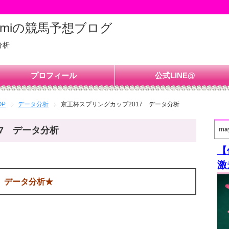
amiの競馬予想ブログ
分析
プロフィール
公式LINE@
OP
データ分析
京王杯スプリングカップ2017 データ分析
7 データ分析
ma
【
激
7 データ分析★