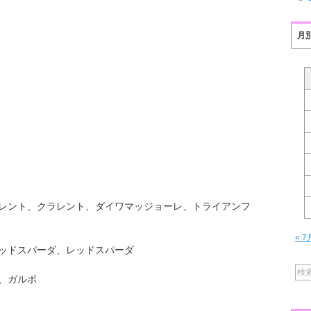
月
レント、クラレント、ダイワマッジョーレ、トライアンフ
« 7
ッドスパーダ、レッドスパーダ
、ガルボ