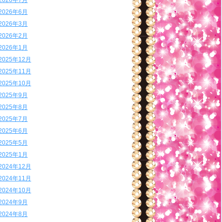
2026年7月
2026年6月
2026年3月
2026年2月
2026年1月
2025年12月
2025年11月
2025年10月
2025年9月
2025年8月
2025年7月
2025年6月
2025年5月
2025年1月
2024年12月
2024年11月
2024年10月
2024年9月
2024年8月