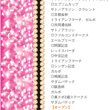
◎エプソムカップ
サトノアラジン、クラレント
◎京都金杯
トライアンフマーチ、ガルボ
◎共同通信杯
サトノアラジン
◎ファルコンステークス
エールプリーズ
◎関屋記念
レッドスパーダ
◎中京記念
トライアンフマーチ
◎シンザン記念
ガルボ
◎鳴尾記念
サダムパテック
◎阪急杯
ガルボ
◎東スポ2歳ステークス
サダムパテック
【オープン】