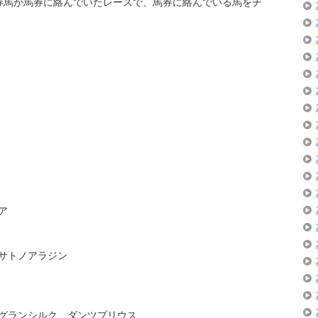
券馬が馬券に絡んでいたレースで、馬券に絡んでいる馬をチ
ア
サトノアラジン
グランシルク、ダンツプリウス