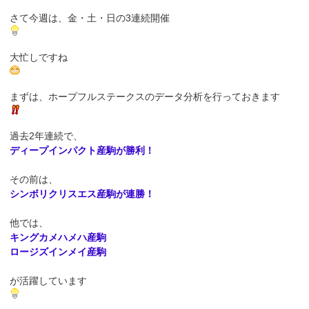
さて今週は、金・土・日の3連続開催
大忙しですね
まずは、ホープフルステークスのデータ分析を行っておきます
過去2年連続で、
ディープインパクト産駒が勝利！
その前は、
シンボリクリスエス産駒が連勝！
他では、
キングカメハメハ産駒
ロージズインメイ産駒
が活躍しています