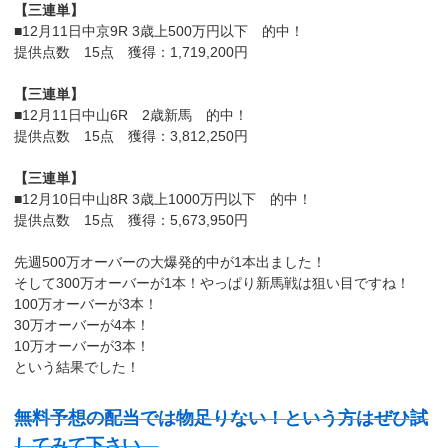
【三連単】
■12月11日中京9R 3歳上500万円以下 的中！
提供点数 15点 獲得：1,719,200円
【三連単】
■12月11日中山6R 2歳新馬 的中！
提供点数 15点 獲得：3,812,250円
【三連単】
■12月10日中山8R 3歳上1000万円以下 的中！
提供点数 15点 獲得：5,673,950円
先週500万オーバーの大爆発的中が1本出ました！
そして300万オーバーが1本！やっぱり新馬戦は狙い目ですね！
100万オーバーが3本！
30万オーバーが4本！
10万オーバーが3本！
という結果でした！
無料予想の配当では物足りない！という方はぜひ試
してみて下さい。