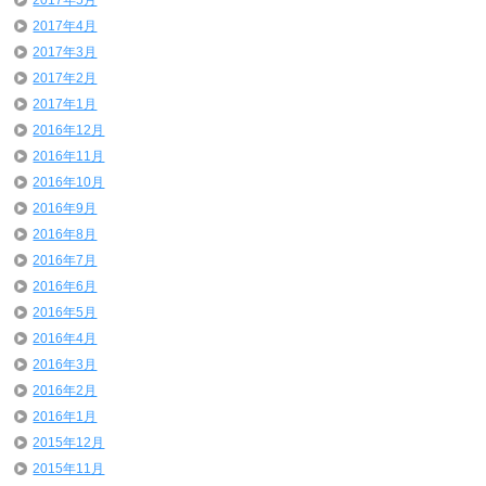
2017年4月
2017年3月
2017年2月
2017年1月
2016年12月
2016年11月
2016年10月
2016年9月
2016年8月
2016年7月
2016年6月
2016年5月
2016年4月
2016年3月
2016年2月
2016年1月
2015年12月
2015年11月