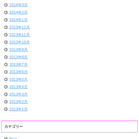
2014年3月
2014年2月
2014年1月
2013年12月
2013年11月
2013年10月
2013年9月
2013年8月
2013年7月
2013年6月
2013年5月
2013年4月
2013年3月
2013年2月
2013年1月
カテゴリー