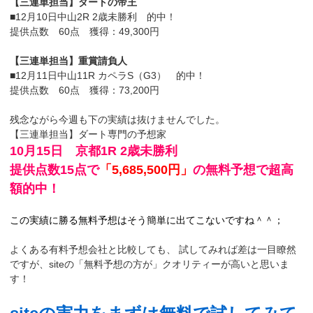
【三連単担当】ダートの帝王
■12月10日中山2R 2歳未勝利 的中！
提供点数 60点 獲得：49,300円
【三連単担当】重賞請負人
■12月11日中山11R カペラS（G3） 的中！
提供点数 60点 獲得：73,200円
残念ながら今週も下の実績は抜けませんでした。
【三連単担当】ダート専門の予想家
10月15日 京都1R 2歳未勝利
提供点数15点で
「5,685,500円」
の無料予想で超高
額的中
！
この実績に勝る無料予想はそう簡単に出てこないですね＾＾；
よくある有料予想会社と比較しても、 試してみれば差は一目瞭然
ですが、siteの「無料予想の方が」クオリティーが高いと思いま
す！