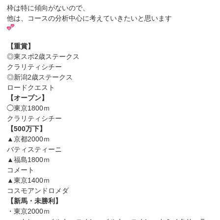
枠は特に傾向がないので、
他は、コースの分析中心に考えていきたいと思います
【重賞】
◎東スポ2歳ステークス
クラリティシチー
◎新潟2歳ステークス
ロードクエスト
【オープン】
◯東京1800ｍ
クラリティシチー
【500万下】
▲京都2000ｍ
バティスティーニ
▲福島1800ｍ
コメート
▲東京1400ｍ
コスモアンドロメダ
【新馬・未勝利】
・東京2000ｍ