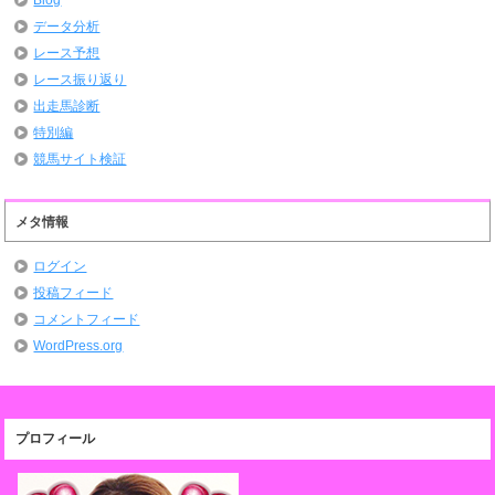
Blog
データ分析
レース予想
レース振り返り
出走馬診断
特別編
競馬サイト検証
メタ情報
ログイン
投稿フィード
コメントフィード
WordPress.org
プロフィール