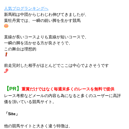
人気ブログランキングへ
新馬戦は中団からじわじわ伸びてきましたが、
葉牡丹賞では、一瞬の鋭い脚を生かす競馬
直線が長いコースよりも直線が短いコースで、
一瞬の脚を活かせる方が良さそうで、
この舞台は理想的
前走完封した相手がほとんどでここは中心でよさそうです
【PR】
重賞だけではなく毎週末多くのレースを無料で提供
レース考察などメールの内容も為になると多くのユーザーに高評
価を頂いている競馬サイト。
「Site」
他の競馬サイトと大きく違う特徴は、