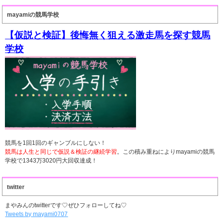
mayamiの競馬学校
【仮説と検証】後悔無く狙える激走馬を探す競馬
学校
競馬を1回1回のギャンブルにしない！
競馬は人生と同じで仮説＆検証の継続学習
。この積み重ねによりmayamiの競馬
学校で1343万3020円大回収達成！
twitter
まやみんのtwitterです♡ぜひフォローしてね♡
Tweets by mayami0707