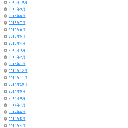
2015年10月
2015年9月
2015年8月
2015年7月
2015年6月
2015年5月
2015年4月
2015年3月
2015年2月
2015年1月
2014年12月
2014年11月
2014年10月
2014年9月
2014年8月
2014年7月
2014年6月
2014年5月
2014年4月