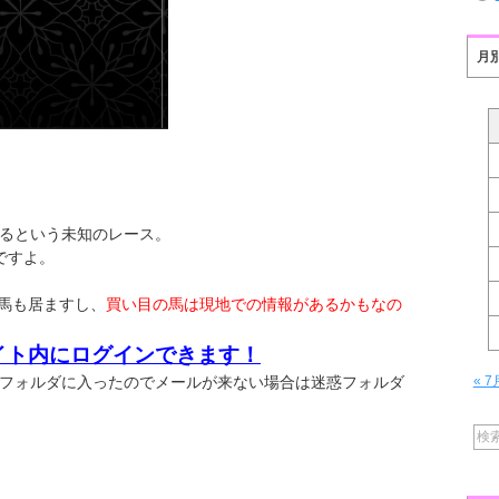
月
するという未知のレース。
ですよ。
馬も居ますし、
買い目の馬は現地での情報があるかもなの
イト内にログインできます！
« 7
迷惑フォルダに入ったのでメールが来ない場合は迷惑フォルダ