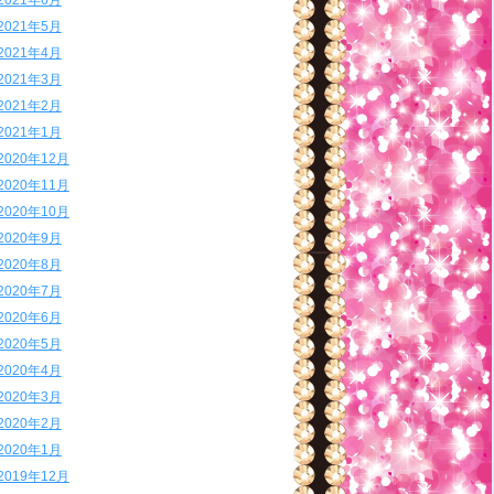
2021年6月
2021年5月
2021年4月
2021年3月
2021年2月
2021年1月
2020年12月
2020年11月
2020年10月
2020年9月
2020年8月
2020年7月
2020年6月
2020年5月
2020年4月
2020年3月
2020年2月
2020年1月
2019年12月