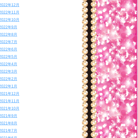
2022年12月
2022年11月
2022年10月
2022年9月
2022年8月
2022年7月
2022年6月
2022年5月
2022年4月
2022年3月
2022年2月
2022年1月
2021年12月
2021年11月
2021年10月
2021年9月
2021年8月
2021年7月