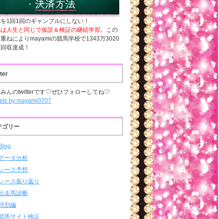
を1回1回のギャンブルにしない！
馬は人生と同じで仮説＆検証の継続学習
。この
重ねによりmayamiの競馬学校で1343万3020
大回収達成！
tter
みんのtwitterです♡ぜひフォローしてね♡
ets by mayami0707
テゴリー
Blog
データ分析
レース予想
レース振り返り
出走馬診断
特別編
競馬サイト検証