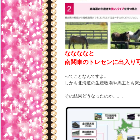
ななななと
南関東のトレセンに出入り
ってことなんですよ。
しかも北海道の生産牧場や馬主とも繋
その結果どうなったのか。。。