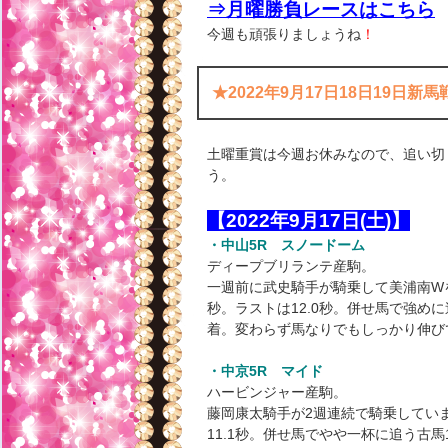
⇒月曜勝負レースはこちら
今週も頑張りましょうね
！
★2022年9月17日18日19日新
土曜重賞は今週お休みなので、追い切り
う。
【2022年9月17日(土)】
・中山5R スノードーム
ディープブリランテ産駒。
一週前に武史騎手が騎乗して美浦南Wを
秒。ラストは12.0秒。併せ馬で強めに
着。変わらず馬なりでもしっかり伸び
・中京5R マイド
ハービンジャー産駒。
藤岡康太騎手が2週連続で騎乗していま
11.1秒。併せ馬でやや一杯に追う古