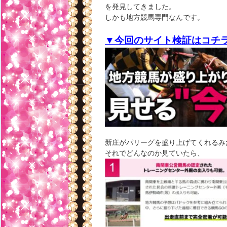
を発見してきました。
しかも地方競馬専門なんです。
▼今回のサイト検証はコチ
新庄がパリーグを盛り上げてくれるみた
それでどんなのか見ていたら、