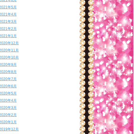
2021年6月
2021年5月
2021年4月
2021年3月
2021年2月
2021年1月
2020年12月
2020年11月
2020年10月
2020年9月
2020年8月
2020年7月
2020年6月
2020年5月
2020年4月
2020年3月
2020年2月
2020年1月
2019年12月