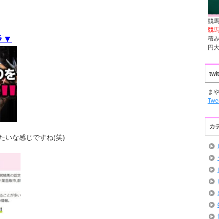
競馬
競
ラ▼
積み
円
twi
まや
Twe
カ
いな感じですね(笑)