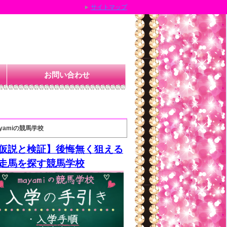
サイトマップ
お問い合わせ
yamiの競馬学校
仮説と検証】後悔無く狙える
走馬を探す競馬学校