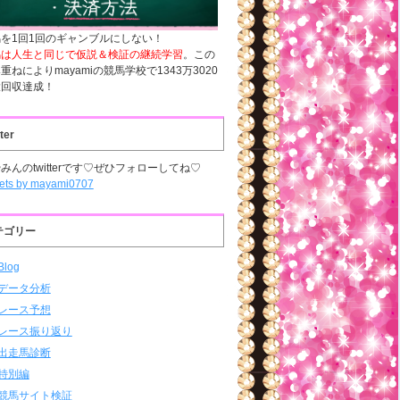
を1回1回のギャンブルにしない！
馬は人生と同じで仮説＆検証の継続学習
。この
重ねによりmayamiの競馬学校で1343万3020
大回収達成！
tter
みんのtwitterです♡ぜひフォローしてね♡
ets by mayami0707
テゴリー
Blog
データ分析
レース予想
レース振り返り
出走馬診断
特別編
競馬サイト検証