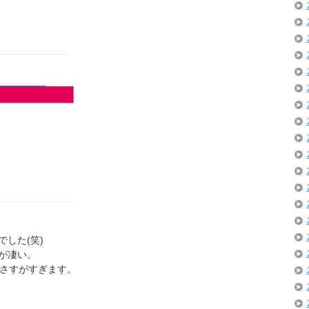
した(笑)
が凄い。
はさすがすぎます。